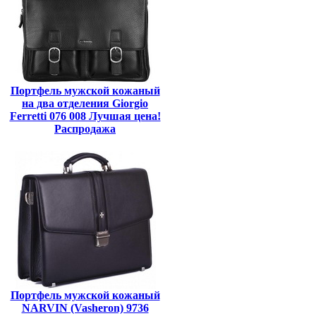
Портфель мужской кожаный
на два отделения Giorgio
Ferretti 076 008 Лучшая цена!
Распродажа
Портфель мужской кожаный
NARVIN (Vasheron) 9736