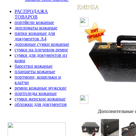
РАСПРОДАЖА
ТОВАРОВ
портфели кожаные
дипломаты кожаные
папки кожаные для
документов А4
дорожные сумки кожаные
сумки на плечевом ремне
сумки для документов из
кожи
барсетки кожаные
планшеты кожаные
портмоне, кошельки и
клатчи
ремни кожаные мужские
портпледы кожаные
сумки женские кожаные
обложки для документов
Дополнительные ф