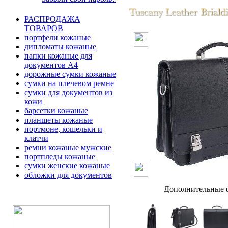
РАСПРОДАЖА
ТОВАРОВ
портфели кожаные
дипломаты кожаные
папки кожаные для
документов А4
дорожные сумки кожаные
сумки на плечевом ремне
сумки для документов из
кожи
барсетки кожаные
планшеты кожаные
портмоне, кошельки и
клатчи
ремни кожаные мужские
портпледы кожаные
сумки женские кожаные
обложки для документов
Дополнительные ф