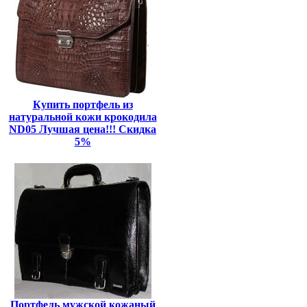
Купить портфель из
натуральной кожи крокодила
ND05 Лучшая цена!!! Скидка
5%
Портфель мужской кожаный