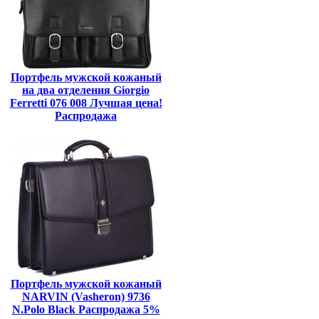
Портфель мужской кожаный
на два отделения Giorgio
Ferretti 076 008 Лучшая цена!
Распродажа
Портфель мужской кожаный
NARVIN (Vasheron) 9736
N.Polo Black Распродажа 5%