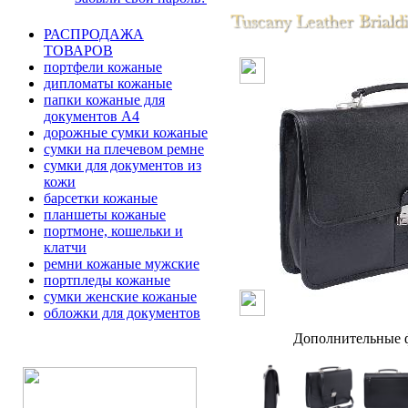
РАСПРОДАЖА
ТОВАРОВ
портфели кожаные
дипломаты кожаные
папки кожаные для
документов А4
дорожные сумки кожаные
сумки на плечевом ремне
сумки для документов из
кожи
барсетки кожаные
планшеты кожаные
портмоне, кошельки и
клатчи
ремни кожаные мужские
портпледы кожаные
сумки женские кожаные
обложки для документов
Дополнительные ф