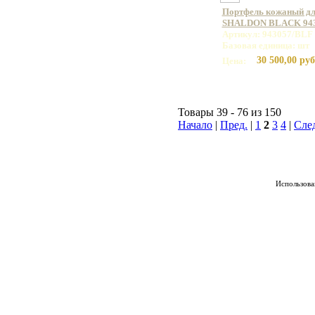
Портфель кожаный дл
SHALDON BLACK 943
Артикул: 943057/BLF
Базовая единица: шт
30 500,00 руб
Цена:
Товары 39 - 76 из 150
Начало
|
Пред.
|
1
2
3
4
|
Сле
Использован