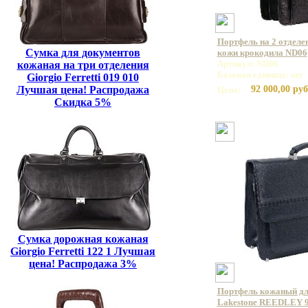
Портфель на 2 отделе
Сумка для документов
кожи крокодила ND06
Артикул: ND06
кожаная на три отделения
Базовая единица: шт
Giorgio Ferretti 019 010
Лучшая цена! Распродажа
92 000,00 руб
Цена:
Скидка 5%
Сумка дорожная кожаная
Giorgio Ferretti 122 1 Лучшая
цена! Распродажа 3%
Портфель кожаный дл
Lakestone REEDLEY 