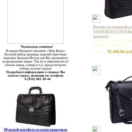
Портфель кожаный м
VASHERON 9739-N.Bam
вашерон
Артикул: 9739 N.Bamb
Базовая единица: шт
Уважаемые клиенты!
В нашем Интернет магазине «Мир Кожи»
95 600,00 руб
Цена:
Богатый выбор кожаных изделий известных
мировых брендов.Всегда для Вас проводятся
всевозможные акции. Так же в зависимости от
объема заказа, суммы и т.д. предусмотрена
гибкая система скидок.
Подробную информацию о скидках Вы
можете узнать, позвонив по телефону
8 (916) 402-30-44
Мужской портфель из кожи крокодила