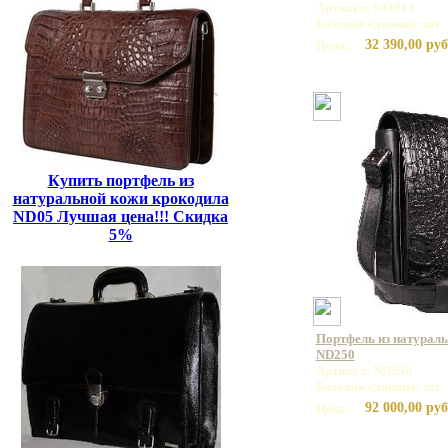
Артикул: 943014
Базовая единица: шт
32 390,00 руб
Цена:
Купить портфель из
натуральной кожи крокодила
ND05 Лучшая цена!!! Скидка
5%
Портфель из натурал
ND250
Артикул: ND250
Базовая единица: шт
92 000,00 руб
Цена: