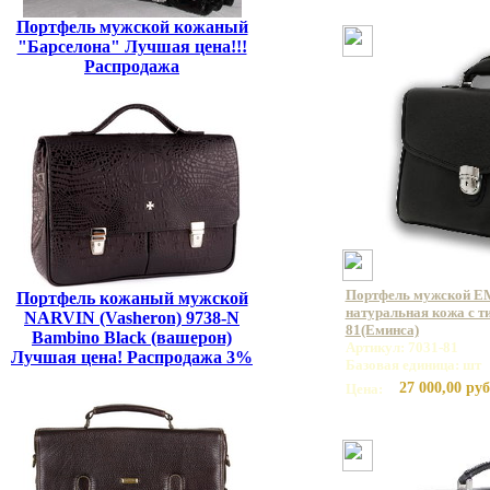
Портфель мужской кожаный
"Барселона" Лучшая цена!!!
Распродажа
Портфель мужской E
Портфель кожаный мужской
натуральная кожа с ти
NARVIN (Vasheron) 9738-N
81(Еминса)
Bambino Black (вашерон)
Артикул: 7031-81
Лучшая цена! Распродажа 3%
Базовая единица: шт
27 000,00 руб
Цена: