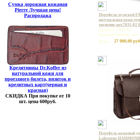
Сумка дорожная кожаная
Pierre Лучщая цена!
Портфель мужской E
Распродажа
натуральная кожа те
тиснение арт.7031-82
Артикул: 7031-82
Базовая единица: шт
27 000,00 руб
Цена:
Кредитницы Dr.Koffer из
натуральной кожи для
проездного билета, визиток и
кредитных карт(черная и
красная)
СКИДКА При покупке от 10
шт. цена 600руб.
Портфель кожаный дл
Lakestone HAMMOND