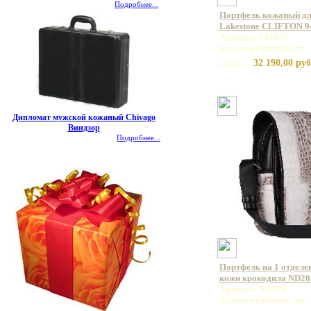
Подробнее...
Портфель кожаный дл
Lakestone CLIFTON 9
Артикул: 943073
Базовая единица: шт
32 190,00 руб
Цена:
Дипломат мужской кожаный Chivago
Виндзор
Подробнее...
Портфель на 1 отделе
кожи крокодила ND20
Артикул: ND205
Базовая единица: шт