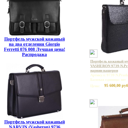
Портфель мужской кожаный
на два отделения Giorgio
Ferretti 076 008 Лучшая цена!
Распродажа
Портфель кожаный м
VASHERON 9739-N.Pra
нарвин вашерон
Артикул: 9739 N.Prada
Базовая единица: шт
95 600,00 руб
Цена:
Портфель мужской кожаный
NARVIN (Vasheron) 9736