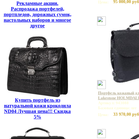
95 000,00 руб
Цена:
Рекламные акции.
Распродажа портфелей,
портпледов, дорожных сумок,
настольных наборов и многое
другое
Портфель кожаный дл
Lakestone HOLMDALE
Купить портфель из
Артикул: 943088
натуральной кожи крокодила
Базовая единица: шт
ND04 Лучшая цена!!! Скидка
33 970,00 руб
Цена:
5%