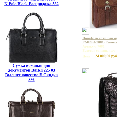
N.Polo Black Распродажа 5%
Портфель кожаный му
EMINSA 7081 (Еминса
Артикул: 7081
Базовая единица: шт
24 000,00 руб
Цена:
Сумка кожаная для
документов Barkli 225 03
Высшее качество!!! Скидка
3%