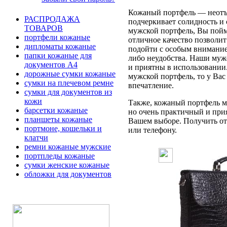
Кожаный портфель — неотъе
РАСПРОДАЖА
подчеркивает солидность и 
ТОВАРОВ
мужской портфель, Вы пойме
портфели кожаные
отличное качество позволит
дипломаты кожаные
подойти с особым вниманием
папки кожаные для
либо неудобства. Наши муж
документов А4
и приятны в использовании
дорожные сумки кожаные
мужской портфель, то у Вас
сумки на плечевом ремне
впечатление.
сумки для документов из
кожи
Также, кожаный портфель мо
барсетки кожаные
но очень практичный и при
планшеты кожаные
Вашем выборе. Получить отв
портмоне, кошельки и
или телефону.
клатчи
ремни кожаные мужские
портпледы кожаные
сумки женские кожаные
обложки для документов