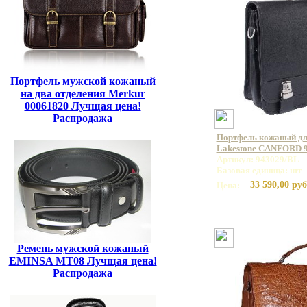
Портфель мужской кожаный
на два отделения Merkur
00061820 Лучщая цена!
Распродажа
Портфель кожаный дл
Lakestone CANFORD 
Артикул: 943029/BL
Базовая единица: шт
33 590,00 руб
Цена:
Ремень мужской кожаный
EMINSA MT08 Лучщая цена!
Распродажа