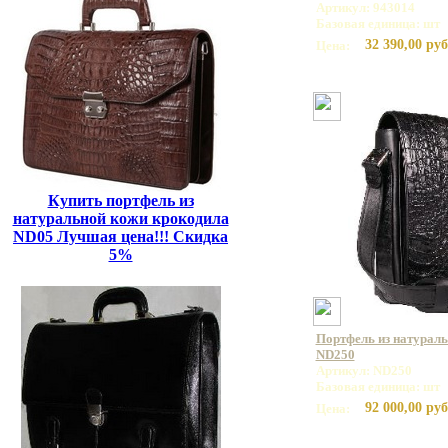
Артикул: 943014
Базовая единица: шт
32 390,00 руб
Цена:
Купить портфель из
натуральной кожи крокодила
ND05 Лучшая цена!!! Скидка
5%
Портфель из натурал
ND250
Артикул: ND250
Базовая единица: шт
92 000,00 руб
Цена: