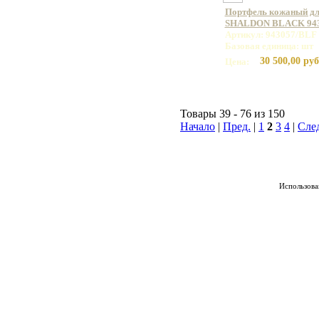
Портфель кожаный дл
SHALDON BLACK 943
Артикул: 943057/BLF
Базовая единица: шт
30 500,00 руб
Цена:
Товары 39 - 76 из 150
Начало
|
Пред.
|
1
2
3
4
|
Сле
Использован