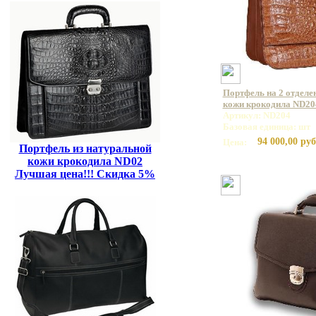
Портфель на 2 отделе
кожи крокодила ND20
Артикул: ND204
Базовая единица: шт
94 000,00 руб
Цена:
Портфель из натуральной
кожи крокодила ND02
Лучшая цена!!! Скидка 5%