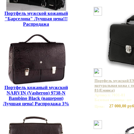
Портфель мужской кожаный
"Барселона" Лучшая цена!!!
Распродажа
Портфель мужской E
натуральная кожа с ти
Портфель кожаный мужской
81(Еминса)
NARVIN (Vasheron) 9738-N
Артикул: 7031-81
Bambino Black (вашерон)
Базовая единица: шт
Лучшая цена! Распродажа 3%
27 000,00 руб
Цена: