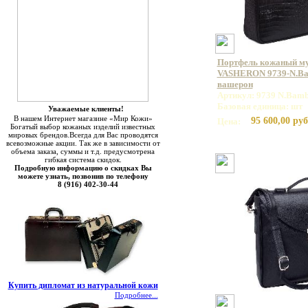
Портфель кожаный м
VASHERON 9739-N.Bam
вашерон
Артикул: 9739 N.Bamb
Базовая единица: шт
Уважаемые клиенты!
В нашем Интернет магазине «Мир Кожи»
95 600,00 руб
Цена:
Богатый выбор кожаных изделий известных
мировых брендов.Всегда для Вас проводятся
всевозможные акции. Так же в зависимости от
объема заказа, суммы и т.д. предусмотрена
гибкая система скидок.
Подробную информацию о скидках Вы
можете узнать, позвонив по телефону
8 (916) 402-30-44
Купить дипломат из натуральной кожи
Подробнее...