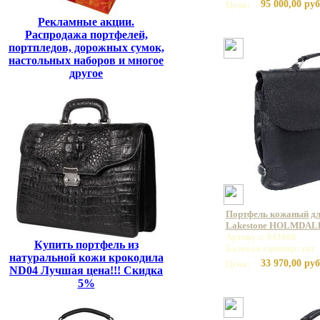
95 000,00 руб
Цена:
Рекламные акции.
Распродажа портфелей,
портпледов, дорожных сумок,
настольных наборов и многое
другое
Портфель кожаный дл
Lakestone HOLMDALE
Артикул: 943088
Купить портфель из
Базовая единица: шт
натуральной кожи крокодила
33 970,00 руб
Цена:
ND04 Лучшая цена!!! Скидка
5%