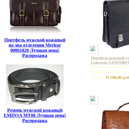
Портфель мужской кожаный
на два отделения Merkur
00061820 Лучщая цена!
Распродажа
Портфель кожаный дл
Lakestone CANFORD 
Артикул: 943029/BL
Базовая единица: шт
33 590,00 руб
Цена:
Ремень мужской кожаный
EMINSA MT08 Лучщая цена!
Распродажа