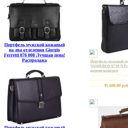
Портфель мужской кожаный
на два отделения Giorgio
Ferretti 076 008 Лучшая цена!
Распродажа
Портфель кожаный м
VASHERON 9739-N.Pra
нарвин вашерон
Артикул: 9739 N.Prada
Базовая единица: шт
95 600,00 руб
Цена:
Портфель мужской кожаный