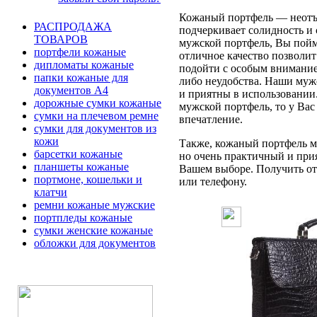
Кожаный портфель — неотъе
РАСПРОДАЖА
подчеркивает солидность и 
ТОВАРОВ
мужской портфель, Вы пойме
портфели кожаные
отличное качество позволит
дипломаты кожаные
подойти с особым вниманием
папки кожаные для
либо неудобства. Наши муж
документов А4
и приятны в использовании
дорожные сумки кожаные
мужской портфель, то у Вас
сумки на плечевом ремне
впечатление.
сумки для документов из
кожи
Также, кожаный портфель мо
барсетки кожаные
но очень практичный и при
планшеты кожаные
Вашем выборе. Получить отв
портмоне, кошельки и
или телефону.
клатчи
ремни кожаные мужские
портпледы кожаные
сумки женские кожаные
обложки для документов