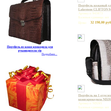
Портфель кожаный дл
Lakestone CLIFTON 9
Артикул: 943073
Базовая единица: шт
32 190,00 руб
Цена:
Портфель из кожи крокодила для
руководителя vip
Подробнее...
Портфель на 1 отделе
кожи крокодила ND20
Артикул: ND205
Базовая единица: шт