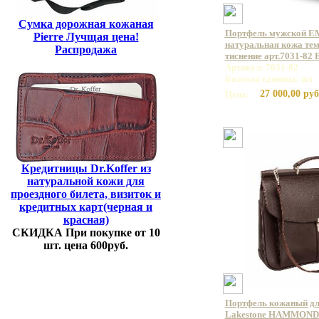
Сумка дорожная кожаная
Портфель мужской E
Pierre Лучщая цена!
натуральная кожа те
Распродажа
тиснение арт.7031-82
Артикул: 7031-82
Базовая единица: шт
27 000,00 руб
Цена:
Кредитницы Dr.Koffer из
натуральной кожи для
проездного билета, визиток и
кредитных карт(черная и
красная)
СКИДКА При покупке от 10
шт. цена 600руб.
Портфель кожаный дл
Lakestone HAMMOND