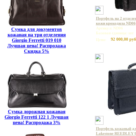
Портфель на 2 отделе
кожи крокодила ND06
Артикул: ND06
Сумка для документов
Базовая единица: шт
кожаная на три отделения
92 000,00 руб
Цена:
Giorgio Ferretti 019 010
Лучшая цена! Распродажа
Скидка 5%
Сумка дорожная кожаная
Giorgio Ferretti 122 1 Лучшая
цена! Распродажа 3%
Портфель кожаный дл
Lakestone REEDLEY 