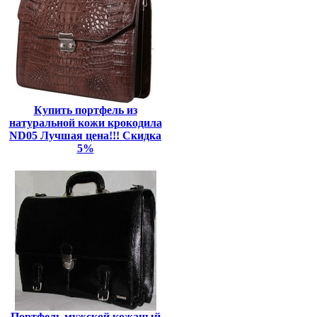
Купить портфель из
натуральной кожи крокодила
ND05 Лучшая цена!!! Скидка
5%
Портфель мужской кожаный