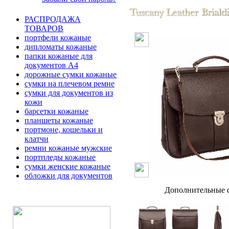
РАСПРОДАЖА
ТОВАРОВ
портфели кожаные
дипломаты кожаные
папки кожаные для
документов А4
дорожные сумки кожаные
сумки на плечевом ремне
сумки для документов из
кожи
барсетки кожаные
планшеты кожаные
портмоне, кошельки и
клатчи
ремни кожаные мужские
портпледы кожаные
сумки женские кожаные
обложки для документов
Дополнительные ф