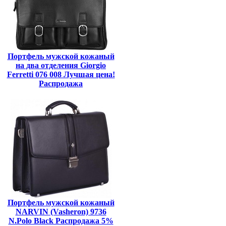
Портфель мужской кожаный
на два отделения Giorgio
Ferretti 076 008 Лучшая цена!
Распродажа
Портфель мужской кожаный
NARVIN (Vasheron) 9736
N.Polo Black Распродажа 5%