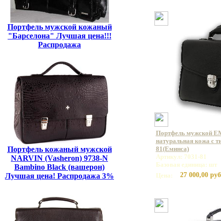
Портфель мужской кожаный
"Барселона" Лучшая цена!!!
Распродажа
Портфель мужской E
натуральная кожа с ти
Портфель кожаный мужской
81(Еминса)
Артикул: 7031-81
NARVIN (Vasheron) 9738-N
Базовая единица: шт
Bambino Black (вашерон)
27 000,00 руб
Лучшая цена! Распродажа 3%
Цена: