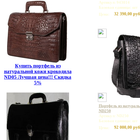
Артикул: 943014
Базовая единица: шт
32 390,00 руб
Цена:
Купить портфель из
натуральной кожи крокодила
ND05 Лучшая цена!!! Скидка
5%
Портфель из натурал
ND250
Артикул: ND250
Базовая единица: шт
92 000,00 руб
Цена: