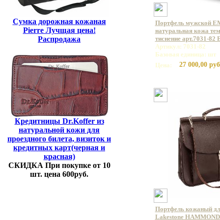
Сумка дорожная кожаная
Портфель мужской E
Pierre Лучщая цена!
натуральная кожа те
Распродажа
тиснение арт.7031-82
Артикул: 7031-82
Базовая единица: шт
27 000,00 руб
Цена:
Кредитницы Dr.Koffer из
натуральной кожи для
проездного билета, визиток и
кредитных карт(черная и
красная)
СКИДКА При покупке от 10
шт. цена 600руб.
Портфель кожаный дл
Lakestone HAMMOND