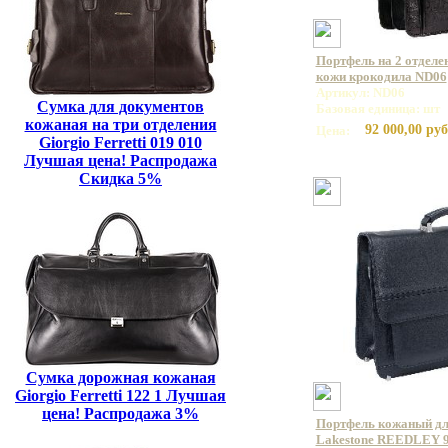
Портфель на 2 отделе
кожи крокодила ND06
Артикул: ND06
Сумка для документов
Базовая единица: шт
кожаная на три отделения
92 000,00 руб
Цена:
Giorgio Ferretti 019 010
Лучшая цена! Распродажа
Скидка 5%
Сумка дорожная кожаная
Giorgio Ferretti 122 1 Лучшая
цена! Распродажа 3%
Портфель кожаный дл
Lakestone REEDLEY 