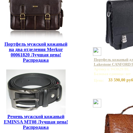
Портфель мужской кожаный
на два отделения Merkur
00061820 Лучщая цена!
Портфель кожаный дл
Распродажа
Lakestone CANFORD 
Артикул: 943029/BL
Базовая единица: шт
33 590,00 руб
Цена:
Ремень мужской кожаный
EMINSA MT08 Лучщая цена!
Распродажа