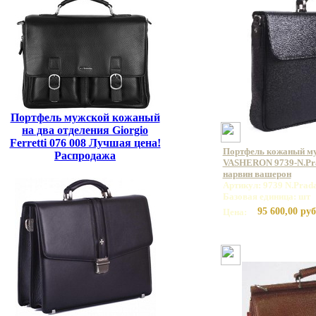
Портфель мужской кожаный
на два отделения Giorgio
Ferretti 076 008 Лучшая цена!
Портфель кожаный м
Распродажа
VASHERON 9739-N.Pra
нарвин вашерон
Артикул: 9739 N.Prada
Базовая единица: шт
95 600,00 руб
Цена: