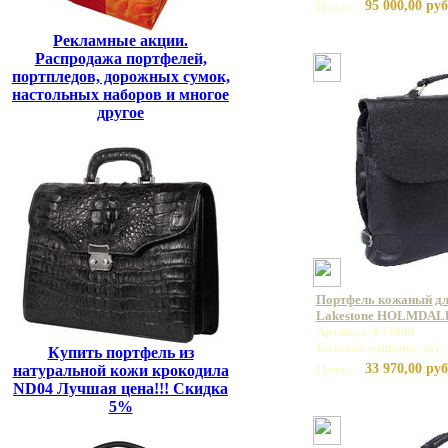
95 000,00 руб
Цена:
Рекламные акции.
Распродажа портфелей,
портпледов, дорожных сумок,
настольных наборов и многое
другое
Портфель кожаный дл
Lakestone HOLMDALE
Артикул: 943088
Базовая единица: шт
Купить портфель из
33 970,00 руб
натуральной кожи крокодила
Цена:
ND04 Лучшая цена!!! Скидка
5%