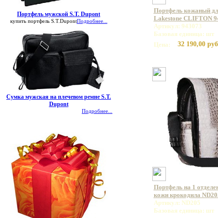
Портфель кожаный дл
Портфель мужской S.T. Dupont
Lakestone CLIFTON 9
купить портфель S.T.Dupont
Подробнее...
Артикул: 943073
Базовая единица: шт
32 190,00 руб
Цена:
Сумка мужская на плечевом ремне S.T.
Dupont
Подробнее...
Портфель на 1 отделе
кожи крокодила ND20
Артикул: ND205
Базовая единица: шт