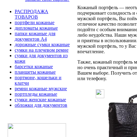
Кожаный портфель — неотъе
РАСПРОДАЖА
подчеркивает солидность и 
ТОВАРОВ
мужской портфель, Вы пойме
портфели кожаные
отличное качество позволит
дипломаты кожаные
подойти с особым вниманием
папки кожаные для
либо неудобства. Наши муж
документов А4
и приятны в использовании
дорожные сумки кожаные
мужской портфель, то у Вас
сумки на плечевом ремне
впечатление.
сумки для документов из
кожи
Также, кожаный портфель мо
барсетки кожаные
но очень практичный и при
планшеты кожаные
Вашем выборе. Получить отв
портмоне, кошельки и
или телефону.
клатчи
ремни кожаные мужские
портпледы кожаные
сумки женские кожаные
обложки для документов