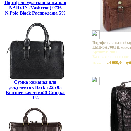
Портфель мужской кожаный
NARVIN (Vasheron) 9736
N.Polo Black Распродажа 5%
Портфель кожаный му
EMINSA 7081 (Еминса
Артикул: 7081
Базовая единица: шт
24 000,00 руб
Цена:
Сумка кожаная для
документов Barkli 225 03
Высшее качество!!! Скидка
3%