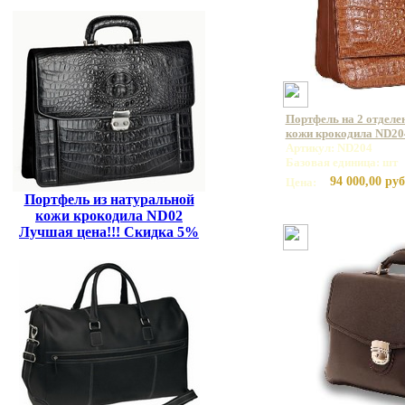
Портфель на 2 отделе
кожи крокодила ND20
Артикул: ND204
Базовая единица: шт
94 000,00 руб
Цена:
Портфель из натуральной
кожи крокодила ND02
Лучшая цена!!! Скидка 5%