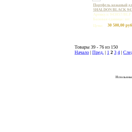
Портфель кожаный дл
SHALDON BLACK 943
Артикул: 943057/BLF
Базовая единица: шт
30 500,00 руб
Цена:
Товары 39 - 76 из 150
Начало
|
Пред.
|
1
2
3
4
|
Сле
Использован