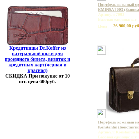
Портфель кожаный му
EMINSA 7003 (Еминса
Артикул: 7003
Базовая единица: шт
26 900,00 руб
Цена:
Кредитницы Dr.Koffer из
натуральной кожи для
проездного билета, визиток и
кредитных карт(черная и
красная)
СКИДКА При покупке от 10
шт. цена 600руб.
Портфель кожаный м
Konstantin (Константи
Артикул: Konstantin 
Базовая единица: шт