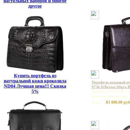
настольных наборов и многое
другое
Купить портфель из
натуральной кожи крокодила
Портфель кожаный 
ND04 Лучшая цена!!! Скидка
9736 D/Brown Aligro 
5%
Артикул: 9736 D/Brow
Базовая единица: шт
83 800,00 руб
Цена: