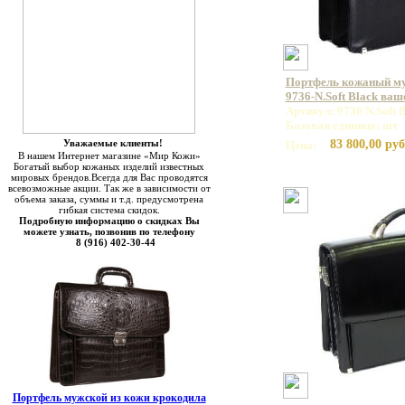
Портфель кожаный 
9736-N.Soft Black ваш
Артикул: 9736 N.Soft 
Базовая единица: шт
Уважаемые клиенты!
83 800,00 руб
Цена:
В нашем Интернет магазине «Мир Кожи»
Богатый выбор кожаных изделий известных
мировых брендов.Всегда для Вас проводятся
всевозможные акции. Так же в зависимости от
объема заказа, суммы и т.д. предусмотрена
гибкая система скидок.
Подробную информацию о скидках Вы
можете узнать, позвонив по телефону
8 (916) 402-30-44
Портфель мужской из кожи крокодила