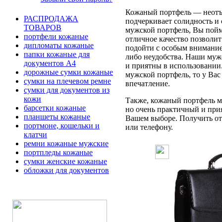
Кожаный портфель — неотъе
РАСПРОДАЖА
подчеркивает солидность и 
ТОВАРОВ
мужской портфель, Вы пойме
портфели кожаные
отличное качество позволит
дипломаты кожаные
подойти с особым вниманием
папки кожаные для
либо неудобства. Наши муж
документов А4
и приятны в использовании
дорожные сумки кожаные
мужской портфель, то у Вас
сумки на плечевом ремне
впечатление.
сумки для документов из
кожи
Также, кожаный портфель мо
барсетки кожаные
но очень практичный и при
планшеты кожаные
Вашем выборе. Получить отв
портмоне, кошельки и
или телефону.
клатчи
ремни кожаные мужские
портпледы кожаные
сумки женские кожаные
обложки для документов