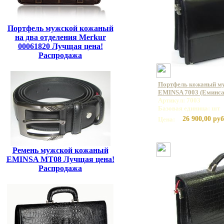
Портфель мужской кожаный
на два отделения Merkur
00061820 Лучщая цена!
Распродажа
Портфель кожаный му
EMINSA 7003 (Еминса
Артикул: 7003
Базовая единица: шт
26 900,00 руб
Цена:
Ремень мужской кожаный
EMINSA MT08 Лучщая цена!
Распродажа