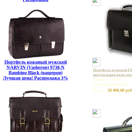
Портфель кожаный мужской
NARVIN (Vasheron) 9738-N
Портфель мужской E
Bambino Black (вашерон)
натуральная кожа арт
Лучшая цена! Распродажа 3%
Артикул: 7004-1
Базовая единица: шт
28 000,00 руб
Цена: