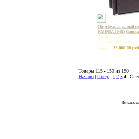
Портфель кожаный му
EMINSA 7048 (Еминса
Артикул: 7048
Базовая единица: шт
33 000,00 руб
Цена:
Товары 115 - 150 из 150
Начало
|
Пред.
|
1
2
3
4
| Сле
Использован