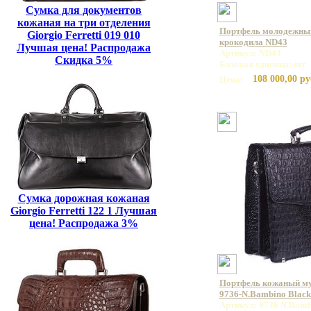
Сумка для документов
кожаная на три отделения
Портфель молодежный
Giorgio Ferretti 019 010
крокодила ND43
Лучшая цена! Распродажа
Артикул: ND43
Скидка 5%
Базовая единица: шт
108 000,00 ру
Цена:
Сумка дорожная кожаная
Giorgio Ferretti 122 1 Лучшая
цена! Распродажа 3%
Портфель кожаный 
9736-N.Bambino Blac
Артикул: 9736 N.Bamb