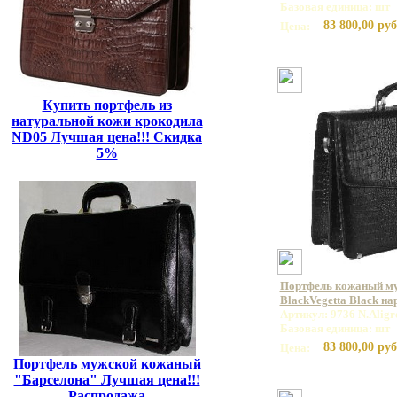
Базовая единица: шт
83 800,00 руб
Цена:
Купить портфель из
натуральной кожи крокодила
ND05 Лучшая цена!!! Скидка
5%
Портфель кожаный му
BlackVegetta Black н
Артикул: 9736 N.Aligr
Базовая единица: шт
83 800,00 руб
Цена:
Портфель мужской кожаный
"Барселона" Лучшая цена!!!
Распродажа