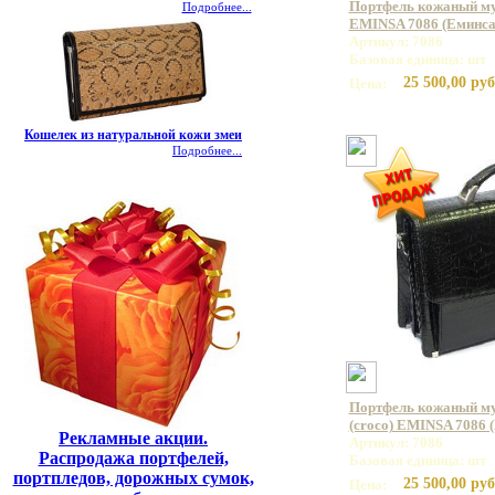
Портфель кожаный му
Подробнее...
EMINSA 7086 (Еминса
Артикул: 7086
Базовая единица: шт
25 500,00 руб
Цена:
Кошелек из натуральной кожи змеи
Подробнее...
Портфель кожаный му
(croco) EMINSA 7086 
Рекламные акции.
Артикул: 7086
Распродажа портфелей,
Базовая единица: шт
портпледов, дорожных сумок,
25 500,00 руб
Цена: