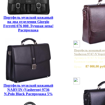
Портфель мужской кожаный
на два отделения Giorgio
Ferretti 076 008 Лучшая цена!
Распродажа
Портфель кожаный м
Vasheron 9747-N Vege
Артикул: 9747 N Vege
Базовая единица: шт
87 000,00 руб
Цена:
Портфель мужской кожаный
NARVIN (Vasheron) 9736
N.Polo Black Распродажа 5%