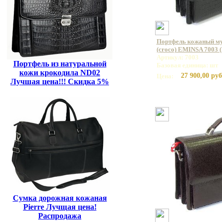
Портфель кожаный му
(croco) EMINSA 7003 
Артикул: 7003
Портфель из натуральной
Базовая единица: шт
кожи крокодила ND02
27 900,00 руб
Цена:
Лучшая цена!!! Скидка 5%
Сумка дорожная кожаная
Pierre Лучщая цена!
Распродажа