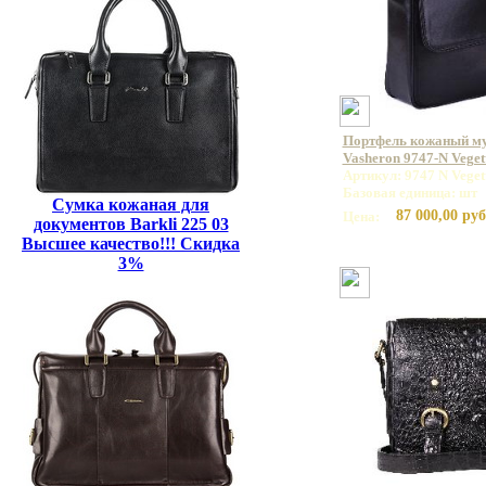
Портфель кожаный м
Vasheron 9747-N Veget
Артикул: 9747 N Veget
Базовая единица: шт
Сумка кожаная для
87 000,00 руб
Цена:
документов Barkli 225 03
Высшее качество!!! Скидка
3%