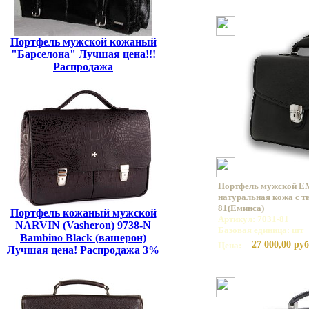
Портфель мужской кожаный
"Барселона" Лучшая цена!!!
Распродажа
Портфель мужской E
натуральная кожа с ти
81(Еминса)
Портфель кожаный мужской
Артикул: 7031-81
NARVIN (Vasheron) 9738-N
Базовая единица: шт
Bambino Black (вашерон)
27 000,00 руб
Цена:
Лучшая цена! Распродажа 3%