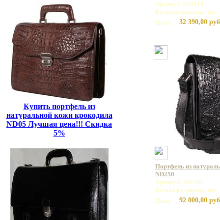
Артикул: 943014
Базовая единица: шт
32 390,00 руб
Цена:
Купить портфель из
натуральной кожи крокодила
ND05 Лучшая цена!!! Скидка
5%
Портфель из натурал
ND250
Артикул: ND250
Базовая единица: шт
92 000,00 руб
Цена: