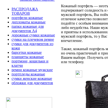
Кожаный портфель — неотъе
РАСПРОДАЖА
подчеркивает солидность и 
ТОВАРОВ
мужской портфель, Вы пойме
портфели кожаные
отличное качество позволит
дипломаты кожаные
подойти с особым вниманием
папки кожаные для
либо неудобства. Наши муж
документов А4
и приятны в использовании
дорожные сумки кожаные
мужской портфель, то у Вас
сумки на плечевом ремне
впечатление.
сумки для документов из
кожи
Также, кожаный портфель мо
барсетки кожаные
но очень практичный и при
планшеты кожаные
Вашем выборе. Получить отв
портмоне, кошельки и
или телефону.
клатчи
ремни кожаные мужские
портпледы кожаные
сумки женские кожаные
обложки для документов