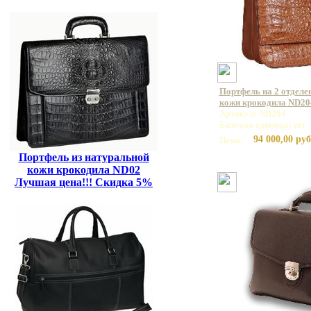
Портфель на 2 отделе
кожи крокодила ND20
Артикул: ND204
Базовая единица: шт
94 000,00 руб
Цена:
Портфель из натуральной
кожи крокодила ND02
Лучшая цена!!! Скидка 5%