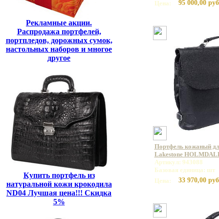
95 000,00 руб
Цена:
Рекламные акции.
Распродажа портфелей,
портпледов, дорожных сумок,
настольных наборов и многое
другое
Портфель кожаный дл
Lakestone HOLMDALE
Артикул: 943088
Базовая единица: шт
Купить портфель из
33 970,00 руб
Цена:
натуральной кожи крокодила
ND04 Лучшая цена!!! Скидка
5%