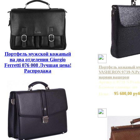
Портфель мужской кожаный
на два отделения Giorgio
Ferretti 076 008 Лучшая цена!
Портфель кожаный м
Распродажа
VASHERON 9739-N.Pra
нарвин вашерон
Артикул: 9739 N.Prada
Базовая единица: шт
95 600,00 руб
Цена: