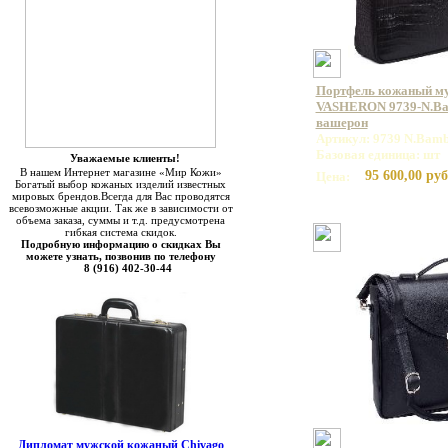
Портфель кожаный м
VASHERON 9739-N.Bam
вашерон
Артикул: 9739 N.Bamb
Базовая единица: шт
Уважаемые клиенты!
В нашем Интернет магазине «Мир Кожи»
95 600,00 руб
Цена:
Богатый выбор кожаных изделий известных
мировых брендов.Всегда для Вас проводятся
всевозможные акции. Так же в зависимости от
объема заказа, суммы и т.д. предусмотрена
гибкая система скидок.
Подробную информацию о скидках Вы
можете узнать, позвонив по телефону
8 (916) 402-30-44
Дипломат мужской кожаный Chivago