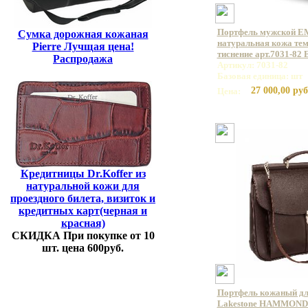
Портфель мужской E
Сумка дорожная кожаная
натуральная кожа те
Pierre Лучщая цена!
тиснение арт.7031-82
Распродажа
Артикул: 7031-82
Базовая единица: шт
27 000,00 руб
Цена:
Кредитницы Dr.Koffer из
натуральной кожи для
проездного билета, визиток и
кредитных карт(черная и
красная)
СКИДКА При покупке от 10
шт. цена 600руб.
Портфель кожаный дл
Lakestone HAMMOND