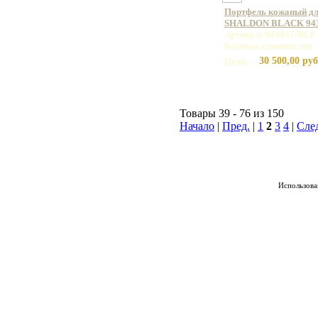
Портфель кожаный дл
SHALDON BLACK 943
Артикул: 943057/BLF
Базовая единица: шт
30 500,00 руб
Цена:
Товары 39 - 76 из 150
Начало
|
Пред.
|
1
2
3
4
|
Сле
Использован