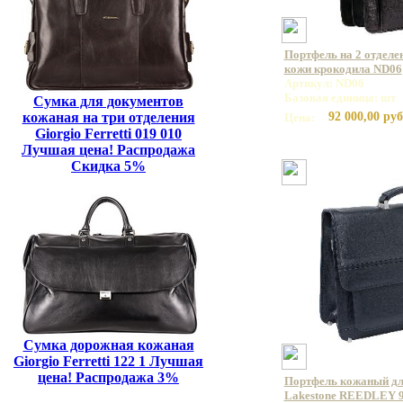
Портфель на 2 отделе
кожи крокодила ND06
Артикул: ND06
Базовая единица: шт
Сумка для документов
кожаная на три отделения
92 000,00 руб
Цена:
Giorgio Ferretti 019 010
Лучшая цена! Распродажа
Скидка 5%
Сумка дорожная кожаная
Giorgio Ferretti 122 1 Лучшая
цена! Распродажа 3%
Портфель кожаный дл
Lakestone REEDLEY 