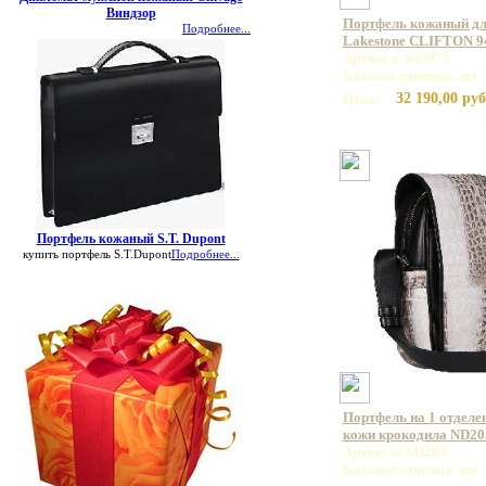
Виндзор
Портфель кожаный дл
Подробнее...
Lakestone CLIFTON 9
Артикул: 943073
Базовая единица: шт
32 190,00 руб
Цена:
Портфель кожаный S.T. Dupont
купить портфель S.T.Dupont
Подробнее...
Портфель на 1 отделе
кожи крокодила ND20
Артикул: ND205
Базовая единица: шт