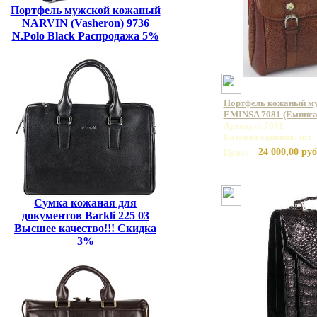
Портфель мужской кожаный
NARVIN (Vasheron) 9736
N.Polo Black Распродажа 5%
Портфель кожаный му
EMINSA 7081 (Еминса
Артикул: 7081
Базовая единица: шт
24 000,00 руб
Цена:
Сумка кожаная для
документов Barkli 225 03
Высшее качество!!! Скидка
3%