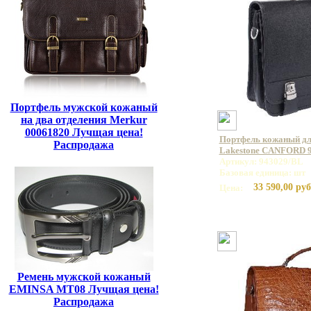
Портфель мужской кожаный
на два отделения Merkur
00061820 Лучщая цена!
Портфель кожаный дл
Распродажа
Lakestone CANFORD 
Артикул: 943029/BL
Базовая единица: шт
33 590,00 руб
Цена:
Ремень мужской кожаный
EMINSA MT08 Лучщая цена!
Распродажа