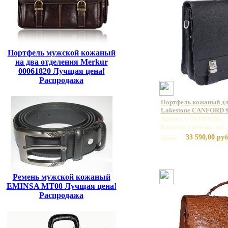
Портфель мужской кожаный
на два отделения Merkur
00061820 Лучщая цена!
Распродажа
Портфель кожаный дл
Lakestone CANFORD 
Артикул: 943029/BL
Базовая единица: шт
33 590,00 руб
Цена:
Ремень мужской кожаный
EMINSA MT08 Лучщая цена!
Распродажа