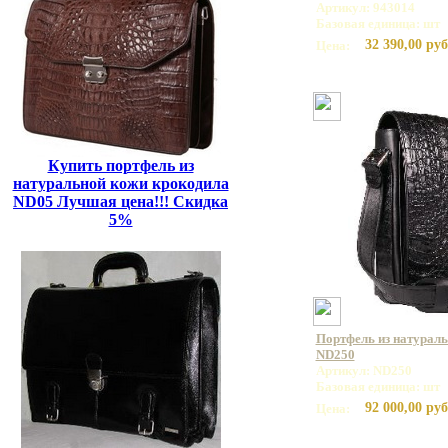
Артикул: 943014
Базовая единица: шт
32 390,00 руб
Цена:
Купить портфель из
натуральной кожи крокодила
ND05 Лучшая цена!!! Скидка
5%
Портфель из натурал
ND250
Артикул: ND250
Базовая единица: шт
92 000,00 руб
Цена: