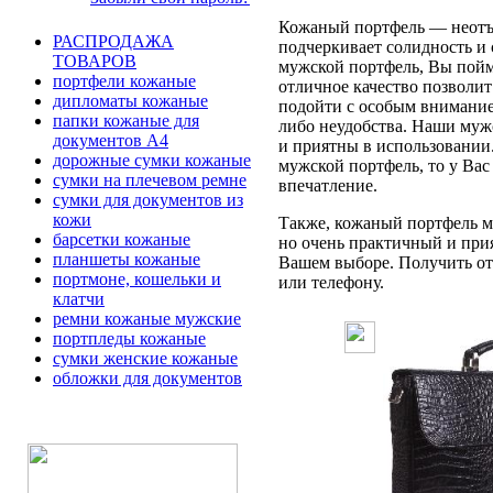
Кожаный портфель — неотъе
РАСПРОДАЖА
подчеркивает солидность и 
ТОВАРОВ
мужской портфель, Вы пойме
портфели кожаные
отличное качество позволит
дипломаты кожаные
подойти с особым вниманием
папки кожаные для
либо неудобства. Наши муж
документов А4
и приятны в использовании
дорожные сумки кожаные
мужской портфель, то у Вас
сумки на плечевом ремне
впечатление.
сумки для документов из
кожи
Также, кожаный портфель мо
барсетки кожаные
но очень практичный и при
планшеты кожаные
Вашем выборе. Получить отв
портмоне, кошельки и
или телефону.
клатчи
ремни кожаные мужские
портпледы кожаные
сумки женские кожаные
обложки для документов