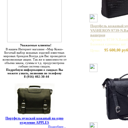
Портфель кожаный м
VASHERON 9739-N.Bam
вашерон
Артикул: 9739 N.Bamb
Базовая единица: шт
Уважаемые клиенты!
В нашем Интернет магазине «Мир Кожи»
95 600,00 руб
Цена:
Богатый выбор кожаных изделий известных
мировых брендов.Всегда для Вас проводятся
всевозможные акции. Так же в зависимости от
объема заказа, суммы и т.д. предусмотрена
гибкая система скидок.
Подробную информацию о скидках Вы
можете узнать, позвонив по телефону
8 (916) 402-30-44
Портфель мужской кожаный на одно
отделение APPLES
Подробнее...