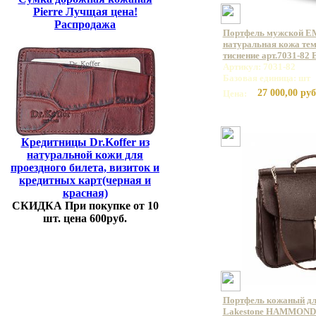
Pierre Лучщая цена!
Распродажа
Портфель мужской E
натуральная кожа те
тиснение арт.7031-82
Артикул: 7031-82
Базовая единица: шт
27 000,00 руб
Цена:
Кредитницы Dr.Koffer из
натуральной кожи для
проездного билета, визиток и
кредитных карт(черная и
красная)
СКИДКА При покупке от 10
шт. цена 600руб.
Портфель кожаный дл
Lakestone HAMMOND