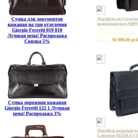
Сумка для документов
Портфель на 2 отделе
кожи крокодила ND06
кожаная на три отделения
Артикул: ND06
Giorgio Ferretti 019 010
Базовая единица: шт
Лучшая цена! Распродажа
92 000,00 руб
Цена:
Скидка 5%
Сумка дорожная кожаная
Giorgio Ferretti 122 1 Лучшая
цена! Распродажа 3%
Портфель кожаный дл
Lakestone REEDLEY 