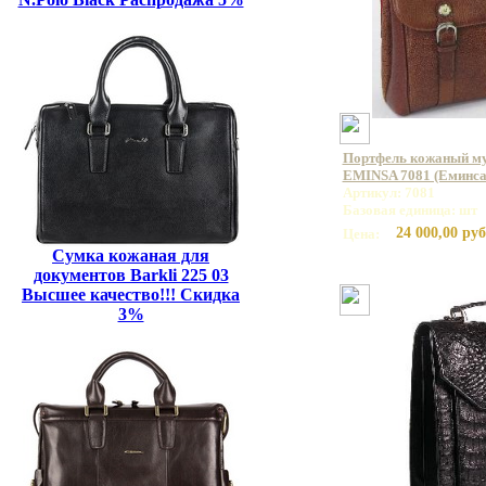
Портфель кожаный му
EMINSA 7081 (Еминса
Артикул: 7081
Базовая единица: шт
24 000,00 руб
Цена:
Сумка кожаная для
документов Barkli 225 03
Высшее качество!!! Скидка
3%