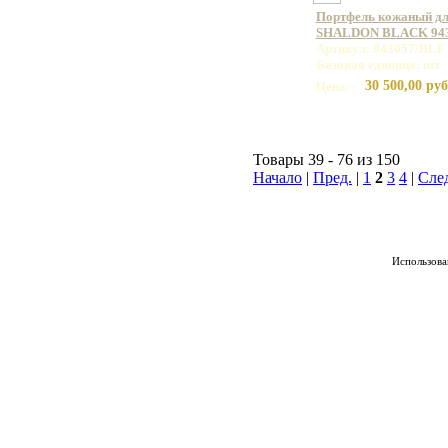
Портфель кожаный дл
SHALDON BLACK 943
Артикул: 943057/BLF
Базовая единица: шт
30 500,00 руб
Цена:
Товары 39 - 76 из 150
Начало
|
Пред.
|
1
2
3
4
|
Сле
Использован