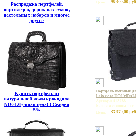
95 000,00 руб
Цена:
Распродажа портфелей,
портпледов, дорожных сумок,
настольных наборов и многое
другое
Портфель кожаный дл
Купить портфель из
Lakestone HOLMDALE
натуральной кожи крокодила
Артикул: 943088
ND04 Лучшая цена!!! Скидка
Базовая единица: шт
5%
33 970,00 руб
Цена: