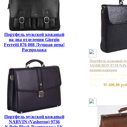
Портфель мужской кожаный
на два отделения Giorgio
Ferretti 076 008 Лучшая цена!
Распродажа
Портфель кожаный м
VASHERON 9739-N.Pra
нарвин вашерон
Артикул: 9739 N.Prada
Базовая единица: шт
95 600,00 руб
Цена:
Портфель мужской кожаный
NARVIN (Vasheron) 9736
N.Polo Black Распродажа 5%