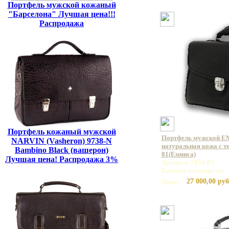
Портфель мужской кожаный
"Барселона" Лучшая цена!!!
Распродажа
Портфель кожаный мужской
Портфель мужской E
NARVIN (Vasheron) 9738-N
натуральная кожа с ти
Bambino Black (вашерон)
81(Еминса)
Лучшая цена! Распродажа 3%
Артикул: 7031-81
Базовая единица: шт
27 000,00 руб
Цена: