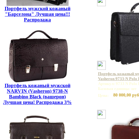
Портфель мужской кожаный
"Барселона" Лучшая цена!!!
Распродажа
Портфель кожаный м
Vasheron 9733-N Polo
Артикул: 9733 N Polo 
Портфель кожаный мужской
Базовая единица: шт
NARVIN (Vasheron) 9738-N
80 000,00 руб
Цена:
Bambino Black (вашерон)
Лучшая цена! Распродажа 3%