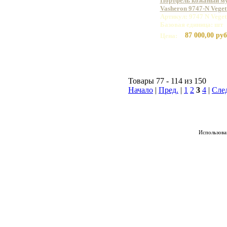
Портфель кожаный м
Vasheron 9747-N Vege
Артикул: 9747 N Vege
Базовая единица: шт
87 000,00 руб
Цена:
Товары 77 - 114 из 150
Начало
|
Пред.
|
1
2
3
4
|
Сле
Использован