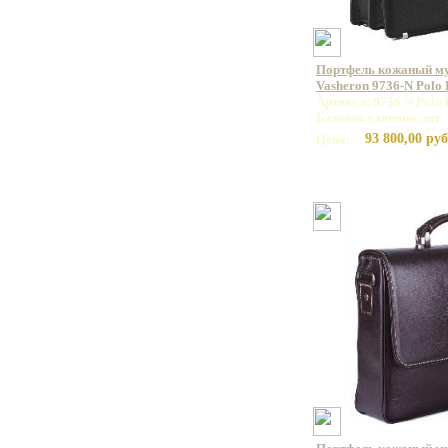
Портфель кожаный м
Vasheron 9736-N Polo
Артикул: 9736 N Polo 
Базовая единица: шт
93 800,00 руб
Цена: