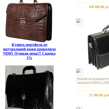
Базовая единица: шт
100 000,00 ру
Цена:
Купить портфель из
натуральной кожи крокодила
ND05 Лучшая цена!!! Скидка
5%
Портфель кожаный му
(черный) EMINSA 7086
Артикул: 7086
Базовая единица: шт
25 500,00 руб
Цена: