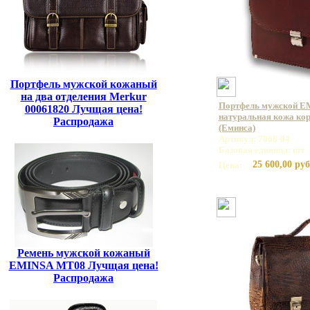
Портфель мужской кожаный
на два отделения Merkur
Портфель мужской E
00061820 Лучщая цена!
натуральная кожа кор
Распродажа
(Еминса)
Артикул: 7068-04
Базовая единица: шт
25 600,00 руб
Цена:
Ремень мужской кожаный
EMINSA MT08 Лучщая цена!
Распродажа