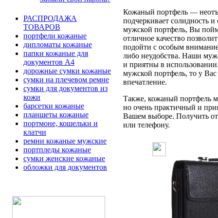
Кожаный портфель — неотъе
РАСПРОДАЖА
подчеркивает солидность и 
ТОВАРОВ
мужской портфель, Вы пойме
портфели кожаные
отличное качество позволит
дипломаты кожаные
подойти с особым вниманием
папки кожаные для
либо неудобства. Наши муж
документов А4
и приятны в использовании
дорожные сумки кожаные
мужской портфель, то у Вас
сумки на плечевом ремне
впечатление.
сумки для документов из
кожи
Также, кожаный портфель мо
барсетки кожаные
но очень практичный и при
планшеты кожаные
Вашем выборе. Получить отв
портмоне, кошельки и
или телефону.
клатчи
ремни кожаные мужские
портпледы кожаные
сумки женские кожаные
обложки для документов