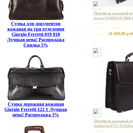
Портфель кожаный му
(croco) EMINSA 7068 
Артикул: 7068
Сумка для документов
Базовая единица: шт
кожаная на три отделения
26 600,00 руб
Giorgio Ferretti 019 010
Цена:
Лучшая цена! Распродажа
Скидка 5%
Сумка дорожная кожаная
Giorgio Ferretti 122 1 Лучшая
цена! Распродажа 3%
Портфель кожаный м
Vasheron 9733-N.D.Br
Артикул: 9733 N.D.Br