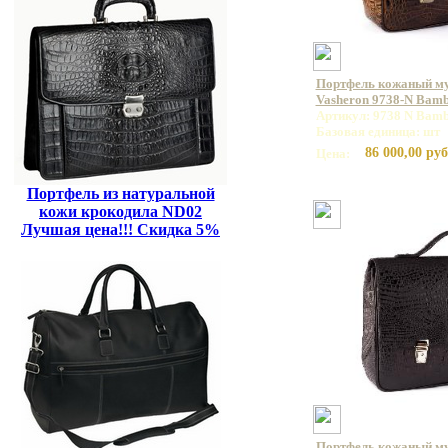
Портфель кожаный м
Vasheron 9738-N Bamb
Артикул: 9738 N Bamb
Базовая единица: шт
86 000,00 руб
Цена:
Портфель из натуральной
кожи крокодила ND02
Лучшая цена!!! Скидка 5%
Портфель кожаный м