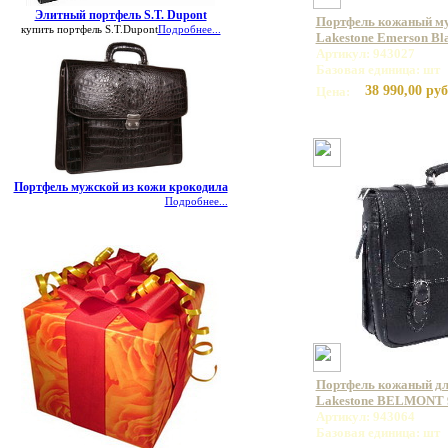
Элитный портфель S.T. Dupont
Портфель кожаный му
купить портфель S.T.Dupont
Подробнее...
Lakestone Emerson Bl
Артикул: 943027
Базовая единица: шт
38 990,00 руб
Цена:
Портфель мужской из кожи крокодила
Подробнее...
Портфель кожаный дл
Lakestone BELMONT 
Артикул: 943064
Базовая единица: шт