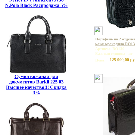
N.Polo Black Распродажа 5%
Портфель на 2 отделе
кожи крокодила RO13
Артикул: RO139
Базовая единица: шт
125 000,00 ру
Цена:
Сумка кожаная для
документов Barkli 225 03
Высшее качество!!! Скидка
3%