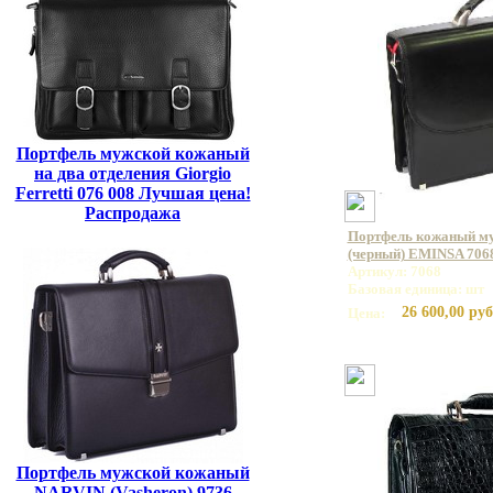
Портфель мужской кожаный
на два отделения Giorgio
Ferretti 076 008 Лучшая цена!
Распродажа
Портфель кожаный му
(черный) EMINSA 7068
Артикул: 7068
Базовая единица: шт
26 600,00 руб
Цена:
Портфель мужской кожаный
NARVIN (Vasheron) 9736