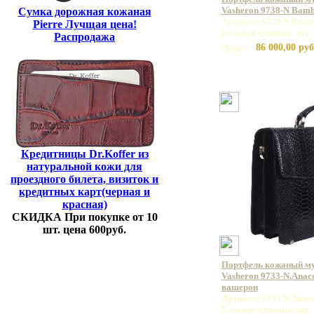
Vasheron 9738-N Bamb
Сумка дорожная кожаная
Артикул: 9738 N Bamb
Pierre Лучщая цена!
Базовая единица: шт
Распродажа
86 000,00 руб
Цена:
Кредитницы Dr.Koffer из
натуральной кожи для
проездного билета, визиток и
кредитных карт(черная и
красная)
СКИДКА При покупке от 10
шт. цена 600руб.
Портфель кожаный м
Vasheron 9733-N.Anac
вашерон
Артикул: 9733 N.Anac
Базовая единица: шт