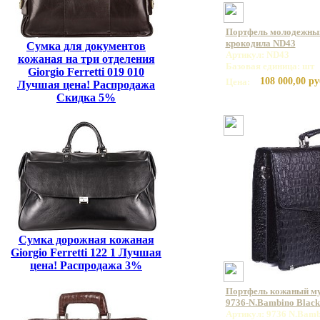
Портфель молодежный
крокодила ND43
Сумка для документов
Артикул: ND43
кожаная на три отделения
Базовая единица: шт
Giorgio Ferretti 019 010
108 000,00 ру
Цена:
Лучшая цена! Распродажа
Скидка 5%
Сумка дорожная кожаная
Giorgio Ferretti 122 1 Лучшая
цена! Распродажа 3%
Портфель кожаный 
9736-N.Bambino Blac
Артикул: 9736 N.Bamb