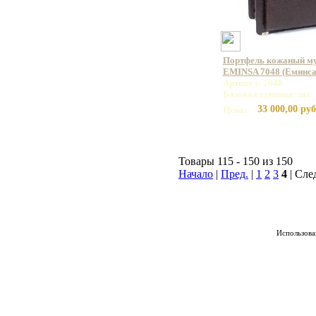
Портфель кожаный му
EMINSA 7048 (Еминса
Артикул: 7048
Базовая единица: шт
33 000,00 руб
Цена:
Товары 115 - 150 из 150
Начало
|
Пред.
|
1
2
3
4
| Сле
Использован