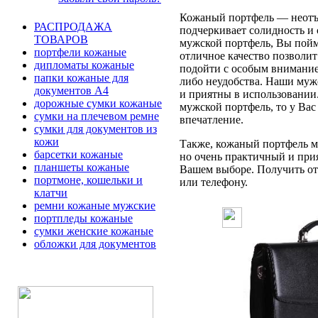
Кожаный портфель — неотъе
РАСПРОДАЖА
подчеркивает солидность и 
ТОВАРОВ
мужской портфель, Вы пойме
портфели кожаные
отличное качество позволит
дипломаты кожаные
подойти с особым вниманием
папки кожаные для
либо неудобства. Наши муж
документов А4
и приятны в использовании
дорожные сумки кожаные
мужской портфель, то у Вас
сумки на плечевом ремне
впечатление.
сумки для документов из
кожи
Также, кожаный портфель мо
барсетки кожаные
но очень практичный и при
планшеты кожаные
Вашем выборе. Получить отв
портмоне, кошельки и
или телефону.
клатчи
ремни кожаные мужские
портпледы кожаные
сумки женские кожаные
обложки для документов