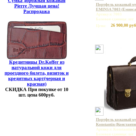
Сумка дорожная кожаная
Портфель кожаный му
Pierre Лучщая цена!
EMINSA 7003 (Еминса
Распродажа
Артикул: 7003
Базовая единица: шт
26 900,00 руб
Цена:
Кредитницы Dr.Koffer из
натуральной кожи для
проездного билета, визиток и
кредитных карт(черная и
красная)
СКИДКА При покупке от 10
шт. цена 600руб.
Портфель кожаный м
Konstantin (Константи
Артикул: Konstantin 
Базовая единица: шт