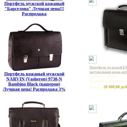
Портфель мужской кожаный
"Барселона" Лучшая цена!!!
Распродажа
Портфель мужской E
натуральная кожа арт
Портфель кожаный мужской
Артикул: 7004-1
NARVIN (Vasheron) 9738-N
Базовая единица: шт
Bambino Black (вашерон)
28 000,00 руб
Цена:
Лучшая цена! Распродажа 3%