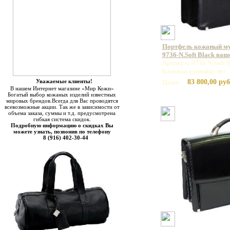
Портфель кожаный 
9736-N.Soft Black ваш
Артикул: 9736 N.Soft 
Базовая единица: шт
Уважаемые клиенты!
83 800,00 руб
Цена:
В нашем Интернет магазине «Мир Кожи»
Богатый выбор кожаных изделий известных
мировых брендов.Всегда для Вас проводятся
всевозможные акции. Так же в зависимости от
объема заказа, суммы и т.д. предусмотрена
гибкая система скидок.
Подробную информацию о скидках Вы
можете узнать, позвонив по телефону
8 (916) 402-30-44