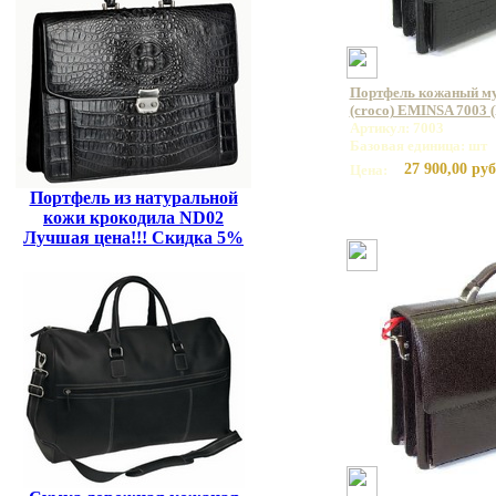
Портфель кожаный му
(croco) EMINSA 7003 
Артикул: 7003
Базовая единица: шт
27 900,00 руб
Цена:
Портфель из натуральной
кожи крокодила ND02
Лучшая цена!!! Скидка 5%