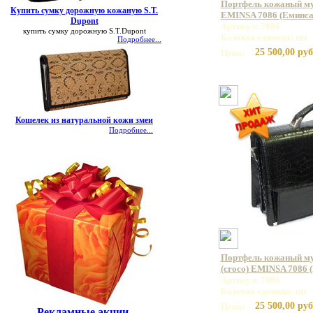
Портфель кожаный му
Купить сумку дорожную кожаную S.T.
EMINSA 7086 (Еминса
Dupont
Артикул: 7086
купить сумку дорожную S.T.Dupont
Базовая единица: шт
Подробнее...
25 500,00 руб
Цена:
Кошелек из натуральной кожи змеи
Подробнее...
Портфель кожаный му
(croco) EMINSA 7086 
Артикул: 7086
Базовая единица: шт
25 500,00 руб
Цена:
Рекламные акции.