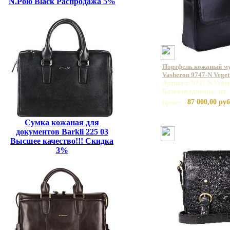
N.Polo Black Распродажа 5%
Портфель кожаный м
Vasheron 9747-N Veget
Артикул: 9747 N Veget
Базовая единица: шт
87 000,00 руб
Цена:
Сумка кожаная для
документов Barkli 225 03
Высшее качество!!! Скидка
3%