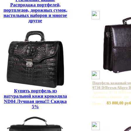
Распродажа портфелей,
портпледов, дорожных сумок,
настольных наборов и многое
другое
Портфель кожаный 
9736 D/Brown Aligro 
Купить портфель из
Артикул: 9736 D/Brow
натуральной кожи крокодила
Базовая единица: шт
ND04 Лучшая цена!!! Скидка
83 800,00 руб
Цена:
5%