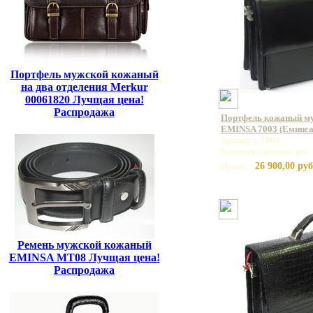
Портфель мужской кожаный
на два отделения Merkur
00061820 Лучщая цена!
Распродажа
Портфель кожаный му
EMINSA 7003 (Еминса
Артикул: 7003
Базовая единица: шт
26 900,00 руб
Цена:
Ремень мужской кожаный
EMINSA MT08 Лучщая цена!
Распродажа