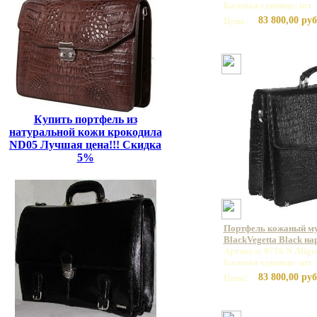
Базовая единица: шт
83 800,00 руб
Цена:
Купить портфель из
натуральной кожи крокодила
ND05 Лучшая цена!!! Скидка
5%
Портфель кожаный му
BlackVegetta Black н
Артикул: 9736 N.Aligr
Базовая единица: шт
83 800,00 руб
Цена: