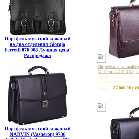
Портфель мужской кожаный
на два отделения Giorgio
Ferretti 076 008 Лучшая цена!
Распродажа
Портфель кожаный м
Vasheron 9747-N Vege
Артикул: 9747 N Vege
Базовая единица: шт
87 000,00 руб
Цена:
Портфель мужской кожаный
NARVIN (Vasheron) 9736