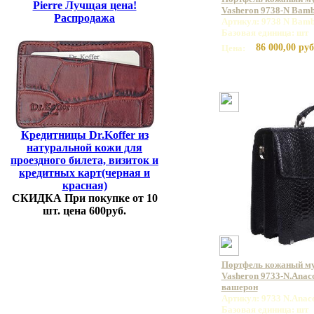
Pierre Лучщая цена!
Vasheron 9738-N Bamb
Распродажа
Артикул: 9738 N Bamb
Базовая единица: шт
86 000,00 руб
Цена:
Кредитницы Dr.Koffer из
натуральной кожи для
проездного билета, визиток и
кредитных карт(черная и
красная)
СКИДКА При покупке от 10
шт. цена 600руб.
Портфель кожаный м
Vasheron 9733-N.Anac
вашерон
Артикул: 9733 N.Anac
Базовая единица: шт