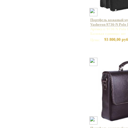
Портфель кожаный м
Vasheron 9736-N Polo
Артикул: 9736 N Polo 
Базовая единица: шт
93 800,00 руб
Цена: