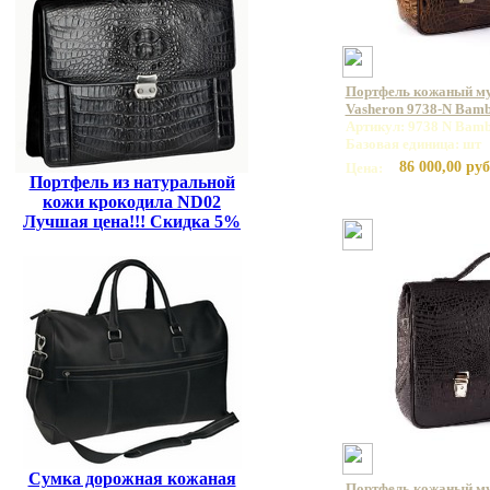
Портфель кожаный м
Vasheron 9738-N Bamb
Артикул: 9738 N Bamb
Базовая единица: шт
86 000,00 руб
Цена:
Портфель из натуральной
кожи крокодила ND02
Лучшая цена!!! Скидка 5%
Сумка дорожная кожаная
Портфель кожаный м