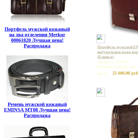
Портфель мужской кожаный
на два отделения Merkur
00061820 Лучщая цена!
Распродажа
Портфель мужской E
натуральная кожа кор
(Еминса)
Артикул: 7068-04
Базовая единица: шт
25 600,00 руб
Цена:
Ремень мужской кожаный
EMINSA MT08 Лучщая цена!
Распродажа