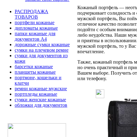
Кожаный портфель — неотъе
РАСПРОДАЖА
подчеркивает солидность и 
ТОВАРОВ
мужской портфель, Вы пойме
портфели кожаные
отличное качество позволит
дипломаты кожаные
подойти с особым вниманием
папки кожаные для
либо неудобства. Наши муж
документов А4
и приятны в использовании
дорожные сумки кожаные
мужской портфель, то у Вас
сумки на плечевом ремне
впечатление.
сумки для документов из
кожи
Также, кожаный портфель мо
барсетки кожаные
но очень практичный и при
планшеты кожаные
Вашем выборе. Получить отв
портмоне, кошельки и
или телефону.
клатчи
ремни кожаные мужские
портпледы кожаные
сумки женские кожаные
обложки для документов