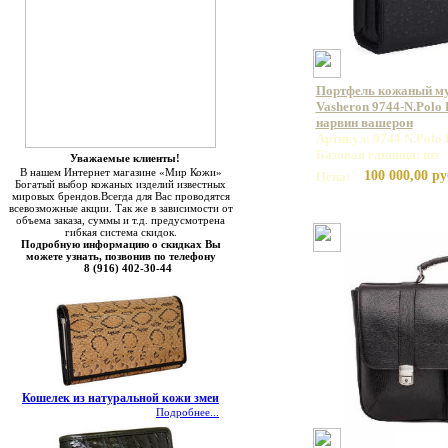
Портфель кожаный м
Vasheron 9744-N.Polo 
нарвин вашерон
Артикул: 9744 N.Polo 
Базовая единица: шт
Уважаемые клиенты!
В нашем Интернет магазине «Мир Кожи»
100 000,00 ру
Цена:
Богатый выбор кожаных изделий известных
мировых брендов.Всегда для Вас проводятся
всевозможные акции. Так же в зависимости от
объема заказа, суммы и т.д. предусмотрена
гибкая система скидок.
Подробную информацию о скидках Вы
можете узнать, позвонив по телефону
8 (916) 402-30-44
Кошелек из натуральной кожи змеи
Подробнее...