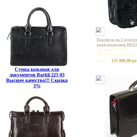
Портфель на 2 отделе
кожи крокодила RO13
Артикул: RO139
Базовая единица: шт
125 000,00 ру
Цена:
Сумка кожаная для
документов Barkli 225 03
Высшее качество!!! Скидка
3%