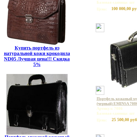
Базовая единица: шт
100 000,00 ру
Цена:
Купить портфель из
натуральной кожи крокодила
ND05 Лучшая цена!!! Скидка
5%
Портфель кожаный му
(черный) EMINSA 7086
Артикул: 7086
Базовая единица: шт
25 500,00 руб
Цена: