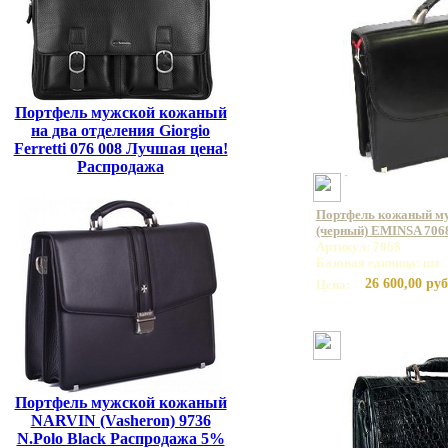
Портфель мужской кожаный
на два отделения Giorgio
Ferretti 076 008 Лучшая цена!
Распродажа
Портфель кожаный му
(черный) EMINSA 7068
Артикул: 7068
Базовая единица: шт
26 600,00 руб
Цена:
Портфель мужской кожаный
NARVIN (Vasheron) 9736
N.Polo Black Распродажа 5%