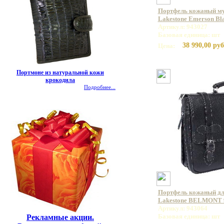
Портфель кожаный му
Lakestone Emerson Bl
Артикул: 943027
Базовая единица: шт
38 990,00 руб
Цена:
Портмоне из натуральной кожи
крокодила
Подробнее...
Портфель кожаный дл
Lakestone BELMONT 
Артикул: 943064
Базовая единица: шт
Рекламные акции.