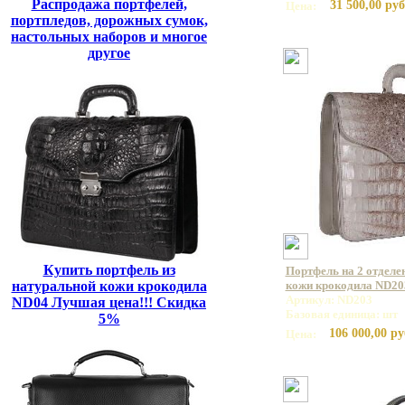
Распродажа портфелей,
31 500,00 руб
Цена:
портпледов, дорожных сумок,
настольных наборов и многое
другое
Купить портфель из
Портфель на 2 отделе
натуральной кожи крокодила
кожи крокодила ND20
Артикул: ND203
ND04 Лучшая цена!!! Скидка
Базовая единица: шт
5%
106 000,00 ру
Цена: