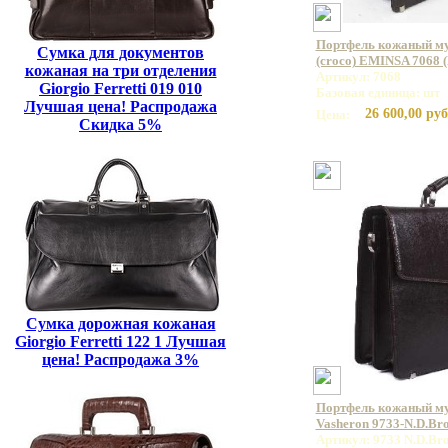
Портфель кожаный му
Сумка для документов
(croco) EMINSA 7068 
кожаная на три отделения
Артикул: 7068
Giorgio Ferretti 019 010
Базовая единица: шт
Лучшая цена! Распродажа
26 600,00 руб
Цена:
Скидка 5%
Сумка дорожная кожаная
Giorgio Ferretti 122 1 Лучшая
цена! Распродажа 3%
Портфель кожаный м
Vasheron 9733-N.D.Br
Артикул: 9733 N.D.Br