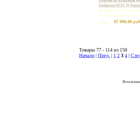
Портфель кожаный м
Vasheron 9747-N Vege
Артикул: 9747 N Vege
Базовая единица: шт
87 000,00 руб
Цена:
Товары 77 - 114 из 150
Начало
|
Пред.
|
1
2
3
4
|
Сле
Использован