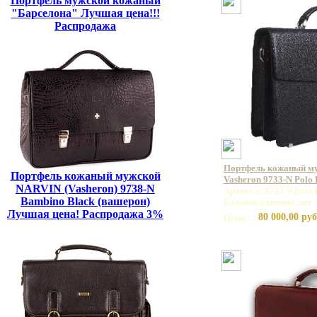
Портфель мужской кожаный
"Барселона" Лучшая цена!!!
Распродажа
Портфель кожаный м
Портфель кожаный мужской
Vasheron 9733-N Polo
NARVIN (Vasheron) 9738-N
Артикул: 9733 N Polo 
Bambino Black (вашерон)
Базовая единица: шт
Лучшая цена! Распродажа 3%
80 000,00 руб
Цена: