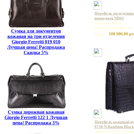
Портфель молодежный
крокодила ND43
Артикул: ND43
Базовая единица: шт
Сумка для документов
108 000,00 ру
Цена:
кожаная на три отделения
Giorgio Ferretti 019 010
Лучшая цена! Распродажа
Скидка 5%
Сумка дорожная кожаная
Giorgio Ferretti 122 1 Лучшая
Портфель кожаный 
цена! Распродажа 3%
9736-N.Bambino Blac
Артикул: 9736 N.Bamb