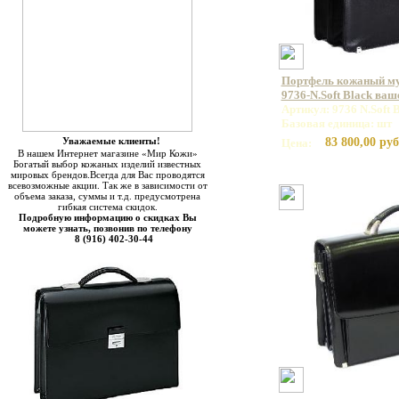
Портфель кожаный 
9736-N.Soft Black ваш
Артикул: 9736 N.Soft 
Базовая единица: шт
Уважаемые клиенты!
83 800,00 руб
Цена:
В нашем Интернет магазине «Мир Кожи»
Богатый выбор кожаных изделий известных
мировых брендов.Всегда для Вас проводятся
всевозможные акции. Так же в зависимости от
объема заказа, суммы и т.д. предусмотрена
гибкая система скидок.
Подробную информацию о скидках Вы
можете узнать, позвонив по телефону
8 (916) 402-30-44