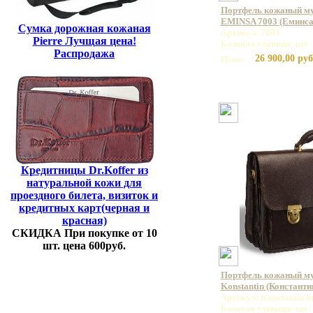
Портфель кожаный му
EMINSA 7003 (Еминса
Сумка дорожная кожаная
Артикул: 7003
Pierre Лучщая цена!
Базовая единица: шт
Распродажа
26 900,00 руб
Цена:
Кредитницы Dr.Koffer из
натуральной кожи для
проездного билета, визиток и
кредитных карт(черная и
красная)
СКИДКА При покупке от 10
шт. цена 600руб.
Портфель кожаный м
Konstantin (Константи
Артикул: Konstantin 
Базовая единица: шт