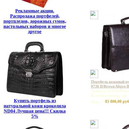
Рекламные акции.
Распродажа портфелей,
портпледов, дорожных сумок,
настольных наборов и многое
другое
Портфель кожаный 
9736 D/Brown Aligro 
Артикул: 9736 D/Brow
Базовая единица: шт
Купить портфель из
83 800,00 руб
Цена:
натуральной кожи крокодила
ND04 Лучшая цена!!! Скидка
5%