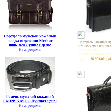
Портфель мужской кожаный
на два отделения Merkur
Портфель кожаный му
00061820 Лучщая цена!
EMINSA 7003 (Еминса
Распродажа
Артикул: 7003
Базовая единица: шт
26 900,00 руб
Цена:
Ремень мужской кожаный
EMINSA MT08 Лучщая цена!
Распродажа