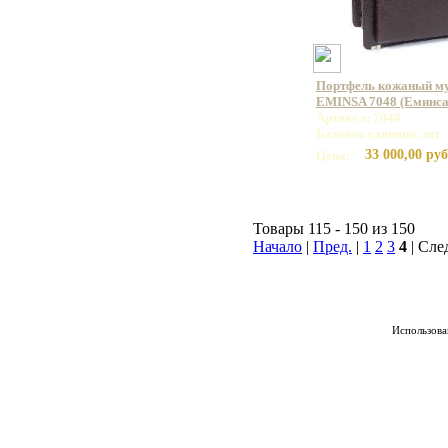
Портфель кожаный му
EMINSA 7048 (Еминса
Артикул: 7048
Базовая единица: шт
33 000,00 руб
Цена:
Товары 115 - 150 из 150
Начало
|
Пред.
|
1
2
3
4
| Сле
Использован