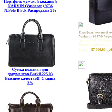
Портфель мужской кожаный
NARVIN (Vasheron) 9736
N.Polo Black Распродажа 5%
Портфель кожаный м
Vasheron 9747-N Veget
Артикул: 9747 N Veget
Базовая единица: шт
87 000,00 руб
Цена:
Сумка кожаная для
документов Barkli 225 03
Высшее качество!!! Скидка
3%