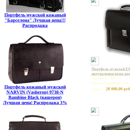
Портфель мужской кожаный
"Барселона" Лучшая цена!!!
Распродажа
Портфель мужской E
натуральная кожа арт
Артикул: 7004-1
Базовая единица: шт
Портфель кожаный мужской
28 000,00 руб
Цена:
NARVIN (Vasheron) 9738-N
Bambino Black (вашерон)
Лучшая цена! Распродажа 3%