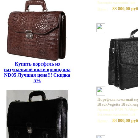
Базовая единица: шт
83 800,00 руб
Цена:
Купить портфель из
натуральной кожи крокодила
ND05 Лучшая цена!!! Скидка
5%
Портфель кожаный му
BlackVegetta Black н
Артикул: 9736 N.Aligr
Базовая единица: шт
83 800,00 руб
Цена: