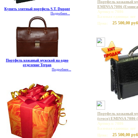
Портфель кожаный му
EMINSA 7086 (Еминса
Купить элитный портфель S.T. Dupont
Артикул: 7086
Подробнее...
Базовая единица: шт
25 500,00 руб
Цена:
Портфель кожаный мужской на одно
отделение Tergan
Подробнее...
Портфель кожаный му
(croco) EMINSA 7086 
Артикул: 7086
Базовая единица: шт
25 500,00 руб
Цена: