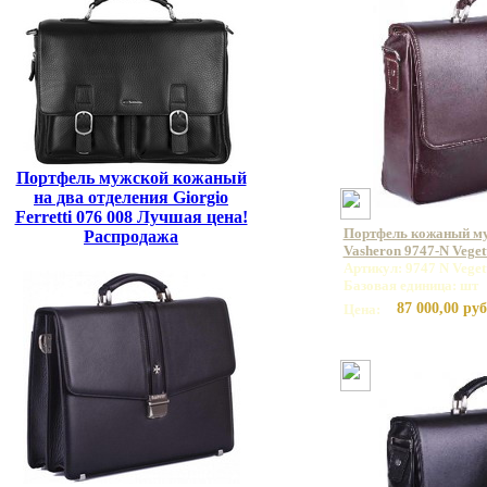
Портфель мужской кожаный
на два отделения Giorgio
Ferretti 076 008 Лучшая цена!
Портфель кожаный м
Распродажа
Vasheron 9747-N Vege
Артикул: 9747 N Vege
Базовая единица: шт
87 000,00 руб
Цена: