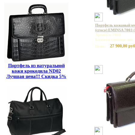
Портфель кожаный му
(croco) EMINSA 7003 
Артикул: 7003
Базовая единица: шт
27 900,00 руб
Цена:
Портфель из натуральной
кожи крокодила ND02
Лучшая цена!!! Скидка 5%