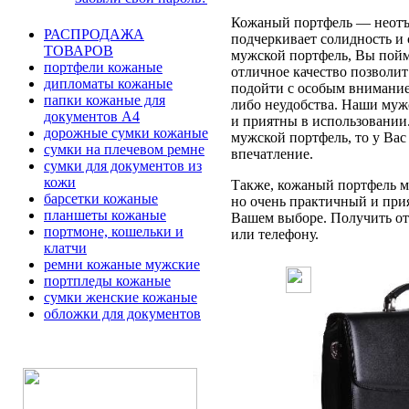
Кожаный портфель — неотъе
РАСПРОДАЖА
подчеркивает солидность и 
ТОВАРОВ
мужской портфель, Вы пойме
портфели кожаные
отличное качество позволит
дипломаты кожаные
подойти с особым вниманием
папки кожаные для
либо неудобства. Наши муж
документов А4
и приятны в использовании
дорожные сумки кожаные
мужской портфель, то у Вас
сумки на плечевом ремне
впечатление.
сумки для документов из
кожи
Также, кожаный портфель мо
барсетки кожаные
но очень практичный и при
планшеты кожаные
Вашем выборе. Получить отв
портмоне, кошельки и
или телефону.
клатчи
ремни кожаные мужские
портпледы кожаные
сумки женские кожаные
обложки для документов