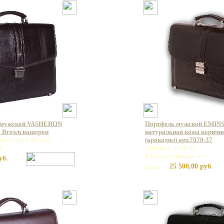
 мужской VASHERON
Портфель мужской EMINS
o Brown вашерон
натуральная кожа коричн
own Aligro Brown
(крокодил) арт.7070-37
т
Артикул: 7070-37
Базовая единица: шт
уб.
25 500,00 руб.
Цена: