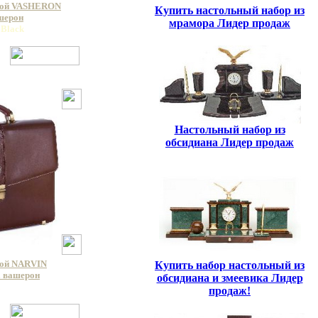
кой VASHERON
Купить настольный набор из
ашерон
мрамора Лидер продаж
 Black
Настольный набор из
обсидиана Лидер продаж
кой NARVIN
Купить набор настольный из
a вашерон
обсидиана и змеевика Лидер
a
продаж!