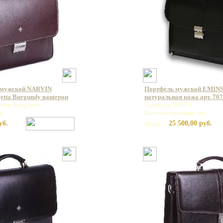
 мужской NARVIN
Портфель мужской EMINS
getta Burgundy вашерон
натуральная кожа арт. 707
etta Burgundy
Артикул: 7070-1
т
Базовая единица: шт
уб.
25 500,00 руб.
Цена: