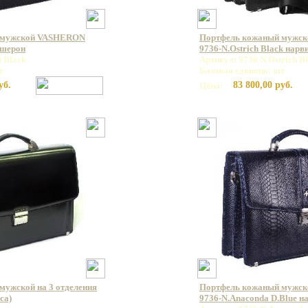
 мужской VASHERON
Портфель кожаный мужс
ашерон
9736-N.Ostrich Black нар
t Black
Артикул: 9736 N.Ostrich B
т
Базовая единица: шт
уб.
83 800,00 руб.
Цена:
мужской на 3 отделения
Портфель кожаный мужс
са)
9736-N.Anaconda D.Blue н