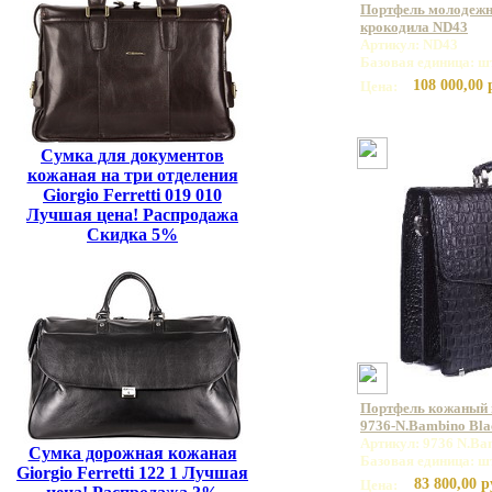
Портфель молодежн
крокодила ND43
Артикул: ND43
Базовая единица: ш
108 000,00 
Цена:
Сумка для документов
кожаная на три отделения
Giorgio Ferretti 019 010
Лучшая цена! Распродажа
Скидка 5%
Портфель кожаный
9736-N.Bambino Bla
Артикул: 9736 N.Ba
Сумка дорожная кожаная
Базовая единица: ш
Giorgio Ferretti 122 1 Лучшая
83 800,00 р
Цена: