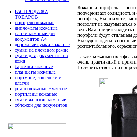
Кожаный портфель — неотъе
РАСПРОДАЖА
подчеркивает солидность и 
ТОВАРОВ
портфель, Вы поймете, наск
портфели кожаные
позволит не задумываться 
дипломаты кожаные
ведь Вам придется ходить с
папки кожаные для
портфели будут стильным д
документов А4
Вы будете одеты в обычные 
дорожные сумки кожаные
респектабельного, серьезно
сумки на плечевом ремне
сумки для документов из
Также, кожаный портфель мо
кожи
очень практичный и приятн
барсетки кожаные
Получить ответы на вопросы 
планшеты кожаные
портмоне, кошельки и
клатчи
ремни кожаные мужские
портпледы кожаные
сумки женские кожаные
обложки для документов