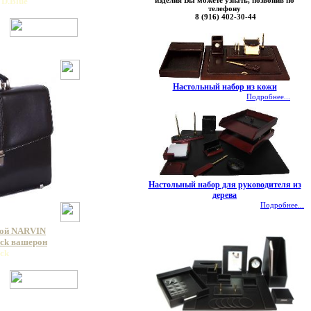
изделия Вы можете узнать, позвонив по
 D.Blue
телефону
8 (916) 402-30-44
Настольный набор из кожи
Подробнее...
Настольный набор для руководителя из
дерева
Подробнее...
кой NARVIN
ack вашерон
ack