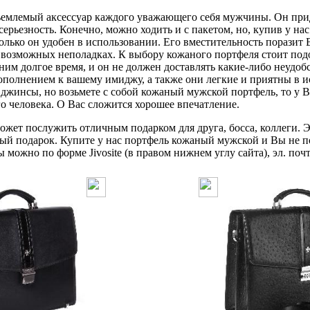
млемый аксессуар каждого уважающего себя мужчины. Он прид
серьезность. Конечно, можно ходить и с пакетом, но, купив у н
олько он удобен в использовании. Его вместительность поразит В
о возможных неполадках. К выбору кожаного портфеля стоит по
 ним долгое время, и он не должен доставлять какие-либо неудо
ополнением к вашему имиджу, а также они легкие и приятны в и
джинсы, но возьмете с собой кожаный мужской портфель, то у В
го человека. О Вас сложится хорошее впечатление.
жет послужить отличным подарком для друга, босса, коллеги. Э
ый подарок. Купите у нас портфель кожаный мужской и Вы не п
можно по форме Jivosite (в правом нижнем углу сайта), эл. почт