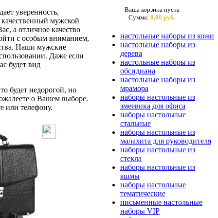
Ваша корзина пуста
ает уверенность,
Сумма:
0,00 руб.
ас качественный мужской
ас, а отличное качество
настольные наборы из кожи
дойти с особым вниманием,
настольные наборы из
бства. Наши мужские
дерева
спользовании. Даже если
настольные наборы из
ас будет вид
обсидиана
настольные наборы из
мрамора
то будет недорогой, но
наборы настольные из
ожалеете о Вашем выборе.
змеевика для офиса
е или телефону.
наборы настольные
стальные
наборы настольные из
малахита для руководителя
наборы настольные из
стекла
наборы настольные из
яшмы
наборы настольные
тематические
письменные настольные
наборы VIP