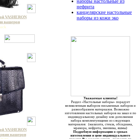
наборы настольные из
нефрита
канцелярские настольные
кой VASHERON
наборы из кожи эко
вин вашерон
lack
Уважаемые клиенты!
Раздел «Настольные наборы» порадует
великолепным выбором письменных наборов и
разнообразием материалов. Возможно
изготовления настольных наборов на заказ и по
индивидуальному дизайну или дополнения
набора комплектующими из следующих
материалов: (малахита, стекла, обсидиана,
мрамора, нефрита, змеевика, яшмы)
кой VASHERON
Подробную информацию о сроках
арвин вашерон
изготовления и цене индивидуального