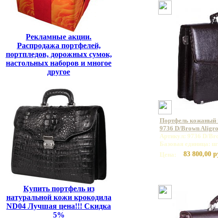
Рекламные акции.
Распродажа портфелей,
портпледов, дорожных сумок,
настольных наборов и многое
другое
Портфель кожаный
9736 D/Brown Aligr
Артикул: 9736 D/Br
Базовая единица: ш
83 800,00 р
Цена:
Купить портфель из
натуральной кожи крокодила
ND04 Лучшая цена!!! Скидка
5%