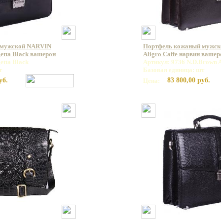
 мужской NARVIN
Портфель кожаный мужск
etta Black вашерон
Aligro Caffe нарвин вашер
etta Black
Артикул: 9736 N.D.Brown A
т
Базовая единица: шт
уб.
83 800,00 руб.
Цена: