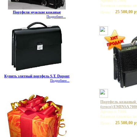
Артикул: 7086
Базовая единица: ш
25 500,00 р
Цена:
Портфели мужские кожаные
Подробнее...
Купить элитный портфель S.T. Dupont
Подробнее...
Портфель кожаный 
(croco) EMINSA 708
Артикул: 7086
Базовая единица: ш
25 500,00 р
Цена: