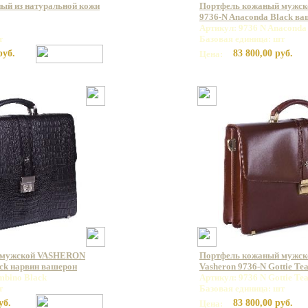
ый из натуральной кожи
Портфель кожаный мужс
9736-N Anaconda Black в
Артикул: 9736 N Anaconda
т
Базовая единица: шт
руб.
83 800,00 руб.
Цена:
 мужской VASHERON
Портфель кожаный мужс
ck нарвин вашерон
Vasheron 9736-N Gottie Te
mbino Black
Артикул: 9736 N Gottie Te
т
Базовая единица: шт
уб.
83 800,00 руб.
Цена: