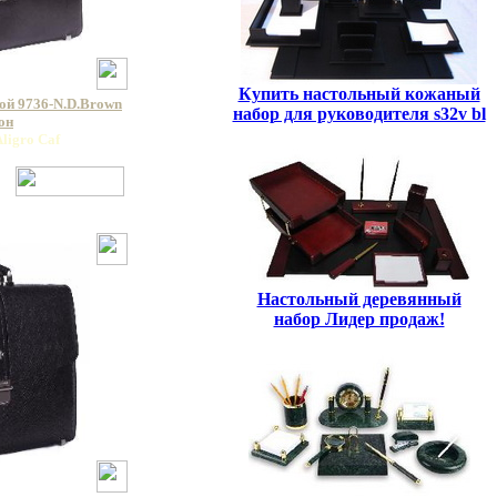
Купить настольный кожаный
ой 9736-N.D.Brown
набор для руководителя s32v bl
он
ligro Caf
Настольный деревянный
набор Лидер продаж!