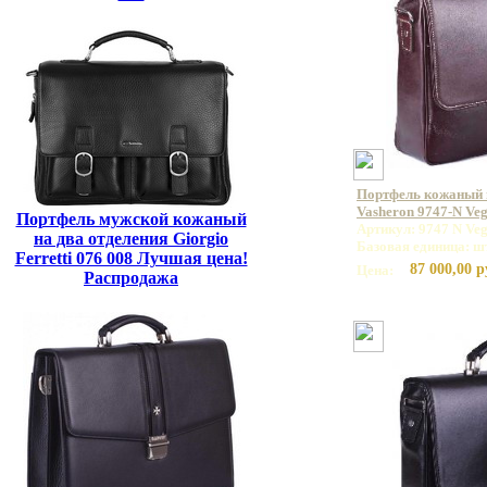
Портфель кожаный
Vasheron 9747-N Ve
Портфель мужской кожаный
Артикул: 9747 N Veg
на два отделения Giorgio
Базовая единица: ш
Ferretti 076 008 Лучшая цена!
87 000,00 р
Цена:
Распродажа