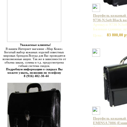
Портфель кожаный
9736-N.Soft Black в
Артикул: 9736 N.Sof
Базовая единица: ш
83 800,00 р
Цена:
Уважаемые клиенты!
В нашем Интернет магазине «Мир Кожи»
Богатый выбор кожаных изделий известных
мировых брендов.Всегда для Вас проводятся
всевозможные акции. Так же в зависимости от
объема заказа, суммы и т.д. предусмотрена
гибкая система скидок.
Подробную информацию о скидках Вы
можете узнать, позвонив по телефону
8 (916) 402-30-44
Портфель кожаный 
EMINSA 7086 (Емин