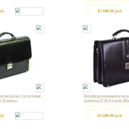
Артикул: 9736 N.Anaconda
т
Базовая единица: шт
уб.
83 800,00 руб.
Цена:
мужской на 3 отделения
Портфель кожаный мужс
6 (Еминса)
Vasheron 9736-N Gottie Bl
Артикул: 9736 N Gottie Bl
т
Базовая единица: шт
уб.
83 800,00 руб.
Цена: