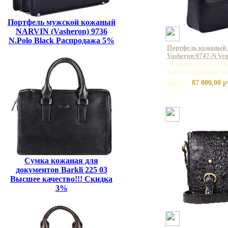
Портфель мужской кожаный
NARVIN (Vasheron) 9736
N.Polo Black Распродажа 5%
Портфель кожаный
Vasheron 9747-N Veg
Артикул: 9747 N Veg
Базовая единица: ш
87 000,00 р
Цена:
Сумка кожаная для
документов Barkli 225 03
Высшее качество!!! Скидка
3%