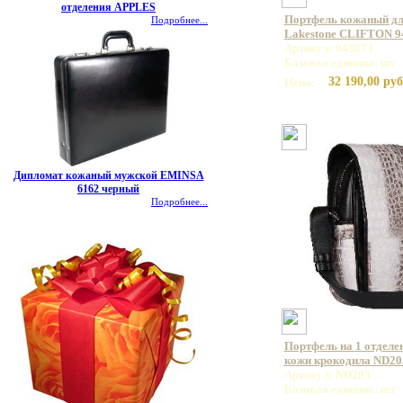
отделения APPLES
Портфель кожаный дл
Подробнее...
Lakestone CLIFTON 9
Артикул: 943073
Базовая единица: шт
32 190,00 руб
Цена:
Дипломат кожаный мужской EMINSA
6162 черный
Подробнее...
Портфель на 1 отделе
кожи крокодила ND20
Артикул: ND205
Базовая единица: шт