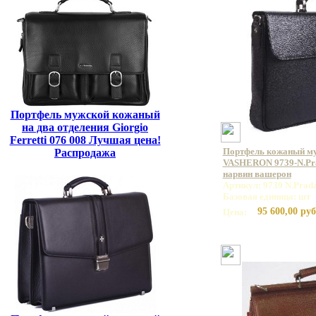
Портфель мужской кожаный
на два отделения Giorgio
Ferretti 076 008 Лучшая цена!
Портфель кожаный м
Распродажа
VASHERON 9739-N.Pra
нарвин вашерон
Артикул: 9739 N.Prada
Базовая единица: шт
95 600,00 руб
Цена: