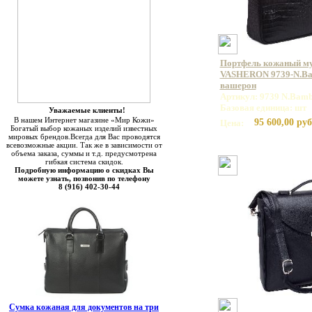
Портфель кожаный м
VASHERON 9739-N.Bam
вашерон
Артикул: 9739 N.Bamb
Базовая единица: шт
Уважаемые клиенты!
В нашем Интернет магазине «Мир Кожи»
95 600,00 руб
Цена:
Богатый выбор кожаных изделий известных
мировых брендов.Всегда для Вас проводятся
всевозможные акции. Так же в зависимости от
объема заказа, суммы и т.д. предусмотрена
гибкая система скидок.
Подробную информацию о скидках Вы
можете узнать, позвонив по телефону
8 (916) 402-30-44
Сумка кожаная для документов на три