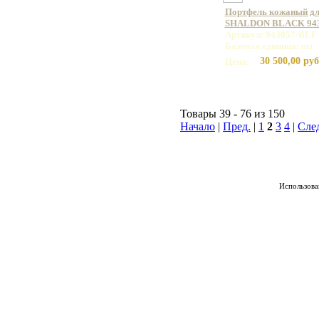
Портфель кожаный дл
SHALDON BLACK 943
Артикул: 943057/BLF
Базовая единица: шт
30 500,00 руб
Цена:
Товары 39 - 76 из 150
Начало
|
Пред.
|
1
2
3
4
|
Сле
Использован