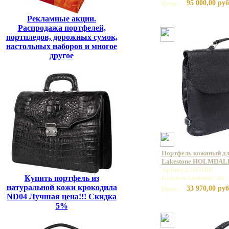
95 000,00 руб
Цена:
Рекламные акции.
Распродажа портфелей,
портпледов, дорожных сумок,
настольных наборов и многое
другое
Портфель кожаный дл
Lakestone HOLMDALE
Артикул: 943088
Купить портфель из
Базовая единица: шт
натуральной кожи крокодила
33 970,00 руб
Цена:
ND04 Лучшая цена!!! Скидка
5%