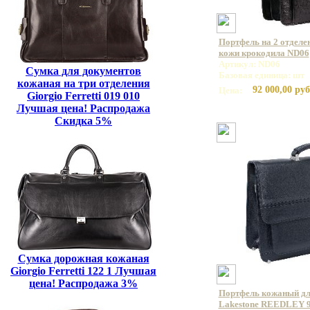
Портфель на 2 отделе
кожи крокодила ND06
Артикул: ND06
Сумка для документов
Базовая единица: шт
кожаная на три отделения
92 000,00 руб
Цена:
Giorgio Ferretti 019 010
Лучшая цена! Распродажа
Скидка 5%
Сумка дорожная кожаная
Giorgio Ferretti 122 1 Лучшая
цена! Распродажа 3%
Портфель кожаный дл
Lakestone REEDLEY 