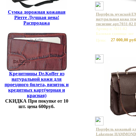
Сумка дорожная кожаная
Портфель мужской E
Pierre Лучщая цена!
натуральная кожа те
Распродажа
тиснение арт.7031-82
Артикул: 7031-82
Базовая единица: шт
27 000,00 руб
Цена:
Кредитницы Dr.Koffer из
натуральной кожи для
проездного билета, визиток и
кредитных карт(черная и
красная)
СКИДКА При покупке от 10
шт. цена 600руб.
Портфель кожаный дл
Lakestone HAMMOND