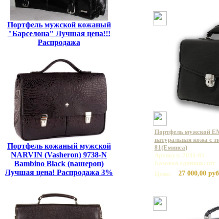
Портфель мужской кожаный
"Барселона" Лучшая цена!!!
Распродажа
Портфель мужской E
натуральная кожа с ти
Портфель кожаный мужской
81(Еминса)
NARVIN (Vasheron) 9738-N
Артикул: 7031-81
Bambino Black (вашерон)
Базовая единица: шт
Лучшая цена! Распродажа 3%
27 000,00 руб
Цена: