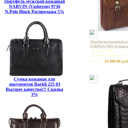
Портфель мужской кожаный
NARVIN (Vasheron) 9736
N.Polo Black Распродажа 5%
Портфель кожаный му
EMINSA 7081 (Еминса
Артикул: 7081
Базовая единица: шт
24 000,00 руб
Цена:
Сумка кожаная для
документов Barkli 225 03
Высшее качество!!! Скидка
3%