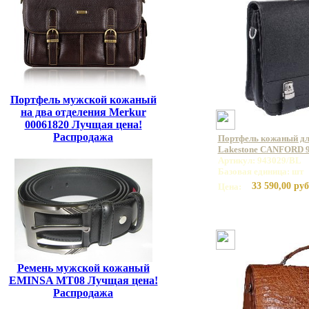
Портфель мужской кожаный
на два отделения Merkur
00061820 Лучщая цена!
Распродажа
Портфель кожаный дл
Lakestone CANFORD 
Артикул: 943029/BL
Базовая единица: шт
33 590,00 руб
Цена:
Ремень мужской кожаный
EMINSA MT08 Лучщая цена!
Распродажа