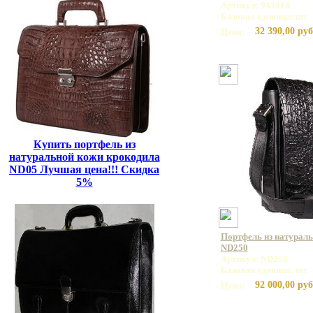
Артикул: 943014
Базовая единица: шт
32 390,00 руб
Цена:
Купить портфель из
натуральной кожи крокодила
ND05 Лучшая цена!!! Скидка
5%
Портфель из натурал
ND250
Артикул: ND250
Базовая единица: шт
92 000,00 руб
Цена: