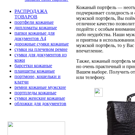
Кожаный портфель — неотъе
РАСПРОДАЖА
подчеркивает солидность и 
ТОВАРОВ
мужской портфель, Вы пойме
портфели кожаные
отличное качество позволит
дипломаты кожаные
подойти с особым вниманием
папки кожаные для
либо неудобства. Наши муж
документов А4
и приятны в использовании
дорожные сумки кожаные
мужской портфель, то у Вас
сумки на плечевом ремне
впечатление.
сумки для документов из
кожи
Также, кожаный портфель мо
барсетки кожаные
но очень практичный и при
планшеты кожаные
Вашем выборе. Получить отв
портмоне, кошельки и
или телефону.
клатчи
ремни кожаные мужские
портпледы кожаные
сумки женские кожаные
обложки для документов