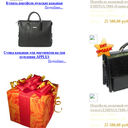
Портфель кожаный му
Купить портфели мужские кожаные
EMINSA 7086 (Еминса
Подробнее...
Артикул: 7086
Базовая единица: шт
25 500,00 руб
Цена:
Сумка кожаная для документов на три
отделения APPLES
Подробнее...
Портфель кожаный му
(croco) EMINSA 7086 
Артикул: 7086
Базовая единица: шт
25 500,00 руб
Цена: