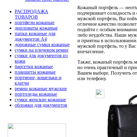
Кожаный портфель — неотъе
РАСПРОДАЖА
подчеркивает солидность и 
ТОВАРОВ
мужской портфель, Вы пойме
портфели кожаные
отличное качество позволит
дипломаты кожаные
подойти с особым вниманием
папки кожаные для
либо неудобства. Наши муж
документов А4
и приятны в использовании
дорожные сумки кожаные
мужской портфель, то у Вас
сумки на плечевом ремне
впечатление.
сумки для документов из
кожи
Также, кожаный портфель мо
барсетки кожаные
но очень практичный и при
планшеты кожаные
Вашем выборе. Получить отв
портмоне, кошельки и
или телефону.
клатчи
ремни кожаные мужские
портпледы кожаные
сумки женские кожаные
обложки для документов