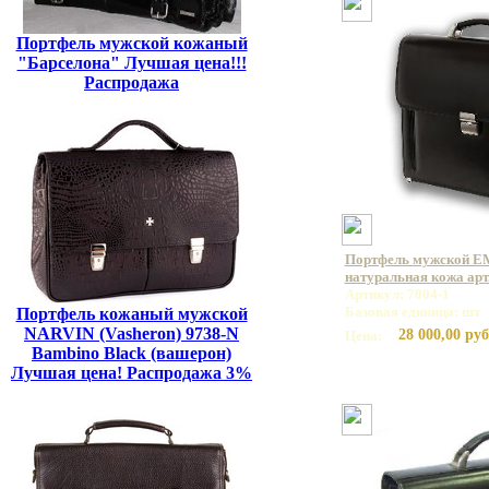
Портфель мужской кожаный
"Барселона" Лучшая цена!!!
Распродажа
Портфель мужской E
натуральная кожа арт
Артикул: 7004-1
Базовая единица: шт
Портфель кожаный мужской
NARVIN (Vasheron) 9738-N
28 000,00 руб
Цена:
Bambino Black (вашерон)
Лучшая цена! Распродажа 3%