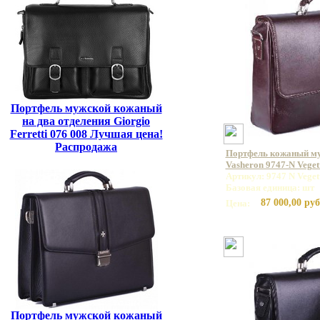
Портфель мужской кожаный
на два отделения Giorgio
Ferretti 076 008 Лучшая цена!
Распродажа
Портфель кожаный м
Vasheron 9747-N Vege
Артикул: 9747 N Vege
Базовая единица: шт
87 000,00 руб
Цена:
Портфель мужской кожаный