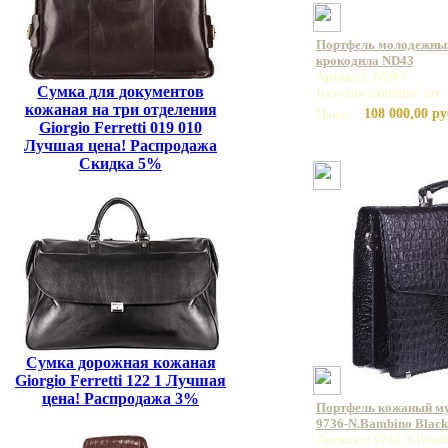
Портфель молодежный
крокодила ND43
Артикул: ND43
Сумка для документов
Базовая единица: шт
кожаная на три отделения
108 000,00 ру
Цена:
Giorgio Ferretti 019 010
Лучшая цена! Распродажа
Скидка 5%
Сумка дорожная кожаная
Giorgio Ferretti 122 1 Лучшая
цена! Распродажа 3%
Портфель кожаный 
9736-N.Bambino Blac
Артикул: 9736 N.Bamb