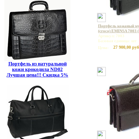
Портфель кожаный му
(croco) EMINSA 7003 
Артикул: 7003
Базовая единица: шт
27 900,00 руб
Цена:
Портфель из натуральной
кожи крокодила ND02
Лучшая цена!!! Скидка 5%