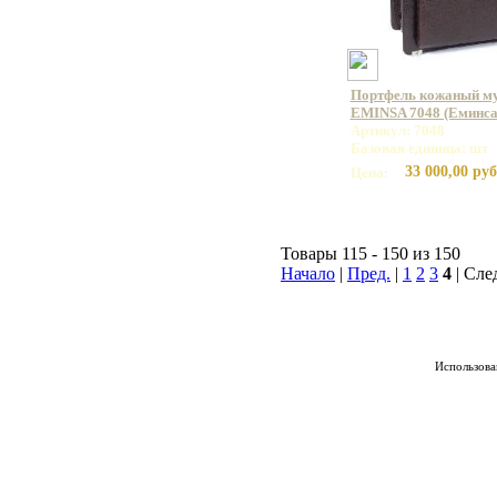
Портфель кожаный му
EMINSA 7048 (Еминса
Артикул: 7048
Базовая единица: шт
33 000,00 руб
Цена:
Товары 115 - 150 из 150
Начало
|
Пред.
|
1
2
3
4
| Сле
Использован