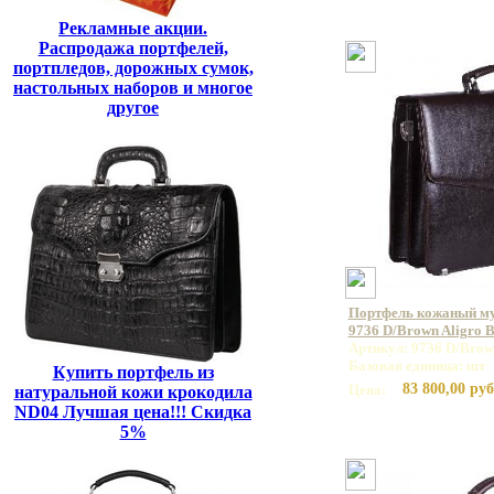
Рекламные акции.
Распродажа портфелей,
портпледов, дорожных сумок,
настольных наборов и многое
другое
Портфель кожаный 
9736 D/Brown Aligro 
Артикул: 9736 D/Brow
Базовая единица: шт
Купить портфель из
83 800,00 руб
Цена:
натуральной кожи крокодила
ND04 Лучшая цена!!! Скидка
5%