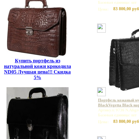
Базовая единица: шт
83 800,00 руб
Цена:
Купить портфель из
натуральной кожи крокодила
ND05 Лучшая цена!!! Скидка
5%
Портфель кожаный му
BlackVegetta Black н
Артикул: 9736 N.Aligr
Базовая единица: шт
83 800,00 руб
Цена: