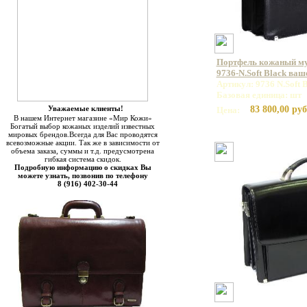
Портфель кожаный 
9736-N.Soft Black ваш
Артикул: 9736 N.Soft 
Базовая единица: шт
Уважаемые клиенты!
83 800,00 руб
Цена:
В нашем Интернет магазине «Мир Кожи»
Богатый выбор кожаных изделий известных
мировых брендов.Всегда для Вас проводятся
всевозможные акции. Так же в зависимости от
объема заказа, суммы и т.д. предусмотрена
гибкая система скидок.
Подробную информацию о скидках Вы
можете узнать, позвонив по телефону
8 (916) 402-30-44