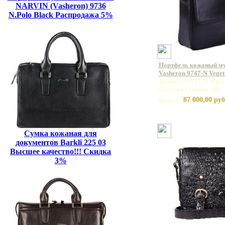
NARVIN (Vasheron) 9736
N.Polo Black Распродажа 5%
Портфель кожаный м
Vasheron 9747-N Veget
Артикул: 9747 N Veget
Базовая единица: шт
87 000,00 руб
Цена:
Сумка кожаная для
документов Barkli 225 03
Высшее качество!!! Скидка
3%