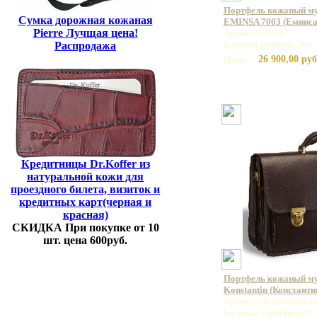
Портфель кожаный му
Сумка дорожная кожаная
EMINSA 7003 (Еминса
Pierre Лучщая цена!
Артикул: 7003
Базовая единица: шт
Распродажа
26 900,00 руб
Цена:
Кредитницы Dr.Koffer из
натуральной кожи для
проездного билета, визиток и
кредитных карт(черная и
красная)
СКИДКА При покупке от 10
шт. цена 600руб.
Портфель кожаный м
Konstantin (Константи
Артикул: Konstantin 
Базовая единица: шт