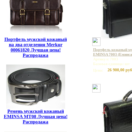
Портфель мужской кожаный
на два отделения Merkur
00061820 Лучщая цена!
Портфель кожаный му
EMINSA 7003 (Еминса
Распродажа
Артикул: 7003
Базовая единица: шт
26 900,00 руб
Цена:
Ремень мужской кожаный
EMINSA MT08 Лучщая цена!
Распродажа