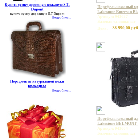
Купить сумку дорожную кожаную S.T.
Портфель кожаный му
Dupont
Lakestone Emerson Bl
купить сумку дорожную S.T.Dupont
Артикул: 943027
Подробнее...
Базовая единица: шт
38 990,00 руб
Цена:
Портфель из натуральной кожи
крокодила
Подробнее...
Портфель кожаный дл
Lakestone BELMONT 
Артикул: 943064
Базовая единица: шт