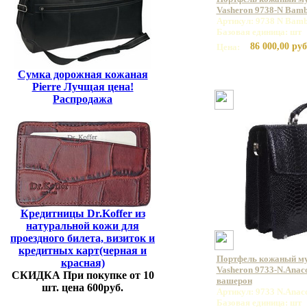
Vasheron 9738-N Bamb
Артикул: 9738 N Bamb
Базовая единица: шт
86 000,00 руб
Цена:
Сумка дорожная кожаная
Pierre Лучщая цена!
Распродажа
Кредитницы Dr.Koffer из
натуральной кожи для
проездного билета, визиток и
кредитных карт(черная и
Портфель кожаный м
красная)
Vasheron 9733-N.Anac
СКИДКА При покупке от 10
вашерон
шт. цена 600руб.
Артикул: 9733 N.Anac
Базовая единица: шт