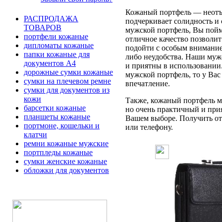
Кожаный портфель — неотъе
РАСПРОДАЖА
подчеркивает солидность и 
ТОВАРОВ
мужской портфель, Вы пойме
портфели кожаные
отличное качество позволит
дипломаты кожаные
подойти с особым вниманием
папки кожаные для
либо неудобства. Наши муж
документов А4
и приятны в использовании
дорожные сумки кожаные
мужской портфель, то у Вас
сумки на плечевом ремне
впечатление.
сумки для документов из
кожи
Также, кожаный портфель мо
барсетки кожаные
но очень практичный и при
планшеты кожаные
Вашем выборе. Получить отв
портмоне, кошельки и
или телефону.
клатчи
ремни кожаные мужские
портпледы кожаные
сумки женские кожаные
обложки для документов