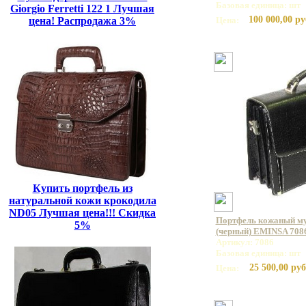
Базовая единица: шт
Giorgio Ferretti 122 1 Лучшая
100 000,00 ру
цена! Распродажа 3%
Цена:
Купить портфель из
натуральной кожи крокодила
ND05 Лучшая цена!!! Скидка
Портфель кожаный му
5%
(черный) EMINSA 7086
Артикул: 7086
Базовая единица: шт
25 500,00 руб
Цена: