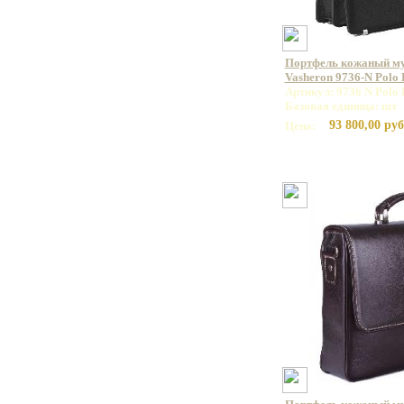
Портфель кожаный м
Vasheron 9736-N Polo
Артикул: 9736 N Polo 
Базовая единица: шт
93 800,00 руб
Цена: