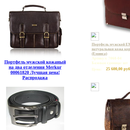
Портфель мужской E
натуральная кожа кор
(Еминса)
Артикул: 7068-04
Портфель мужской кожаный
Базовая единица: шт
на два отделения Merkur
25 600,00 руб
Цена:
00061820 Лучщая цена!
Распродажа