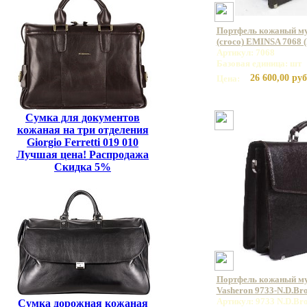
Портфель кожаный му
(croco) EMINSA 7068 
Артикул: 7068
Базовая единица: шт
26 600,00 руб
Цена:
Сумка для документов
кожаная на три отделения
Giorgio Ferretti 019 010
Лучшая цена! Распродажа
Скидка 5%
Портфель кожаный м
Vasheron 9733-N.D.Br
Артикул: 9733 N.D.Br
Сумка дорожная кожаная