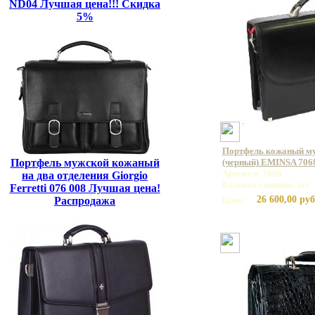
ND04 Лучшая цена!!! Скидка
5%
Портфель кожаный му
Портфель мужской кожаный
(черный) EMINSA 7068
Артикул: 7068
на два отделения Giorgio
Базовая единица: шт
Ferretti 076 008 Лучшая цена!
26 600,00 руб
Распродажа
Цена: