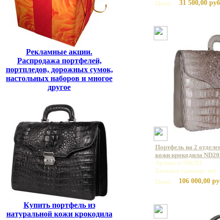
31 500,00 руб
Цена:
Рекламные акции.
Распродажа портфелей,
портпледов, дорожных сумок,
настольных наборов и многое
другое
Портфель на 2 отделе
кожи крокодила ND20
Артикул: ND203
Базовая единица: шт
106 000,00 ру
Цена:
Купить портфель из
натуральной кожи крокодила