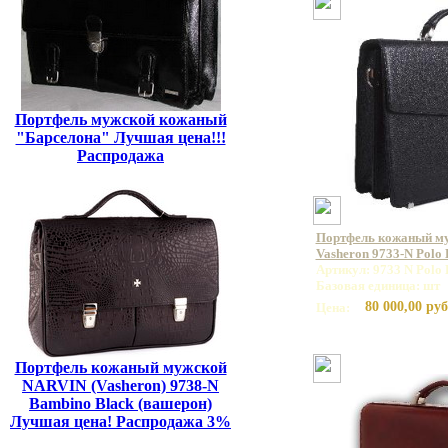
Портфель мужской кожаный
"Барселона" Лучшая цена!!!
Распродажа
Портфель кожаный м
Vasheron 9733-N Polo
Артикул: 9733 N Polo 
Базовая единица: шт
80 000,00 руб
Цена:
Портфель кожаный мужской
NARVIN (Vasheron) 9738-N
Bambino Black (вашерон)
Лучшая цена! Распродажа 3%