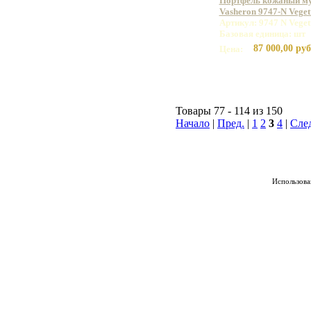
Портфель кожаный м
Vasheron 9747-N Vege
Артикул: 9747 N Vege
Базовая единица: шт
87 000,00 руб
Цена:
Товары 77 - 114 из 150
Начало
|
Пред.
|
1
2
3
4
|
Сле
Использован