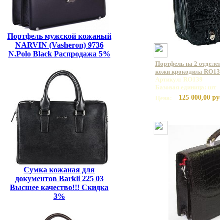
Портфель мужской кожаный
NARVIN (Vasheron) 9736
N.Polo Black Распродажа 5%
Портфель на 2 отделе
кожи крокодила RO13
Артикул: RO139
Базовая единица: шт
125 000,00 ру
Цена:
Сумка кожаная для
документов Barkli 225 03
Высшее качество!!! Скидка
3%