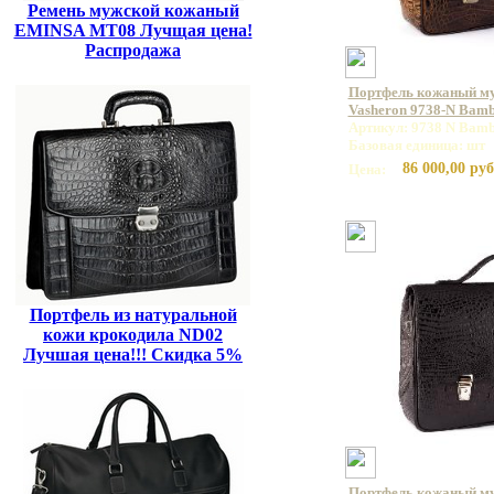
Ремень мужской кожаный
EMINSA MT08 Лучщая цена!
Распродажа
Портфель кожаный м
Vasheron 9738-N Bamb
Артикул: 9738 N Bamb
Базовая единица: шт
86 000,00 руб
Цена:
Портфель из натуральной
кожи крокодила ND02
Лучшая цена!!! Скидка 5%
Портфель кожаный м