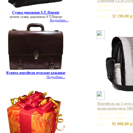
Lakestone CLIFTON
Артикул: 943073
Базовая единица: ш
Сумка дорожная S.T. Dupont
32 190,00 р
Цена:
купить сумку дорожную S.T.Dupont
Подробнее...
Купить портфели мужские кожаные
Подробнее...
Портфель на 1 отде
кожи крокодила ND
Артикул: ND205
Базовая единица: ш
95 000,00 р
Цена: