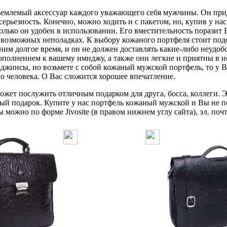
млемый аксессуар каждого уважающего себя мужчины. Он прид
серьезность. Конечно, можно ходить и с пакетом, но, купив у н
олько он удобен в использовании. Его вместительность поразит В
о возможных неполадках. К выбору кожаного портфеля стоит по
 ним долгое время, и он не должен доставлять какие-либо неудо
ополнением к вашему имиджу, а также они легкие и приятны в и
джинсы, но возьмете с собой кожаный мужской портфель, то у В
го человека. О Вас сложится хорошее впечатление.
жет послужить отличным подарком для друга, босса, коллеги. Э
ый подарок. Купите у нас портфель кожаный мужской и Вы не п
можно по форме Jivosite (в правом нижнем углу сайта), эл. почт