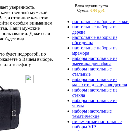
Ваша корзина пуста
ает уверенность,
Сумма:
0,00 руб.
ас качественный мужской
ас, а отличное качество
настольные наборы из кожи
дойти с особым вниманием,
настольные наборы из
бства. Наши мужские
дерева
спользовании. Даже если
настольные наборы из
ас будет вид
обсидиана
настольные наборы из
мрамора
то будет недорогой, но
наборы настольные из
ожалеете о Вашем выборе.
змеевика для офиса
е или телефону.
наборы настольные
стальные
наборы настольные из
малахита для руководителя
наборы настольные из
стекла
наборы настольные из
яшмы
наборы настольные
тематические
письменные настольные
наборы VIP