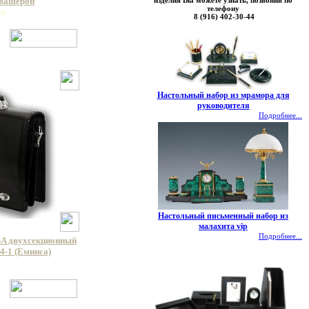
изделия Вы можете узнать, позвонив по
 вашерон
телефону
wn
8 (916) 402-30-44
Настольный набор из мрамора для
руководителя
Подробнее...
Настольный письменный набор из
малахита vip
Подробнее...
A двухсекционный
4-1 (Еминса)