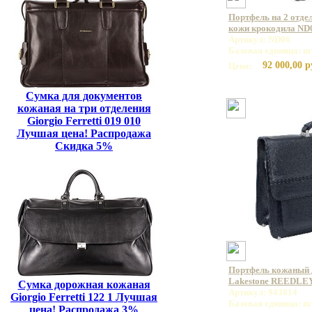
Портфель на 2 отде
кожи крокодила ND
Артикул: ND06
Базовая единица: ш
92 000,00 р
Цена:
Сумка для документов
кожаная на три отделения
Giorgio Ferretti 019 010
Лучшая цена! Распродажа
Скидка 5%
Портфель кожаный 
Lakestone REEDLEY
Сумка дорожная кожаная
Артикул: 943014
Giorgio Ferretti 122 1 Лучшая
Базовая единица: ш
цена! Распродажа 3%