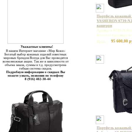
Портфель кожаный
VASHERON 9739-N.B
вашерон
Артикул: 9739 N.Ba
Базовая единица: ш
95 600,00 р
Цена:
Уважаемые клиенты!
В нашем Интернет магазине «Мир Кожи»
Богатый выбор кожаных изделий известных
мировых брендов.Всегда для Вас проводятся
всевозможные акции. Так же в зависимости от
объема заказа, суммы и т.д. предусмотрена
гибкая система скидок.
Подробную информацию о скидках Вы
можете узнать, позвонив по телефону
8 (916) 402-30-44
Портфель кожаный 