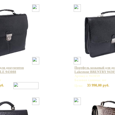
для документов
Портфель кожаный для д
LE 943088
Lakestone BRENTRY 9430
Артикул: 943059
т
Базовая единица: шт
уб.
33 990,00 руб.
Цена: