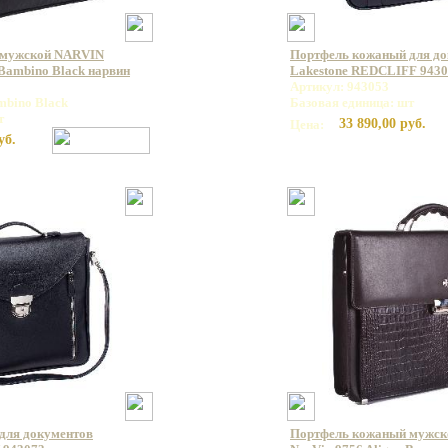
 мужской NARVIN
Портфель кожаный для д
ambino Black нарвин
Lakestone REDCLIFF 943
Артикул: 943053
mbino Black
Базовая единица: шт
т
33 890,00 руб.
Цена:
уб.
для документов
Портфель кожаный мужс