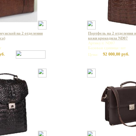
мужской на 2 отделения
Портфель на 2 отделения 
са)
кожи крокодила ND07
Артикул: ND07
т
Базовая единица: шт
уб.
92 000,00 руб.
Цена: