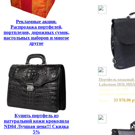
Рекламные акции.
Распродажа портфелей,
портпледов, дорожных сумок,
настольных наборов и многое
другое
Портфель кожаный 
Lakestone HOLMDA
Артикул: 943088
Базовая единица: ш
33 970,00 р
Цена:
Купить портфель из
натуральной кожи крокодила
ND04 Лучшая цена!!! Скидка
5%