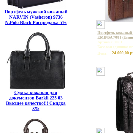
Портфель мужской кожаный
NARVIN (Vasheron) 9736
N.Polo Black Распродажа 5%
Портфель кожаный 
EMINSA 7081 (Емин
Артикул: 7081
Базовая единица: ш
24 000,00 р
Цена:
Сумка кожаная для
документов Barkli 225 03
Высшее качество!!! Скидка
3%