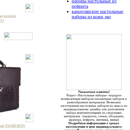
наборы настольные из
нефрита
канцелярские настольные
окументов
наборы из кожи эко
053
Уважаемые клиенты!
Раздел «Настольные наборы» порадует
великолепным выбором письменных наборов и
разнообразием материалов. Возможно
изготовления настольных наборов на заказ и по
индивидуальному дизайну или дополнения
набора комплектующими из следующих
материалов: (малахита, стекла, обсидиана,
мрамора, нефрита, змеевика, яшмы)
Подробную информацию о сроках
кой VASHERON
изготовления и цене индивидуального