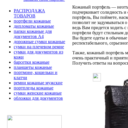
Кожаный портфель — неотъе
РАСПРОДАЖА
подчеркивает солидность и 
ТОВАРОВ
портфель, Вы поймете, наск
портфели кожаные
позволит не задумываться 
дипломаты кожаные
ведь Вам придется ходить с
папки кожаные для
портфели будут стильным д
документов А4
Вы будете одеты в обычные 
дорожные сумки кожаные
респектабельного, серьезно
сумки на плечевом ремне
сумки для документов из
Также, кожаный портфель мо
кожи
очень практичный и приятн
барсетки кожаные
Получить ответы на вопросы 
планшеты кожаные
портмоне, кошельки и
клатчи
ремни кожаные мужские
портпледы кожаные
сумки женские кожаные
обложки для документов