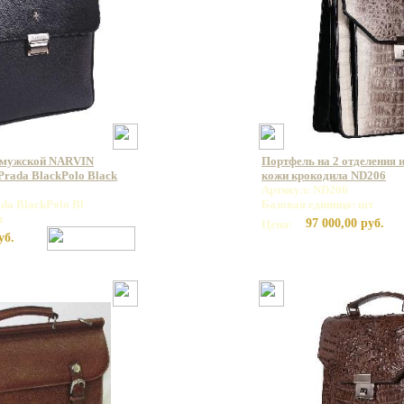
 мужской NARVIN
Портфель на 2 отделения 
rada BlackPolo Black
кожи крокодила ND206
Артикул: ND206
da BlackPolo Bl
Базовая единица: шт
т
97 000,00 руб.
Цена:
уб.