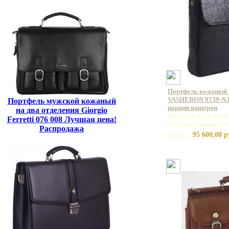
Портфель кожаный
VASHERON 9739-N.P
Портфель мужской кожаный
нарвин вашерон
на два отделения Giorgio
Артикул: 9739 N.Pra
Ferretti 076 008 Лучшая цена!
Базовая единица: ш
Распродажа
95 600,00 р
Цена: