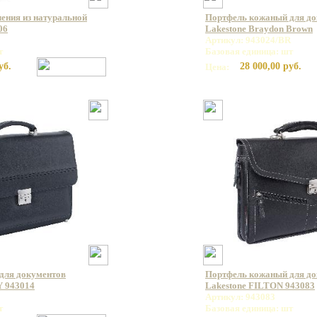
ления из натуральной
Портфель кожаный для д
06
Lakestone Braydon Brown
Артикул: 943024/BR
т
Базовая единица: шт
уб.
28 000,00 руб.
Цена:
для документов
Портфель кожаный для д
 943014
Lakestone FILTON 943083
Артикул: 943083
т
Базовая единица: шт