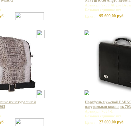
 943073
NarVin 9756 Aligro Brown
Артикул: 9756 Aligro Bro
т
Базовая единица: шт
уб.
95 600,00 руб.
Цена:
ление из натуральной
Портфель мужской EMINS
205
натуральная кожа арт. 703
Артикул: 7034-1
т
Базовая единица: шт
уб.
27 000,00 руб.
Цена: