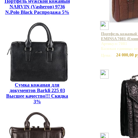
Портфель мужской кожаный
NARVIN (Vasheron) 9736
N.Polo Black Распродажа 5%
Портфель кожаный 
EMINSA 7081 (Емин
Артикул: 7081
Базовая единица: ш
24 000,00 р
Цена:
Сумка кожаная для
документов Barkli 225 03
Высшее качество!!! Скидка
3%