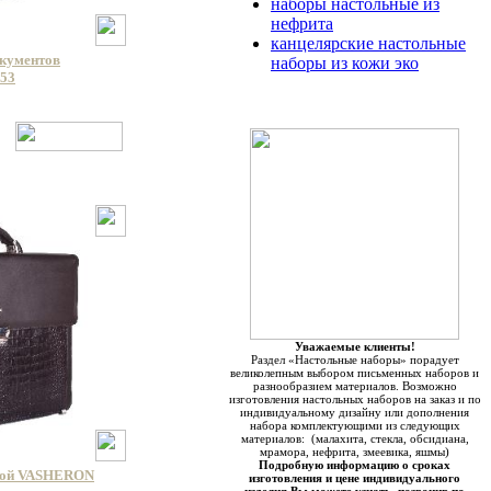
наборы настольные из
нефрита
канцелярские настольные
окументов
наборы из кожи эко
053
Уважаемые клиенты!
Раздел «Настольные наборы» порадует
великолепным выбором письменных наборов и
разнообразием материалов. Возможно
изготовления настольных наборов на заказ и по
индивидуальному дизайну или дополнения
набора комплектующими из следующих
материалов: (малахита, стекла, обсидиана,
мрамора, нефрита, змеевика, яшмы)
Подробную информацию о сроках
кой VASHERON
изготовления и цене индивидуального