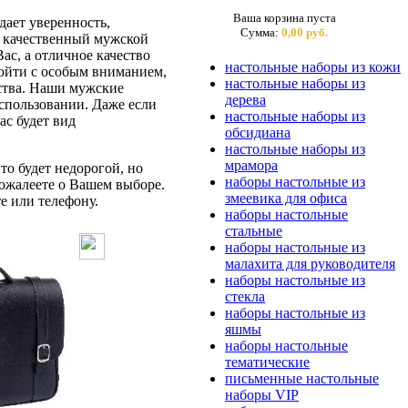
Ваша корзина пуста
ает уверенность,
Сумма:
0,00 руб.
ас качественный мужской
ас, а отличное качество
настольные наборы из кожи
дойти с особым вниманием,
настольные наборы из
бства. Наши мужские
дерева
спользовании. Даже если
настольные наборы из
ас будет вид
обсидиана
настольные наборы из
мрамора
то будет недорогой, но
наборы настольные из
ожалеете о Вашем выборе.
змеевика для офиса
е или телефону.
наборы настольные
стальные
наборы настольные из
малахита для руководителя
наборы настольные из
стекла
наборы настольные из
яшмы
наборы настольные
тематические
письменные настольные
наборы VIP