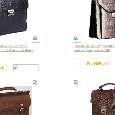
 мужской NARVIN
Портфель на 2 отделения 
rada BlackPolo Black
кожи крокодила ND206
Артикул: ND206
da BlackPolo Bl
Базовая единица: шт
т
97 000,00 руб.
Цена:
уб.