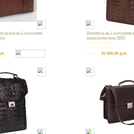
мужской на 2 отделения
Портфель на 2 отделения 
са)
кожи крокодила ND07
Артикул: ND07
т
Базовая единица: шт
уб.
92 000,00 руб.
Цена: