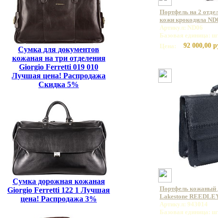
Портфель на 2 отде
кожи крокодила ND
Артикул: ND06
Базовая единица: ш
92 000,00 р
Цена:
Сумка для документов
кожаная на три отделения
Giorgio Ferretti 019 010
Лучшая цена! Распродажа
Скидка 5%
Сумка дорожная кожаная
Портфель кожаный 
Giorgio Ferretti 122 1 Лучшая
Lakestone REEDLEY
цена! Распродажа 3%
Артикул: 943014
Базовая единица: ш