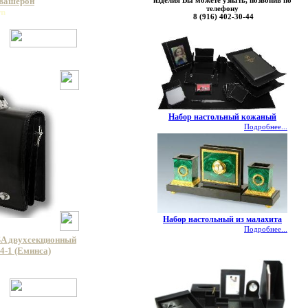
изделия Вы можете узнать, позвонив по
 вашерон
телефону
wn
8 (916) 402-30-44
Набор настольный кожаный
Подробнее...
Набор настольный из малахита
Подробнее...
A двухсекционный
4-1 (Еминса)