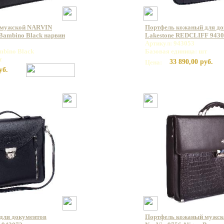
 мужской NARVIN
Портфель кожаный для д
ambino Black нарвин
Lakestone REDCLIFF 943
Артикул: 943053
mbino Black
Базовая единица: шт
т
33 890,00 руб.
Цена:
уб.
для документов
Портфель кожаный мужс