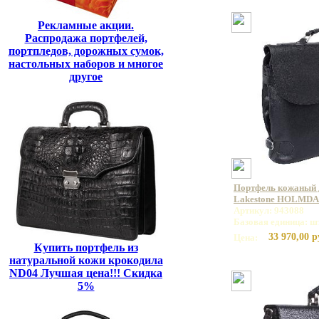
Рекламные акции.
Распродажа портфелей,
портпледов, дорожных сумок,
настольных наборов и многое
другое
Портфель кожаный 
Lakestone HOLMDA
Артикул: 943088
Базовая единица: ш
33 970,00 р
Цена:
Купить портфель из
натуральной кожи крокодила
ND04 Лучшая цена!!! Скидка
5%