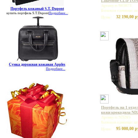
Lakestone CLIFTON
Артикул: 943073
Портфель кожаный S.T. Dupont
Базовая единица: ш
купить портфель S.T.Dupont
Подробнее...
32 190,00 р
Цена:
Сумка дорожная кожаная Apples
Подробнее...
Портфель на 1 отде
кожи крокодила ND
Артикул: ND205
Базовая единица: ш
95 000,00 р
Цена: