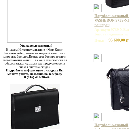
Портфель кожаный
VASHERON 9739-N.B
вашерон
Артикул: 9739 N.Ba
Базовая единица: ш
95 600,00 р
Цена:
Уважаемые клиенты!
В нашем Интернет магазине «Мир Кожи»
Богатый выбор кожаных изделий известных
мировых брендов.Всегда для Вас проводятся
всевозможные акции. Так же в зависимости от
объема заказа, суммы и т.д. предусмотрена
гибкая система скидок.
Подробную информацию о скидках Вы
можете узнать, позвонив по телефону
8 (916) 402-30-44
Портфель кожаный 