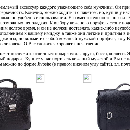
млемый аксессуар каждого уважающего себя мужчины. Он прид
серьезность. Конечно, можно ходить и с пакетом, но, купив у н
олько он удобен в использовании. Его вместительность поразит В
о возможных неполадках. К выбору кожаного портфеля стоит по
 ним долгое время, и он не должен доставлять какие-либо неудо
ополнением к вашему имиджу, а также они легкие и приятны в и
джинсы, но возьмете с собой кожаный мужской портфель, то у В
го человека. О Вас сложится хорошее впечатление.
жет послужить отличным подарком для друга, босса, коллеги. Э
ый подарок. Купите у нас портфель кожаный мужской и Вы не п
можно по форме Jivosite (в правом нижнем углу сайта), эл. почт