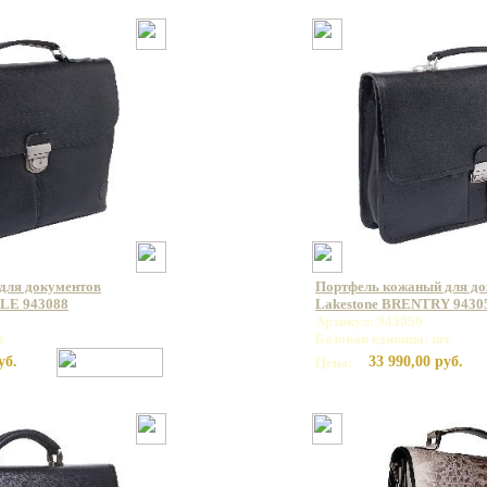
для документов
Портфель кожаный для д
LE 943088
Lakestone BRENTRY 9430
Артикул: 943059
т
Базовая единица: шт
уб.
33 990,00 руб.
Цена: