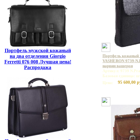
Портфель мужской кожаный
на два отделения Giorgio
Портфель кожаный
VASHERON 9739-N.P
Ferretti 076 008 Лучшая цена!
нарвин вашерон
Распродажа
Артикул: 9739 N.Pra
Базовая единица: ш
95 600,00 р
Цена: