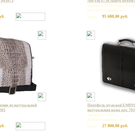
 943073
NarVin 9756 Aligro Brown
Артикул: 9756 Aligro Bro
т
Базовая единица: шт
уб.
95 600,00 руб.
Цена:
ление из натуральной
Портфель мужской EMINS
205
натуральная кожа арт. 703
Артикул: 7034-1
т
Базовая единица: шт
уб.
27 000,00 руб.
Цена: