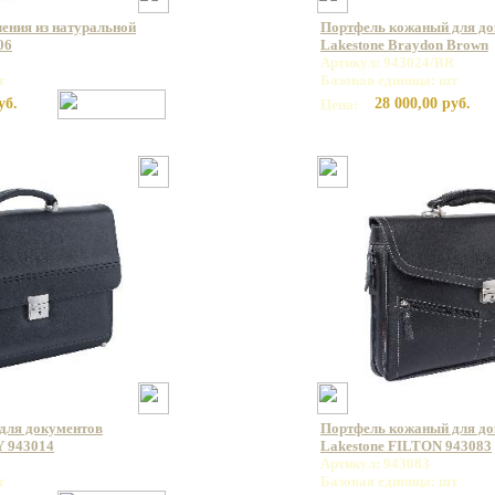
ления из натуральной
Портфель кожаный для д
06
Lakestone Braydon Brown
Артикул: 943024/BR
т
Базовая единица: шт
уб.
28 000,00 руб.
Цена:
для документов
Портфель кожаный для д
 943014
Lakestone FILTON 943083
Артикул: 943083
т
Базовая единица: шт