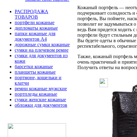
Кожаный портфель — неотъе
РАСПРОДАЖА
подчеркивает солидность и 
ТОВАРОВ
портфель, Вы поймете, наск
портфели кожаные
позволит не задумываться 
дипломаты кожаные
ведь Вам придется ходить с
папки кожаные для
портфели будут стильным д
документов А4
Вы будете одеты в обычные 
дорожные сумки кожаные
респектабельного, серьезно
сумки на плечевом ремне
сумки для документов из
Также, кожаный портфель мо
кожи
очень практичный и приятн
барсетки кожаные
Получить ответы на вопросы 
планшеты кожаные
портмоне, кошельки и
клатчи
ремни кожаные мужские
портпледы кожаные
сумки женские кожаные
обложки для документов