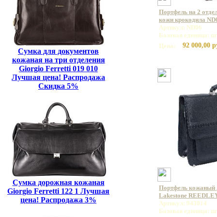
Портфель на 2 отде
кожи крокодила ND
Артикул: ND06
Базовая единица: ш
92 000,00 р
Цена:
Сумка для документов
кожаная на три отделения
Giorgio Ferretti 019 010
Лучшая цена! Распродажа
Скидка 5%
Сумка дорожная кожаная
Портфель кожаный 
Giorgio Ferretti 122 1 Лучшая
Lakestone REEDLEY
цена! Распродажа 3%
Артикул: 943014
Базовая единица: ш