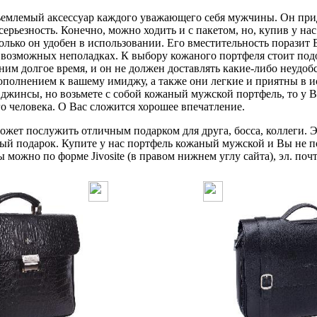
млемый аксессуар каждого уважающего себя мужчины. Он прид
серьезность. Конечно, можно ходить и с пакетом, но, купив у н
олько он удобен в использовании. Его вместительность поразит В
о возможных неполадках. К выбору кожаного портфеля стоит по
 ним долгое время, и он не должен доставлять какие-либо неудо
ополнением к вашему имиджу, а также они легкие и приятны в и
джинсы, но возьмете с собой кожаный мужской портфель, то у В
го человека. О Вас сложится хорошее впечатление.
жет послужить отличным подарком для друга, босса, коллеги. Э
ый подарок. Купите у нас портфель кожаный мужской и Вы не п
можно по форме Jivosite (в правом нижнем углу сайта), эл. почт