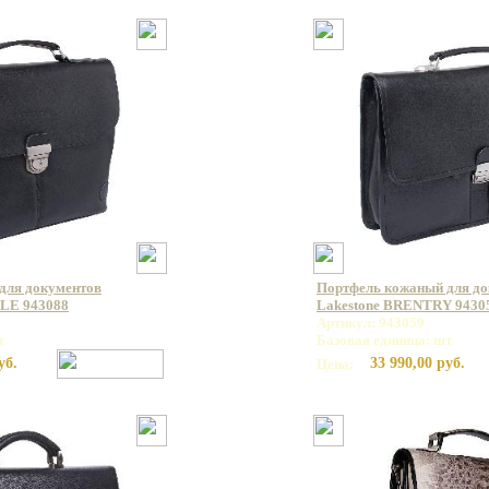
для документов
Портфель кожаный для д
LE 943088
Lakestone BRENTRY 9430
Артикул: 943059
т
Базовая единица: шт
уб.
33 990,00 руб.
Цена: