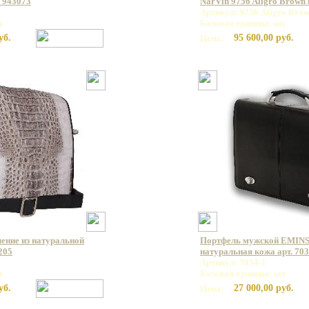
 943073
NarVin 9756 Aligro Brown
Артикул: 9756 Aligro Bro
т
Базовая единица: шт
уб.
95 600,00 руб.
Цена:
ление из натуральной
Портфель мужской EMINS
205
натуральная кожа арт. 703
Артикул: 7034-1
т
Базовая единица: шт
уб.
27 000,00 руб.
Цена: