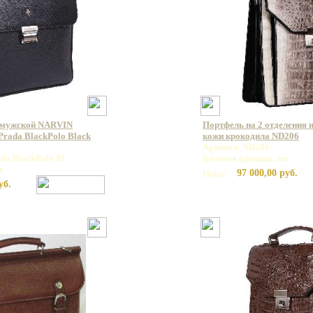
 мужской NARVIN
Портфель на 2 отделения 
rada BlackPolo Black
кожи крокодила ND206
Артикул: ND206
da BlackPolo Bl
Базовая единица: шт
т
97 000,00 руб.
Цена:
уб.