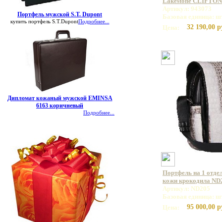
Lakestone CLIFTON
Артикул: 943073
Портфель мужской S.T. Dupont
Базовая единица: ш
купить портфель S.T.Dupont
Подробнее...
32 190,00 р
Цена:
Дипломат кожаный мужской EMINSA
6163 коричневый
Подробнее...
Портфель на 1 отде
кожи крокодила ND
Артикул: ND205
Базовая единица: ш
95 000,00 р
Цена: