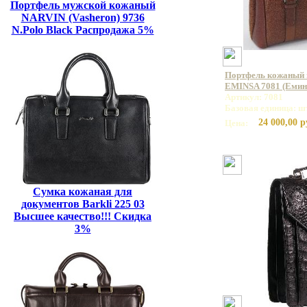
Портфель мужской кожаный
NARVIN (Vasheron) 9736
N.Polo Black Распродажа 5%
Портфель кожаный 
EMINSA 7081 (Емин
Артикул: 7081
Базовая единица: ш
24 000,00 р
Цена:
Сумка кожаная для
документов Barkli 225 03
Высшее качество!!! Скидка
3%