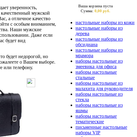
Ваша корзина пуста
ает уверенность,
Сумма:
0,00 руб.
ас качественный мужской
ас, а отличное качество
настольные наборы из кожи
дойти с особым вниманием,
настольные наборы из
бства. Наши мужские
дерева
спользовании. Даже если
настольные наборы из
ас будет вид
обсидиана
настольные наборы из
мрамора
то будет недорогой, но
наборы настольные из
ожалеете о Вашем выборе.
змеевика для офиса
е или телефону.
наборы настольные
стальные
наборы настольные из
малахита для руководителя
наборы настольные из
стекла
наборы настольные из
яшмы
наборы настольные
тематические
письменные настольные
наборы VIP