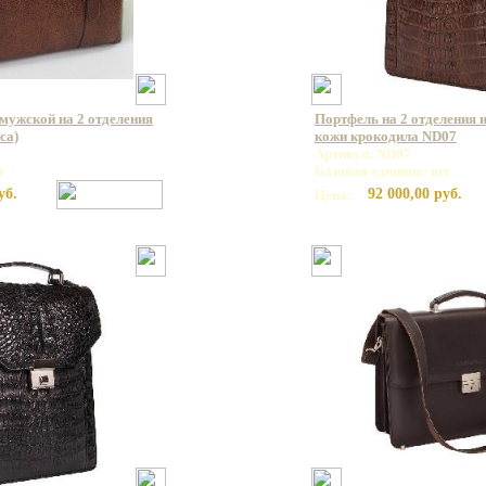
мужской на 2 отделения
Портфель на 2 отделения 
са)
кожи крокодила ND07
Артикул: ND07
т
Базовая единица: шт
уб.
92 000,00 руб.
Цена: