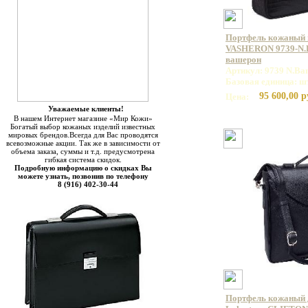
Портфель кожаный
VASHERON 9739-N.B
вашерон
Артикул: 9739 N.Ba
Базовая единица: ш
95 600,00 р
Цена:
Уважаемые клиенты!
В нашем Интернет магазине «Мир Кожи»
Богатый выбор кожаных изделий известных
мировых брендов.Всегда для Вас проводятся
всевозможные акции. Так же в зависимости от
объема заказа, суммы и т.д. предусмотрена
гибкая система скидок.
Подробную информацию о скидках Вы
можете узнать, позвонив по телефону
8 (916) 402-30-44
Портфель кожаный 