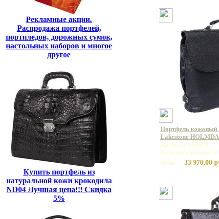
Рекламные акции.
Распродажа портфелей,
портпледов, дорожных сумок,
настольных наборов и многое
другое
Портфель кожаный 
Lakestone HOLMDA
Артикул: 943088
Базовая единица: ш
33 970,00 р
Цена:
Купить портфель из
натуральной кожи крокодила
ND04 Лучшая цена!!! Скидка
5%