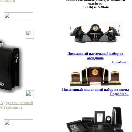
изделия Вы можете узнать, позвонив по
 вашерон
телефону
wn
8 (916) 402-30-44
Письменный настольный набор из
обсидиана
Подробнее...
Письменный настольный набор из яшмы
Подробнее...
A двухсекционный
4-1 (Еминса)