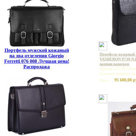
Портфель мужской кожаный
Портфель кожаный
на два отделения Giorgio
VASHERON 9739-N.P
Ferretti 076 008 Лучшая цена!
нарвин вашерон
Распродажа
Артикул: 9739 N.Pra
Базовая единица: ш
95 600,00 р
Цена: