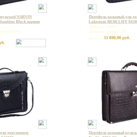
 мужской NARVIN
Портфель кожаный для д
ambino Black нарвин
Lakestone REDCLIFF 943
Артикул: 943053
mbino Black
Базовая единица: шт
т
33 890,00 руб.
Цена:
уб.
для документов
Портфель кожаный мужс