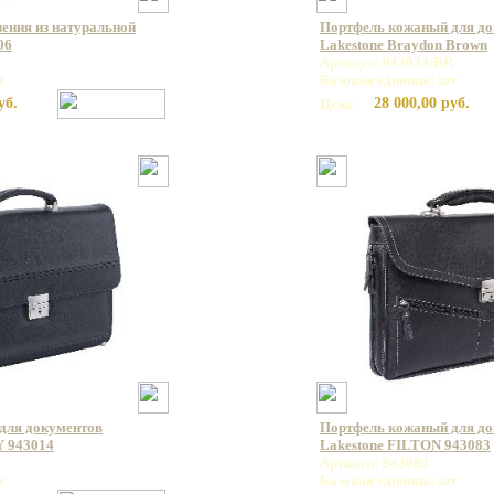
ления из натуральной
Портфель кожаный для д
06
Lakestone Braydon Brown
Артикул: 943024/BR
т
Базовая единица: шт
уб.
28 000,00 руб.
Цена:
для документов
Портфель кожаный для д
 943014
Lakestone FILTON 943083
Артикул: 943083
т
Базовая единица: шт