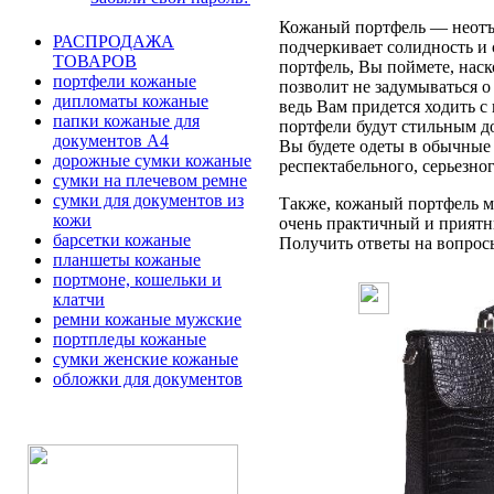
Кожаный портфель — неотъе
РАСПРОДАЖА
подчеркивает солидность и 
ТОВАРОВ
портфель, Вы поймете, наск
портфели кожаные
позволит не задумываться 
дипломаты кожаные
ведь Вам придется ходить с
папки кожаные для
портфели будут стильным д
документов А4
Вы будете одеты в обычные 
дорожные сумки кожаные
респектабельного, серьезно
сумки на плечевом ремне
сумки для документов из
Также, кожаный портфель мо
кожи
очень практичный и приятн
барсетки кожаные
Получить ответы на вопросы 
планшеты кожаные
портмоне, кошельки и
клатчи
ремни кожаные мужские
портпледы кожаные
сумки женские кожаные
обложки для документов