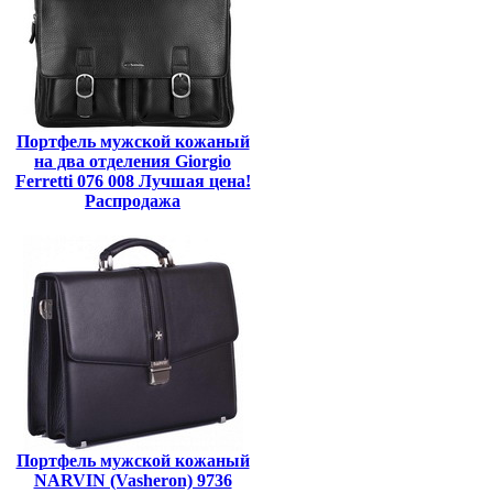
Портфель мужской кожаный
на два отделения Giorgio
Ferretti 076 008 Лучшая цена!
Распродажа
Портфель мужской кожаный
NARVIN (Vasheron) 9736