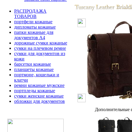
РАСПРОДАЖА
ТОВАРОВ
портфели кожаные
дипломаты кожаные
папки кожаные для
документов А4
дорожные сумки кожаные
сумки на плечевом ремне
сумки для документов из
кожи
барсетки кожаные
планшеты кожаные
портмоне, кошельки и
клатчи
ремни кожаные мужские
портпледы кожаные
сумки женские кожаные
обложки для документов
Дополнительные ф