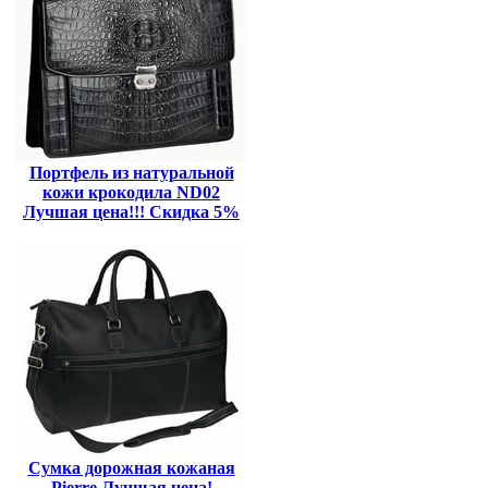
Портфель из натуральной
кожи крокодила ND02
Лучшая цена!!! Скидка 5%
Сумка дорожная кожаная
Pierre Лучщая цена!