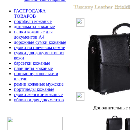
РАСПРОДАЖА
ТОВАРОВ
портфели кожаные
дипломаты кожаные
папки кожаные для
документов А4
дорожные сумки кожаные
сумки на плечевом ремне
сумки для документов из
кожи
барсетки кожаные
планшеты кожаные
портмоне, кошельки и
клатчи
ремни кожаные мужские
портпледы кожаные
сумки женские кожаные
обложки для документов
Дополнительные ф