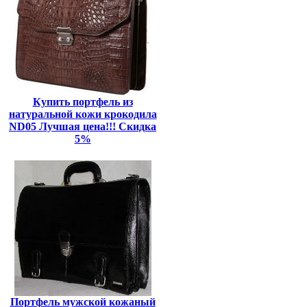
Купить портфель из
натуральной кожи крокодила
ND05 Лучшая цена!!! Скидка
5%
Портфель мужской кожаный