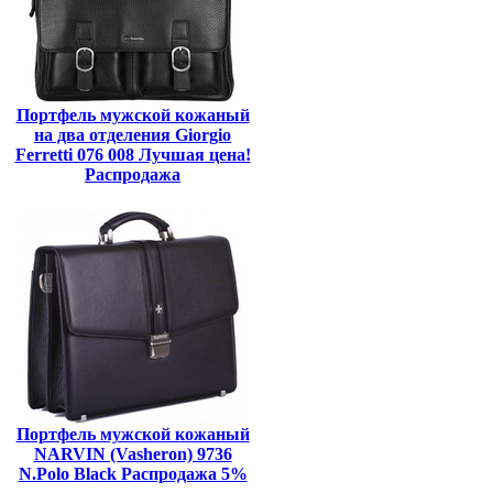
Портфель мужской кожаный
на два отделения Giorgio
Ferretti 076 008 Лучшая цена!
Распродажа
Портфель мужской кожаный
NARVIN (Vasheron) 9736
N.Polo Black Распродажа 5%