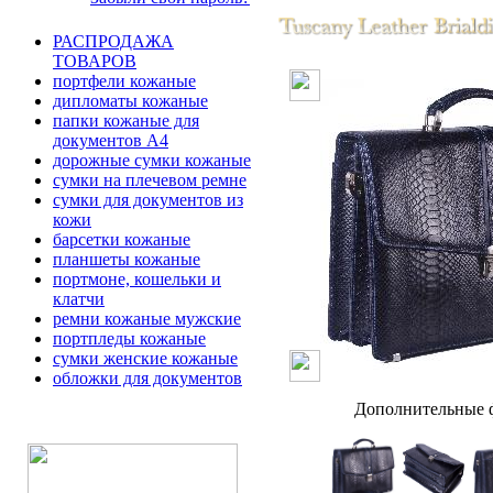
РАСПРОДАЖА
ТОВАРОВ
портфели кожаные
дипломаты кожаные
папки кожаные для
документов А4
дорожные сумки кожаные
сумки на плечевом ремне
сумки для документов из
кожи
барсетки кожаные
планшеты кожаные
портмоне, кошельки и
клатчи
ремни кожаные мужские
портпледы кожаные
сумки женские кожаные
обложки для документов
Дополнительные ф