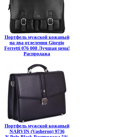
Портфель мужской кожаный
на два отделения Giorgio
Ferretti 076 008 Лучшая цена!
Распродажа
Портфель мужской кожаный
NARVIN (Vasheron) 9736
N.Polo Black Распродажа 5%