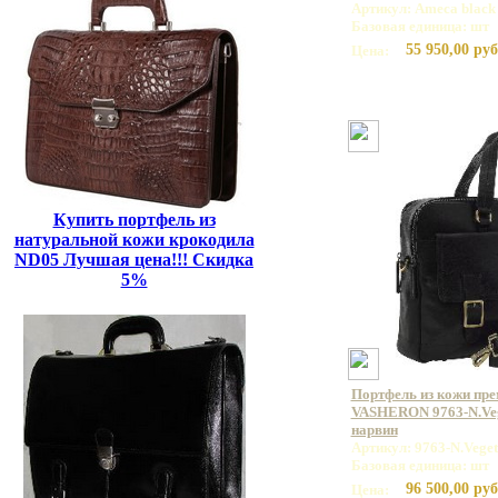
Артикул: Ameca black
Базовая единица: шт
55 950,00 руб
Цена:
Купить портфель из
натуральной кожи крокодила
ND05 Лучшая цена!!! Скидка
5%
Портфель из кожи пр
VASHERON 9763-N.Veg
нарвин
Артикул: 9763-N.Veget
Базовая единица: шт
96 500,00 руб
Цена: