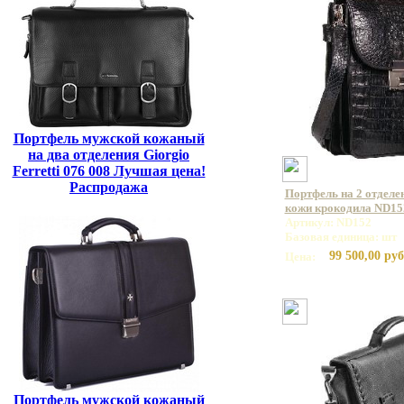
Портфель мужской кожаный
на два отделения Giorgio
Ferretti 076 008 Лучшая цена!
Распродажа
Портфель на 2 отделе
кожи крокодила ND15
Артикул: ND152
Базовая единица: шт
99 500,00 руб
Цена:
Портфель мужской кожаный