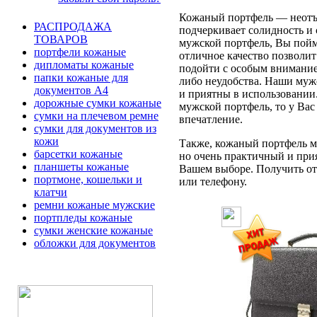
Кожаный портфель — неотъе
РАСПРОДАЖА
подчеркивает солидность и 
ТОВАРОВ
мужской портфель, Вы пойме
портфели кожаные
отличное качество позволит
дипломаты кожаные
подойти с особым вниманием
папки кожаные для
либо неудобства. Наши муж
документов А4
и приятны в использовании
дорожные сумки кожаные
мужской портфель, то у Вас
сумки на плечевом ремне
впечатление.
сумки для документов из
кожи
Также, кожаный портфель мо
барсетки кожаные
но очень практичный и при
планшеты кожаные
Вашем выборе. Получить отв
портмоне, кошельки и
или телефону.
клатчи
ремни кожаные мужские
портпледы кожаные
сумки женские кожаные
обложки для документов