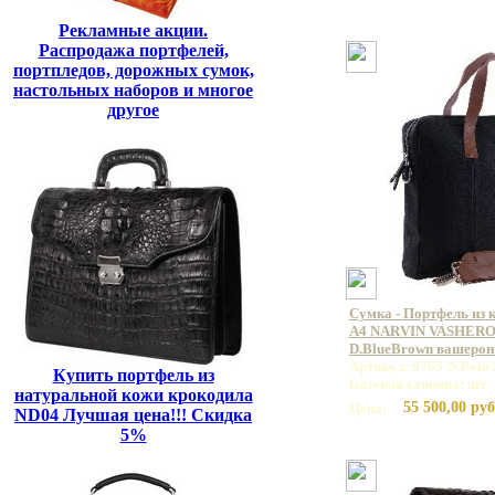
Рекламные акции.
Распродажа портфелей,
портпледов, дорожных сумок,
настольных наборов и многое
другое
Сумка - Портфель из 
А4 NARVIN VASHERON
D.BlueBrown вашерон
Артикул: 9765-N.Polo
Купить портфель из
Базовая единица: шт
натуральной кожи крокодила
55 500,00 руб
Цена:
ND04 Лучшая цена!!! Скидка
5%