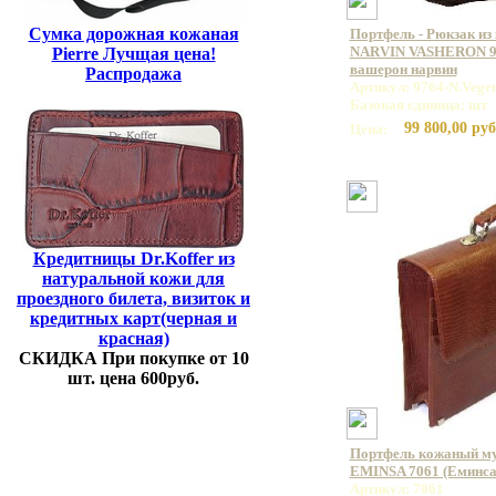
Сумка дорожная кожаная
Портфель - Рюкзак из
NARVIN VASHERON 99
Pierre Лучщая цена!
вашерон нарвин
Распродажа
Артикул: 9764-N.Vege
Базовая единица: шт
99 800,00 руб
Цена:
Кредитницы Dr.Koffer из
натуральной кожи для
проездного билета, визиток и
кредитных карт(черная и
красная)
СКИДКА При покупке от 10
шт. цена 600руб.
Портфель кожаный му
EMINSA 7061 (Еминса
Артикул: 7061