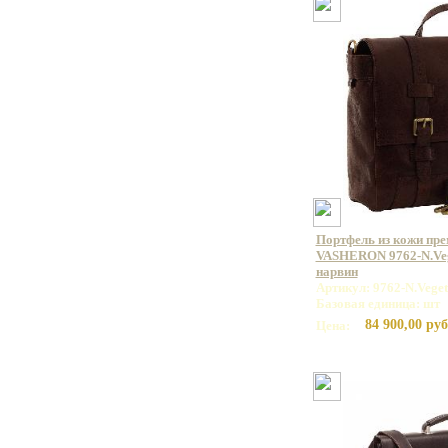
Портфель из кожи пр
VASHERON 9762-N.Veg
нарвин
Артикул: 9762-N.Vege
Базовая единица: шт
84 900,00 руб
Цена: