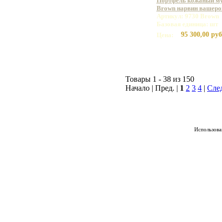
Портфель кожаный му
Brown нарвин вашеро
Артикул: 9730 Brown
Базовая единица: шт
95 300,00 руб
Цена:
Товары 1 - 38 из 150
Начало | Пред. |
1
2
3
4
|
Сле
Использован