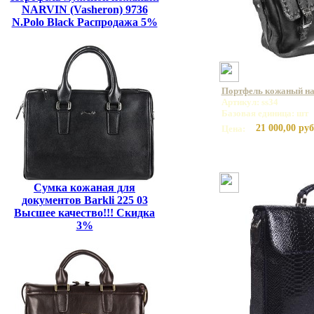
NARVIN (Vasheron) 9736
N.Polo Black Распродажа 5%
Портфель кожаный на 
Артикул: ss34
Базовая единица: шт
21 000,00 руб
Цена:
Сумка кожаная для
документов Barkli 225 03
Высшее качество!!! Скидка
3%