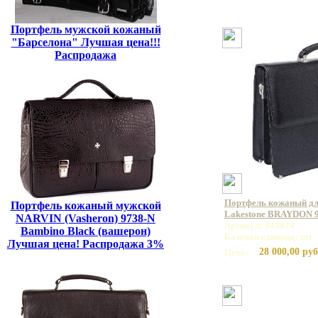
Портфель мужской кожаный
"Барселона" Лучшая цена!!!
Распродажа
Портфель кожаный дл
Портфель кожаный мужской
Lakestone BRAYDON 
NARVIN (Vasheron) 9738-N
Артикул: 943024
Bambino Black (вашерон)
Базовая единица: шт
Лучшая цена! Распродажа 3%
28 000,00 руб
Цена: