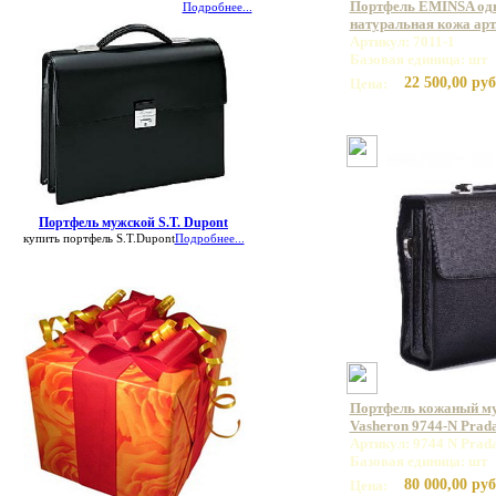
Портфель EMINSA од
Подробнее...
натуральная кожа арт.
Артикул: 7011-1
Базовая единица: шт
22 500,00 руб
Цена:
Портфель мужской S.T. Dupont
купить портфель S.T.Dupont
Подробнее...
Портфель кожаный м
Vasheron 9744-N Prad
Артикул: 9744 N Prad
Базовая единица: шт
80 000,00 руб
Цена: