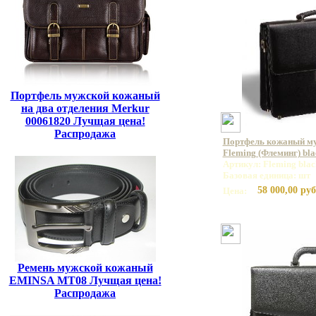
Портфель мужской кожаный
на два отделения Merkur
00061820 Лучщая цена!
Распродажа
Портфель кожаный м
Fleming (Флеминг) bla
Артикул: Fleming blac
Базовая единица: шт
58 000,00 руб
Цена:
Ремень мужской кожаный
EMINSA MT08 Лучщая цена!
Распродажа