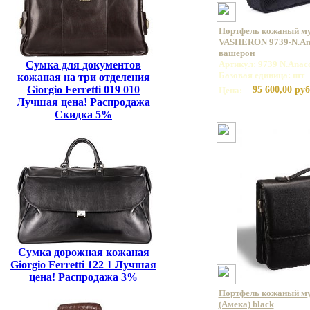
Портфель кожаный м
VASHERON 9739-N.Ana
вашерон
Сумка для документов
Артикул: 9739 N.Anac
Базовая единица: шт
кожаная на три отделения
Giorgio Ferretti 019 010
95 600,00 руб
Цена:
Лучшая цена! Распродажа
Скидка 5%
Сумка дорожная кожаная
Giorgio Ferretti 122 1 Лучшая
цена! Распродажа 3%
Портфель кожаный м
(Амека) black