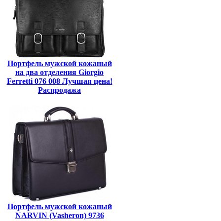
Портфель мужской кожаный
на два отделения Giorgio
Ferretti 076 008 Лучшая цена!
Распродажа
Портфель мужской кожаный
NARVIN (Vasheron) 9736