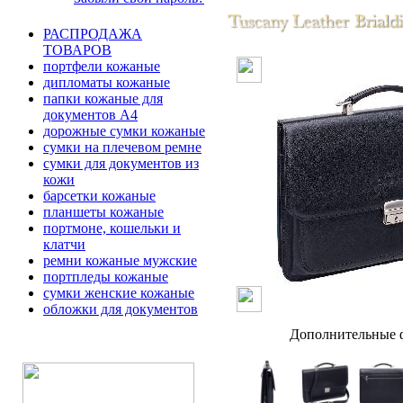
РАСПРОДАЖА
ТОВАРОВ
портфели кожаные
дипломаты кожаные
папки кожаные для
документов А4
дорожные сумки кожаные
сумки на плечевом ремне
сумки для документов из
кожи
барсетки кожаные
планшеты кожаные
портмоне, кошельки и
клатчи
ремни кожаные мужские
портпледы кожаные
сумки женские кожаные
обложки для документов
Дополнительные ф