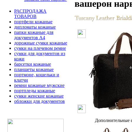
вашерон нар
РАСПРОДАЖА
ТОВАРОВ
портфели кожаные
дипломаты кожаные
папки кожаные для
документов А4
дорожные сумки кожаные
сумки на плечевом ремне
сумки для документов из
кожи
барсетки кожаные
планшеты кожаные
портмоне, кошельки и
клатчи
ремни кожаные мужские
портпледы кожаные
сумки женские кожаные
обложки для документов
Дополнительные ф