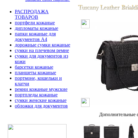
РАСПРОДАЖА
ТОВАРОВ
портфели кожаные
дипломаты кожаные
папки кожаные для
документов А4
дорожные сумки кожаные
сумки на плечевом ремне
сумки для документов из
кожи
барсетки кожаные
планшеты кожаные
портмоне, кошельки и
клатчи
ремни кожаные мужские
портпледы кожаные
сумки женские кожаные
обложки для документов
Дополнительные ф