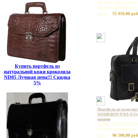
Артикул: Ameca black
Базовая единица: шт
55 950,00 руб
Цена:
Купить портфель из
натуральной кожи крокодила
ND05 Лучшая цена!!! Скидка
5%
Портфель из кожи пр
VASHERON 9763-N.Veg
нарвин
Артикул: 9763-N.Veget
Базовая единица: шт
96 500,00 руб
Цена: