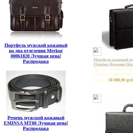
Портфель мужской кожаный
на два отделения Merkur
00061820 Лучщая цена!
Портфель кожаный м
Распродажа
Fleming (Флеминг) bla
Артикул: Fleming blac
Базовая единица: шт
58 000,00 руб
Цена:
Ремень мужской кожаный
EMINSA MT08 Лучщая цена!
Распродажа