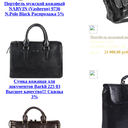
Портфель мужской кожаный
NARVIN (Vasheron) 9736
N.Polo Black Распродажа 5%
Портфель кожаный на 
Артикул: ss34
Базовая единица: шт
21 000,00 руб
Цена:
Сумка кожаная для
документов Barkli 225 03
Высшее качество!!! Скидка
3%