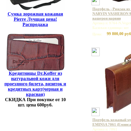
Портфель - Рюкзак из
Сумка дорожная кожаная
NARVIN VASHERON 99
вашерон нарвин
Pierre Лучщая цена!
Артикул: 9764-N.Vege
Распродажа
Базовая единица: шт
99 800,00 руб
Цена:
Кредитницы Dr.Koffer из
натуральной кожи для
проездного билета, визиток и
кредитных карт(черная и
красная)
СКИДКА При покупке от 10
шт. цена 600руб.
Портфель кожаный му
EMINSA 7061 (Еминса
Артикул: 7061