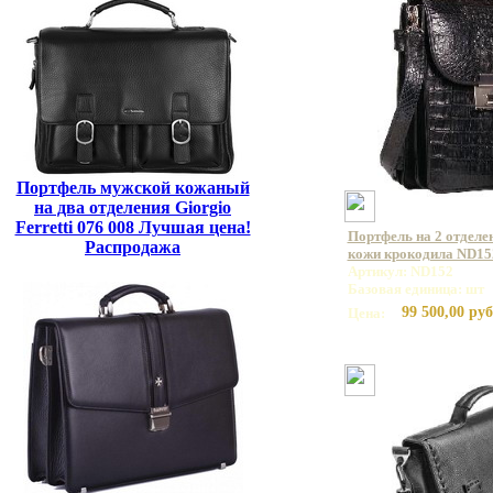
Портфель мужской кожаный
на два отделения Giorgio
Ferretti 076 008 Лучшая цена!
Портфель на 2 отделе
Распродажа
кожи крокодила ND15
Артикул: ND152
Базовая единица: шт
99 500,00 руб
Цена: