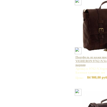
Портфель из кожи пр
VASHERON 9762-N.Veg
нарвин
Артикул: 9762-N.Vege
Базовая единица: шт
84 900,00 руб
Цена: