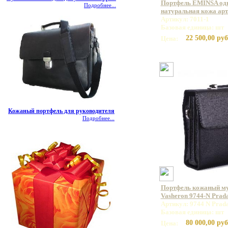
Портфель EMINSA од
Подробнее...
натуральная кожа арт.
Артикул: 7011-1
Базовая единица: шт
22 500,00 руб
Цена:
Кожаный портфель для руководителя
Подробнее...
Портфель кожаный м
Vasheron 9744-N Prad
Артикул: 9744 N Prad
Базовая единица: шт
80 000,00 руб
Цена: