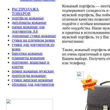
Кожаный портфель — неотъе
РАСПРОДАЖА
подчеркивает солидность и 
ТОВАРОВ
мужской портфель, Вы пойме
портфели кожаные
отличное качество позволит
дипломаты кожаные
подойти с особым вниманием
папки кожаные для
либо неудобства. Наши муж
документов А4
и приятны в использовании
дорожные сумки кожаные
мужской портфель, то у Вас
сумки на плечевом ремне
впечатление.
сумки для документов из
кожи
Также, кожаный портфель мо
барсетки кожаные
но очень практичный и при
планшеты кожаные
Вашем выборе. Получить отв
портмоне, кошельки и
или телефону.
клатчи
ремни кожаные мужские
портпледы кожаные
сумки женские кожаные
обложки для документов