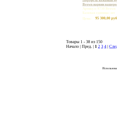
Портфель кожаный му
Brown нарвин вашеро
Артикул: 9730 Brown
Базовая единица: шт
95 300,00 руб
Цена:
Товары 1 - 38 из 150
Начало | Пред. |
1
2
3
4
|
Сле
Использован