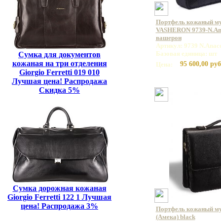
Портфель кожаный м
VASHERON 9739-N.Ana
вашерон
Артикул: 9739 N.Anac
Базовая единица: шт
Сумка для документов
кожаная на три отделения
95 600,00 руб
Цена:
Giorgio Ferretti 019 010
Лучшая цена! Распродажа
Скидка 5%
Сумка дорожная кожаная
Giorgio Ferretti 122 1 Лучшая
цена! Распродажа 3%
Портфель кожаный м
(Амека) black