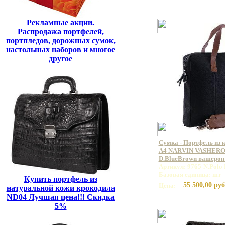
Рекламные акции.
Распродажа портфелей,
портпледов, дорожных сумок,
настольных наборов и многое
другое
Сумка - Портфель из 
А4 NARVIN VASHERON
D.BlueBrown вашерон
Артикул: 9765-N.Polo
Базовая единица: шт
Купить портфель из
55 500,00 руб
Цена:
натуральной кожи крокодила
ND04 Лучшая цена!!! Скидка
5%