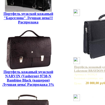
Портфель мужской кожаный
"Барселона" Лучшая цена!!!
Распродажа
Портфель кожаный дл
Lakestone BRAYDON 
Портфель кожаный мужской
Артикул: 943024
NARVIN (Vasheron) 9738-N
Базовая единица: шт
Bambino Black (вашерон)
28 000,00 руб
Цена:
Лучшая цена! Распродажа 3%