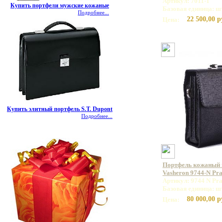
Артикул: 7011-1
Купить портфели мужские кожаные
Базовая единица: ш
Подробнее...
22 500,00 р
Цена:
Купить элитный портфель S.T. Dupont
Подробнее...
Портфель кожаный
Vasheron 9744-N Pr
Артикул: 9744 N Pr
Базовая единица: ш
80 000,00 р
Цена: