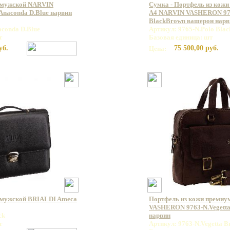
 мужской NARVIN
Сумка - Портфель из кожи
naconda D.Blue нарвин
А4 NARVIN VASHERON 976
BlackBrown вашерон нарв
aconda D.Blue
Артикул: 9765-N.Polo Bla
т
Базовая единица: шт
уб.
75 500,00 руб.
Цена:
 мужской BRIALDI Ameca
Портфель из кожи премиу
VASHERON 9763-N.Vegett
ck
нарвин
т
Артикул: 9763-N.Vegetta 