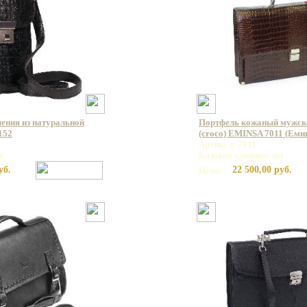
ления из натуральной
Портфель кожаный мужско
152
(croco) EMINSA 7011 (Еми
Артикул: 7011
т
Базовая единица: шт
уб.
22 500,00 руб.
Цена: