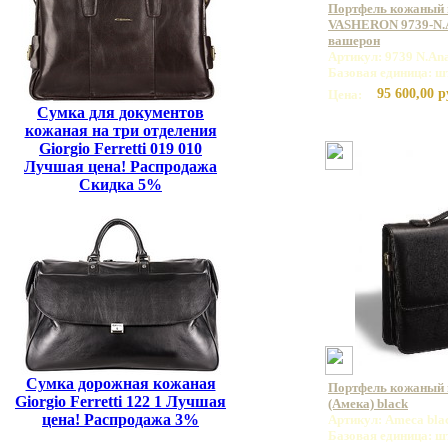
Портфель кожаный
VASHERON 9739-N.A
вашерон
Артикул: 9739 N.An
Базовая единица: ш
95 600,00 р
Цена:
Сумка для документов
кожаная на три отделения
Giorgio Ferretti 019 010
Лучшая цена! Распродажа
Скидка 5%
Сумка дорожная кожаная
Портфель кожаный
Giorgio Ferretti 122 1 Лучшая
(Амека) black
цена! Распродажа 3%
Артикул: Ameca bla
Базовая единица: ш