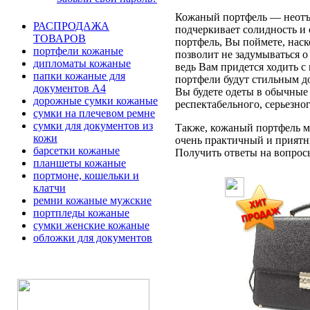
Кожаный портфель — неотъе
РАСПРОДАЖА
подчеркивает солидность и 
ТОВАРОВ
портфель, Вы поймете, наск
портфели кожаные
позволит не задумываться 
дипломаты кожаные
ведь Вам придется ходить с
папки кожаные для
портфели будут стильным д
документов А4
Вы будете одеты в обычные 
дорожные сумки кожаные
респектабельного, серьезно
сумки на плечевом ремне
сумки для документов из
Также, кожаный портфель мо
кожи
очень практичный и приятн
барсетки кожаные
Получить ответы на вопросы 
планшеты кожаные
портмоне, кошельки и
клатчи
ремни кожаные мужские
портпледы кожаные
сумки женские кожаные
обложки для документов