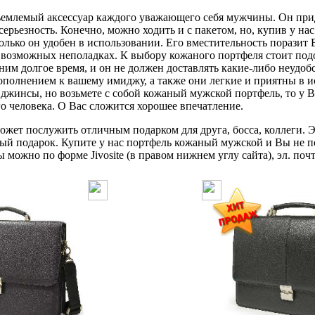
млемый аксессуар каждого уважающего себя мужчины. Он прид
серьезность. Конечно, можно ходить и с пакетом, но, купив у н
олько он удобен в использовании. Его вместительность поразит В
о возможных неполадках. К выбору кожаного портфеля стоит по
 ним долгое время, и он не должен доставлять какие-либо неудо
ополнением к вашему имиджу, а также они легкие и приятны в и
джинсы, но возьмете с собой кожаный мужской портфель, то у В
го человека. О Вас сложится хорошее впечатление.
жет послужить отличным подарком для друга, босса, коллеги. Э
ый подарок. Купите у нас портфель кожаный мужской и Вы не п
можно по форме Jivosite (в правом нижнем углу сайта), эл. почт