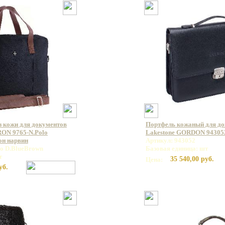
з кожи для документов
Портфель кожаный для д
ON 9765-N.Polo
Lakestone GORDON 94305
он нарвин
Артикул: 943052
lo D.BlueBrown
Базовая единица: шт
т
35 540,00 руб.
Цена:
уб.