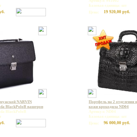
Артикул: 941002
т
Базовая единица: шт
уб.
19 920,00 руб.
Цена:
 мужской NARVIN
Портфель на 2 отделения 
ada BlackPoloB вашерон
кожи крокодила ND04
ada BlackPoloB
Артикул: ND04
т
Базовая единица: шт
уб.
96 000,00 руб.
Цена: