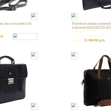
а два отделения ss34
Портфель-папка кожаный 
Lakestone BOVERTON 94
т
Артикул: 943076
Базовая единица: шт
уб.
35 000,00 руб.
Цена: