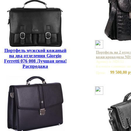
Портфель мужской кожаный
Портфель на 2 отде
на два отделения Giorgio
кожи крокодила ND
Ferretti 076 008 Лучшая цена!
Артикул: ND152
Распродажа
Базовая единица: ш
99 500,00 р
Цена: