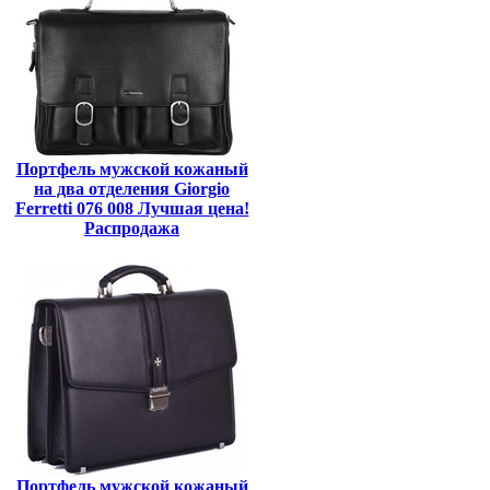
Портфель мужской кожаный
на два отделения Giorgio
Ferretti 076 008 Лучшая цена!
Распродажа
Портфель мужской кожаный