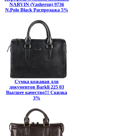
NARVIN (Vasheron) 9736
N.Polo Black Распродажа 5%
Сумка кожаная для
документов Barkli 225 03
Высшее качество!!! Скидка
3%