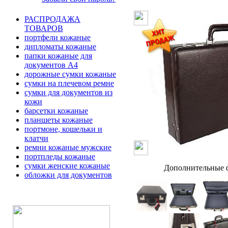
РАСПРОДАЖА
ТОВАРОВ
портфели кожаные
дипломаты кожаные
папки кожаные для
документов А4
дорожные сумки кожаные
сумки на плечевом ремне
сумки для документов из
кожи
барсетки кожаные
планшеты кожаные
портмоне, кошельки и
клатчи
ремни кожаные мужские
портпледы кожаные
сумки женские кожаные
Дополнительные ф
обложки для документов