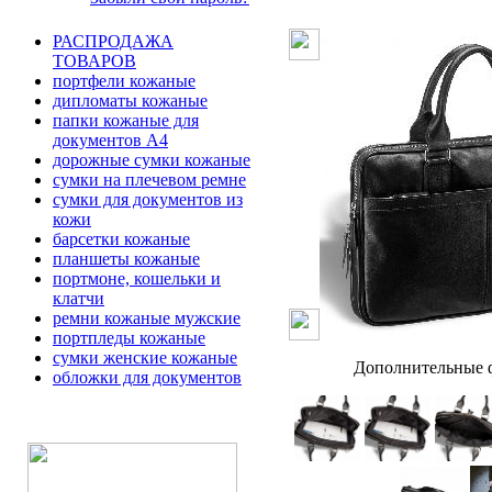
РАСПРОДАЖА
ТОВАРОВ
портфели кожаные
дипломаты кожаные
папки кожаные для
документов А4
дорожные сумки кожаные
сумки на плечевом ремне
сумки для документов из
кожи
барсетки кожаные
планшеты кожаные
портмоне, кошельки и
клатчи
ремни кожаные мужские
портпледы кожаные
сумки женские кожаные
Дополнительные ф
обложки для документов