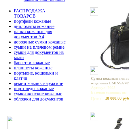
РАСПРОДАЖА
ТОВАРОВ
портфели кожаные
дипломаты кожаные
папки кожаные для
документов А4
дорожные сумки кожаные
сумки на плечевом ремне
сумки для документов из
кожи
барсетки кожаные
планшеты кожаные
портмоне, кошельки и
клатчи
Сумка кожаная для до
ремни кожаные мужские
отделения EMINSA 70
Артикул: 7095
портпледы кожаные
Базовая единица: шт
сумки женские кожаные
18 000,00 руб
обложки для документов
Цена: