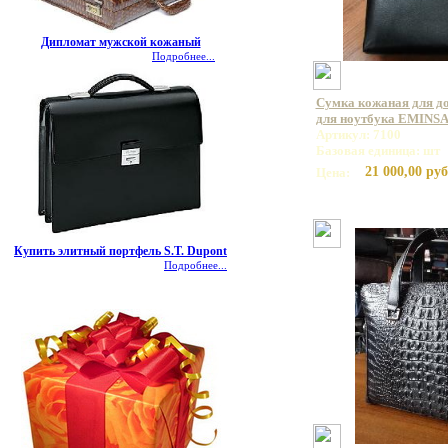
Дипломат мужской кожаный
Подробнее...
Сумка кожаная для до
для ноутбука EMINSA
Артикул: 7100
Базовая единица: шт
21 000,00 руб
Цена:
Купить элитный портфель S.T. Dupont
Подробнее...