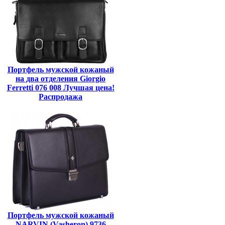
Портфель мужской кожаный
на два отделения Giorgio
Ferretti 076 008 Лучшая цена!
Распродажа
Портфель мужской кожаный
NARVIN (Vasheron) 9736