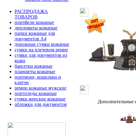
РАСПРОДАЖА
ТОВАРОВ
портфели кожаные
дипломаты кожаные
папки кожаные для
документов А4
дорожные сумки кожаные
сумки на плечевом ремне
сумки для документов из
кожи
барсетки кожаные
планшеты кожаные
портмоне, кошельки и
клатчи
ремни кожаные мужские
портпледы кожаные
сумки женские кожаные
Дополнительные ф
обложки для документов