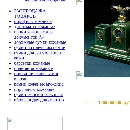
РАСПРОДАЖА
ТОВАРОВ
портфели кожаные
дипломаты кожаные
папки кожаные для
документов А4
дорожные сумки кожаные
сумки на плечевом ремне
сумки для документов из
кожи
барсетки кожаные
планшеты кожаные
портмоне, кошельки и
клатчи
ремни кожаные мужские
портпледы кожаные
сумки женские кожаные
обложки для документов
1 800 000,00 ру
Цена: