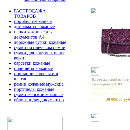
РАСПРОДАЖА
ТОВАРОВ
портфели кожаные
дипломаты кожаные
папки кожаные для
документов А4
дорожные сумки кожаные
сумки на плечевом ремне
сумки для документов из
кожи
барсетки кожаные
планшеты кожаные
портмоне, кошельки и
клатчи
Клатч женский из нат
ремни кожаные мужские
крокодила ND183
Артикул: ND183
портпледы кожаные
Базовая единица: шт
сумки женские кожаные
38 000,00 руб
обложки для документов
Цена: