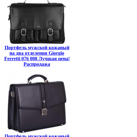
Портфель мужской кожаный
на два отделения Giorgio
Ferretti 076 008 Лучшая цена!
Распродажа
Портфель мужской кожаный