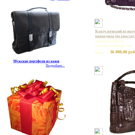
Клатч женский из нат
крокодила (из хвоста)
Артикул: ND211
Базовая единица: шт
36 000,00 руб
Цена:
Мужские портфели из кожи
Подробнее...