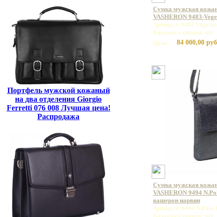
Сумка мужская кожан
VASHERON 9483-Veget
Артикул: 9483 Vegetta
Базовая единица: шт
84 000,00 руб
Цена:
Портфель мужской кожаный
на два отделения Giorgio
Ferretti 076 008 Лучшая цена!
Распродажа
Сумка мужская кожан
VASHERON 9494 N.Polo
вашерон нарвин
Артикул: 9494 N.Polo 
Базовая единица: шт