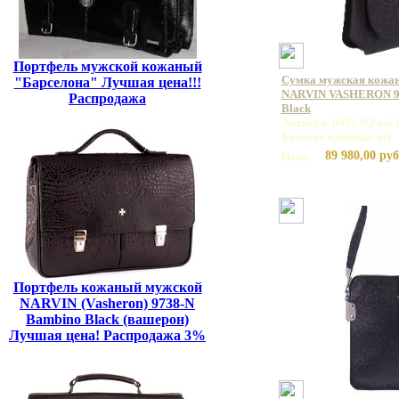
Портфель мужской кожаный
Сумка мужская кожан
"Барселона" Лучшая цена!!!
NARVIN VASHERON 94
Распродажа
Black
Артикул: 9451 N.Polo 
Базовая единица: шт
89 980,00 руб
Цена:
Портфель кожаный мужской
NARVIN (Vasheron) 9738-N
Bambino Black (вашерон)
Лучшая цена! Распродажа 3%