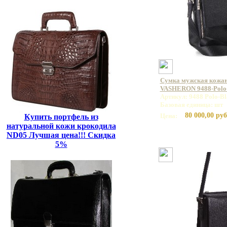
Сумка мужская кожан
VASHERON 9488-Polo
Артикул: 9488 Polo-Bl
Базовая единица: шт
80 000,00 руб
Цена:
Купить портфель из
натуральной кожи крокодила
ND05 Лучшая цена!!! Скидка
5%