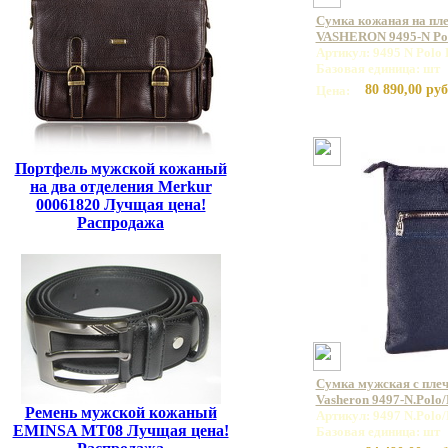
Сумка кожаная на пл
VASHERON 9495-N Pol
Артикул: 9495 N Polo
Базовая единица: шт
80 890,00 руб
Цена:
Портфель мужской кожаный
на два отделения Merkur
00061820 Лучщая цена!
Распродажа
Сумка мужская с пле
Vasheron 9497-N.Polo/
Ремень мужской кожаный
Артикул: 9497 N.Polo/
EMINSA MT08 Лучщая цена!
Базовая единица: шт