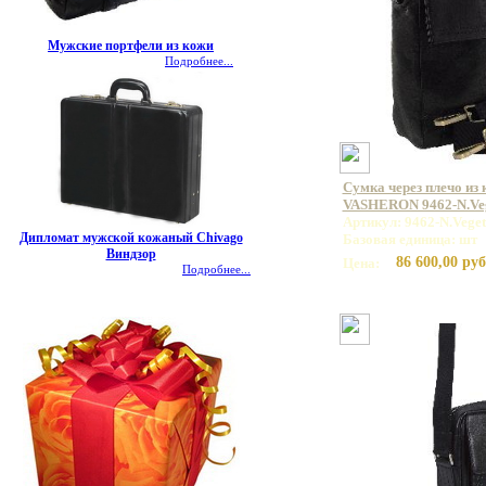
Мужские портфели из кожи
Подробнее...
Сумка через плечо из
VASHERON 9462-N.Veg
Артикул: 9462-N.Veget
Дипломат мужской кожаный Chivago
Базовая единица: шт
Виндзор
86 600,00 руб
Цена:
Подробнее...