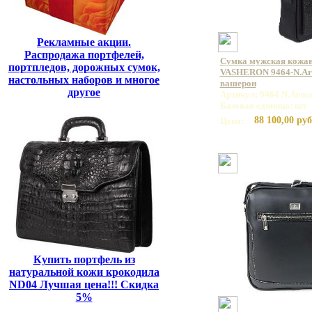
Рекламные акции.
Распродажа портфелей,
Сумка мужская кожан
портпледов, дорожных сумок,
VASHERON 9464-N.Arm
настольных наборов и многое
вашерон
другое
Артикул: 9464 N.Arma
Базовая единица: шт
88 100,00 руб
Цена:
Купить портфель из
натуральной кожи крокодила
ND04 Лучшая цена!!! Скидка
5%