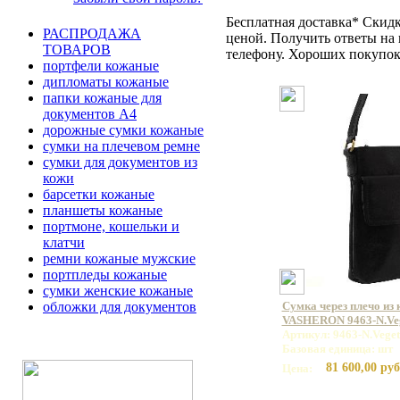
Бесплатная доставка* Скид
РАСПРОДАЖА
ценой. Получить ответы на 
ТОВАРОВ
телефону. Хороших покупок
портфели кожаные
дипломаты кожаные
папки кожаные для
документов А4
дорожные сумки кожаные
сумки на плечевом ремне
сумки для документов из
кожи
барсетки кожаные
планшеты кожаные
портмоне, кошельки и
клатчи
ремни кожаные мужские
портпледы кожаные
сумки женские кожаные
обложки для документов
Сумка через плечо из
VASHERON 9463-N.Veg
Артикул: 9463-N.Veget
Базовая единица: шт
81 600,00 руб
Цена: