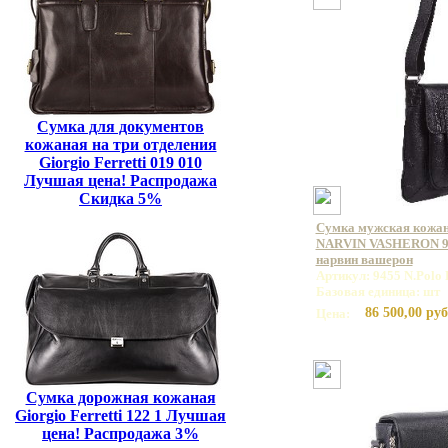
Сумка для документов
кожаная на три отделения
Giorgio Ferretti 019 010
Лучшая цена! Распродажа
Скидка 5%
Сумка мужская кожан
NARVIN VASHERON 94
нарвин вашерон
Артикул: 9455 N.Polo 
Базовая единица: шт
86 500,00 руб
Цена:
Сумка дорожная кожаная
Giorgio Ferretti 122 1 Лучшая
цена! Распродажа 3%