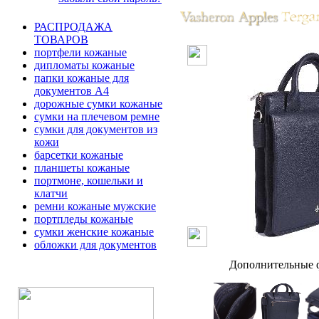
РАСПРОДАЖА
ТОВАРОВ
портфели кожаные
дипломаты кожаные
папки кожаные для
документов А4
дорожные сумки кожаные
сумки на плечевом ремне
сумки для документов из
кожи
барсетки кожаные
планшеты кожаные
портмоне, кошельки и
клатчи
ремни кожаные мужские
портпледы кожаные
сумки женские кожаные
обложки для документов
Дополнительные ф