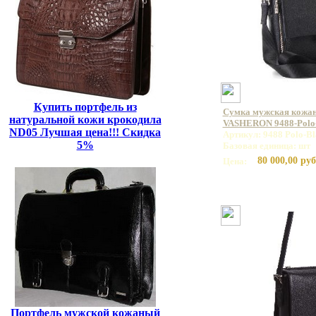
Купить портфель из
Сумка мужская кожан
натуральной кожи крокодила
VASHERON 9488-Polo
ND05 Лучшая цена!!! Скидка
Артикул: 9488 Polo-Bl
5%
Базовая единица: шт
80 000,00 руб
Цена:
Портфель мужской кожаный