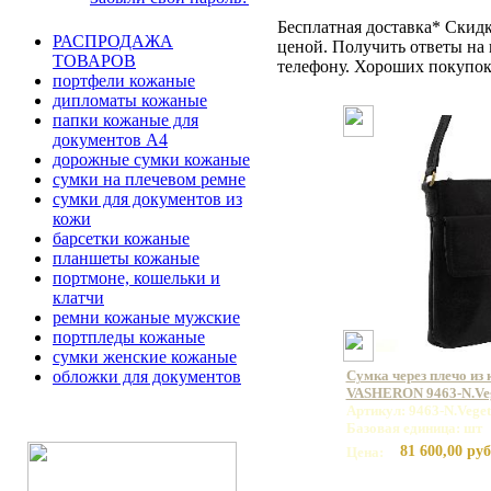
Бесплатная доставка* Скид
РАСПРОДАЖА
ценой. Получить ответы на 
ТОВАРОВ
телефону. Хороших покупок
портфели кожаные
дипломаты кожаные
папки кожаные для
документов А4
дорожные сумки кожаные
сумки на плечевом ремне
сумки для документов из
кожи
барсетки кожаные
планшеты кожаные
портмоне, кошельки и
клатчи
ремни кожаные мужские
портпледы кожаные
сумки женские кожаные
обложки для документов
Сумка через плечо из
VASHERON 9463-N.Veg
Артикул: 9463-N.Veget
Базовая единица: шт
81 600,00 руб
Цена: