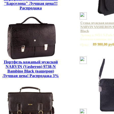
"Барселона" Лучшая цена!!!
Распродажа
Сумка мужская кожан
NARVIN VASHERON 94
Black
Артикул: 9451 N.Polo 
Базовая единица: шт
89 980,00 руб
Цена:
Портфель кожаный мужской
NARVIN (Vasheron) 9738-N
Bambino Black (вашерон)
Лучшая цена! Распродажа 3%