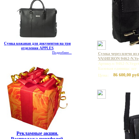
Сумка кожаная для документов на три
отделения APPLES
Подробнее...
Сумка через плечо из
VASHERON 9462-N.Veg
Артикул: 9462-N.Veget
Базовая единица: шт
86 600,00 руб
Цена:
Рекламные акции.
Распродажа портфелей,