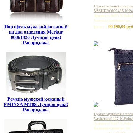
Сумка кожаная на пл
VASHERON 9495-N Pol
Артикул: 9495 N Polo
Базовая единица: шт
Портфель мужской кожаный
80 890,00 руб
Цена:
на два отделения Merkur
00061820 Лучщая цена!
Распродажа
Ремень мужской кожаный
EMINSA MT08 Лучщая цена!
Распродажа
Сумка мужская с пле
Vasheron 9497-N.Polo/
Артикул: 9497 N.Polo/
Базовая единица: шт