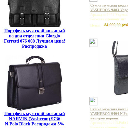
Сумка мужская кожан
VASHERON 9483-Veget
Артикул: 9483 Vegetta
Базовая единица: шт
84 000,00 руб
Цена:
Портфель мужской кожаный
на два отделения Giorgio
Ferretti 076 008 Лучшая цена!
Распродажа
Сумка мужская кожан
Портфель мужской кожаный
VASHERON 9494 N.Polo
вашерон нарвин
NARVIN (Vasheron) 9736
Артикул: 9494 N.Polo 
N.Polo Black Распродажа 5%
Базовая единица: шт