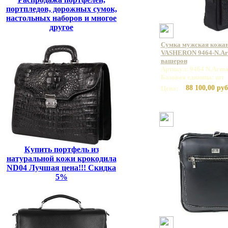
портпледов, дорожных сумок,
настольных наборов и многое
другое
Сумка мужская кожан
VASHERON 9464-N.Arm
вашерон
Артикул: 9464 N.Arma
Базовая единица: шт
88 100,00 руб
Цена:
Купить портфель из
натуральной кожи крокодила
ND04 Лучшая цена!!! Скидка
5%