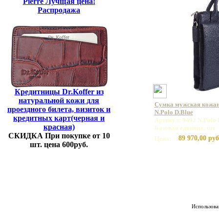
Pierre Лучщая цена!
Распродажа
Кредитницы Dr.Koffer из
натуральной кожи для
Сумка мужская кожа
проездного билета, визиток и
N.Polo D.Blue
кредитных карт(черная и
Артикул: 9492 N.Polo 
красная)
Базовая единица: шт
СКИДКА При покупке от 10
89 970,00 руб
Цена:
шт. цена 600руб.
Использован