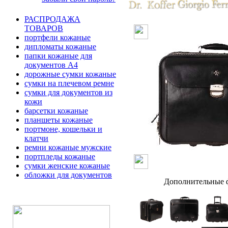
РАСПРОДАЖА
ТОВАРОВ
портфели кожаные
дипломаты кожаные
папки кожаные для
документов А4
дорожные сумки кожаные
сумки на плечевом ремне
сумки для документов из
кожи
барсетки кожаные
планшеты кожаные
портмоне, кошельки и
клатчи
ремни кожаные мужские
портпледы кожаные
сумки женские кожаные
обложки для документов
Дополнительные ф