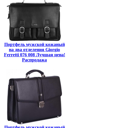
Портфель мужской кожаный
на два отделения Giorgio
Ferretti 076 008 Лучшая цена!
Распродажа
Портфель мужской кожаный