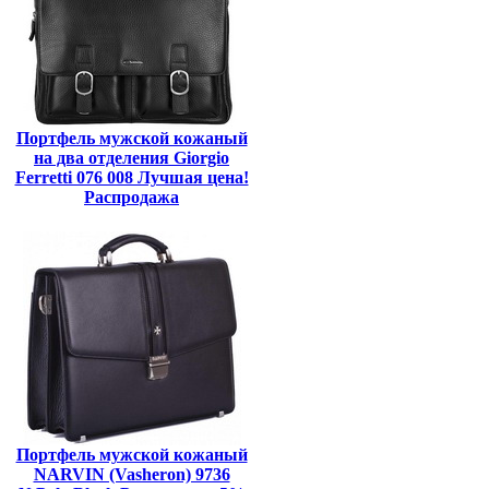
Портфель мужской кожаный
на два отделения Giorgio
Ferretti 076 008 Лучшая цена!
Распродажа
Портфель мужской кожаный
NARVIN (Vasheron) 9736