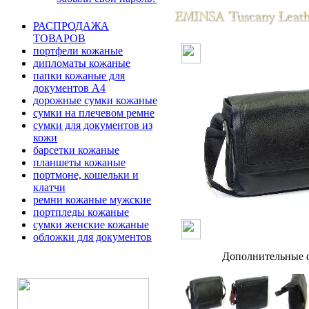
РАСПРОДАЖА
ТОВАРОВ
портфели кожаные
дипломаты кожаные
папки кожаные для
документов А4
дорожные сумки кожаные
сумки на плечевом ремне
сумки для документов из
кожи
барсетки кожаные
планшеты кожаные
портмоне, кошельки и
клатчи
ремни кожаные мужские
портпледы кожаные
сумки женские кожаные
обложки для документов
Дополнительные ф