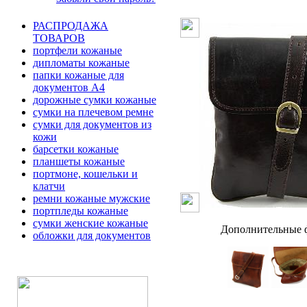
РАСПРОДАЖА
ТОВАРОВ
портфели кожаные
дипломаты кожаные
папки кожаные для
документов А4
дорожные сумки кожаные
сумки на плечевом ремне
сумки для документов из
кожи
барсетки кожаные
планшеты кожаные
портмоне, кошельки и
клатчи
ремни кожаные мужские
портпледы кожаные
сумки женские кожаные
Дополнительные ф
обложки для документов