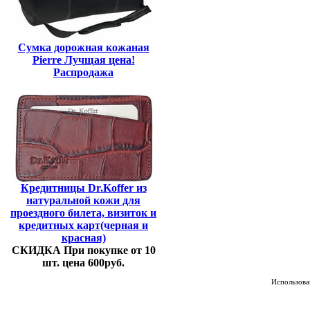
Сумка дорожная кожаная
Pierre Лучщая цена!
Распродажа
Кредитницы Dr.Koffer из
натуральной кожи для
проездного билета, визиток и
кредитных карт(черная и
красная)
СКИДКА При покупке от 10
шт. цена 600руб.
Использован