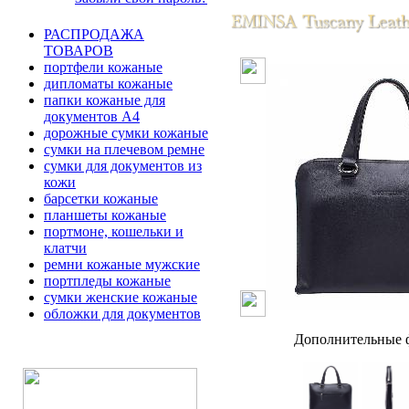
РАСПРОДАЖА
ТОВАРОВ
портфели кожаные
дипломаты кожаные
папки кожаные для
документов А4
дорожные сумки кожаные
сумки на плечевом ремне
сумки для документов из
кожи
барсетки кожаные
планшеты кожаные
портмоне, кошельки и
клатчи
ремни кожаные мужские
портпледы кожаные
сумки женские кожаные
обложки для документов
Дополнительные ф