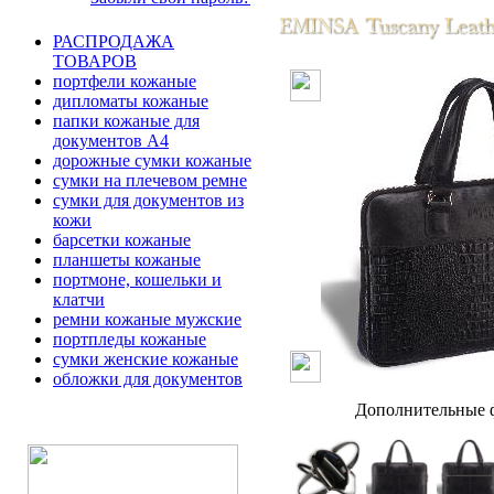
РАСПРОДАЖА
ТОВАРОВ
портфели кожаные
дипломаты кожаные
папки кожаные для
документов А4
дорожные сумки кожаные
сумки на плечевом ремне
сумки для документов из
кожи
барсетки кожаные
планшеты кожаные
портмоне, кошельки и
клатчи
ремни кожаные мужские
портпледы кожаные
сумки женские кожаные
обложки для документов
Дополнительные ф