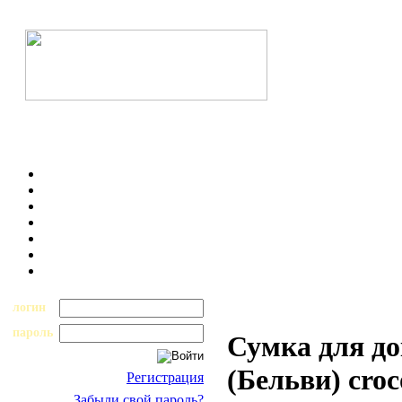
логин
пароль
Сумка для до
(Бельви) croc
Регистрация
Забыли свой пароль?