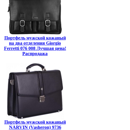
Портфель мужской кожаный
на два отделения Giorgio
Ferretti 076 008 Лучшая цена!
Распродажа
Портфель мужской кожаный
NARVIN (Vasheron) 9736