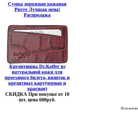
Сумка дорожная кожаная
Pierre Лучщая цена!
Распродажа
Кредитницы Dr.Koffer из
натуральной кожи для
проездного билета, визиток и
кредитных карт(черная и
красная)
СКИДКА При покупке от 10
шт. цена 600руб.
Использован