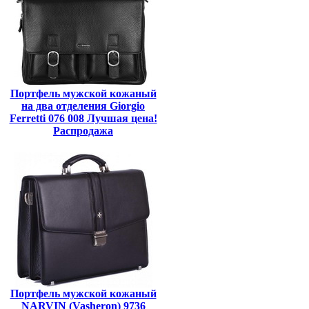
Портфель мужской кожаный
на два отделения Giorgio
Ferretti 076 008 Лучшая цена!
Распродажа
Портфель мужской кожаный
NARVIN (Vasheron) 9736