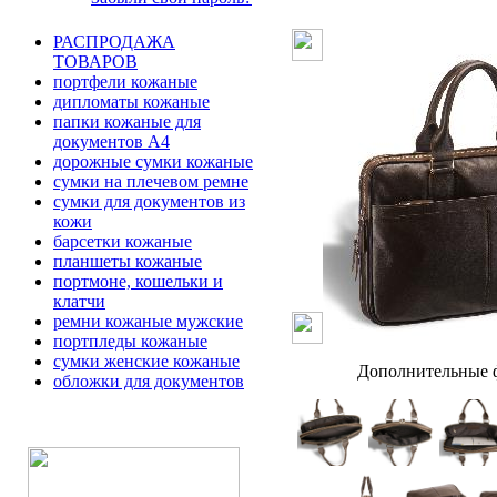
РАСПРОДАЖА
ТОВАРОВ
портфели кожаные
дипломаты кожаные
папки кожаные для
документов А4
дорожные сумки кожаные
сумки на плечевом ремне
сумки для документов из
кожи
барсетки кожаные
планшеты кожаные
портмоне, кошельки и
клатчи
ремни кожаные мужские
портпледы кожаные
сумки женские кожаные
Дополнительные ф
обложки для документов