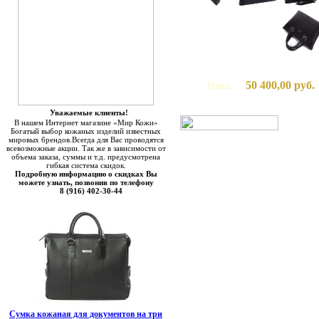
50 400,00 руб.
Цена:
Уважаемые клиенты!
В нашем Интернет магазине «Мир Кожи»
Богатый выбор кожаных изделий известных
мировых брендов.Всегда для Вас проводятся
всевозможные акции. Так же в зависимости от
объема заказа, суммы и т.д. предусмотрена
гибкая система скидок.
Подробную информацию о скидках Вы
можете узнать, позвонив по телефону
8 (916) 402-30-44
Сумка кожаная для документов на три