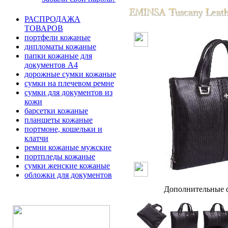
РАСПРОДАЖА
ТОВАРОВ
портфели кожаные
дипломаты кожаные
папки кожаные для
документов А4
дорожные сумки кожаные
сумки на плечевом ремне
сумки для документов из
кожи
барсетки кожаные
планшеты кожаные
портмоне, кошельки и
клатчи
ремни кожаные мужские
портпледы кожаные
сумки женские кожаные
обложки для документов
Дополнительные ф