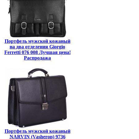
Портфель мужской кожаный
на два отделения Giorgio
Ferretti 076 008 Лучшая цена!
Распродажа
Портфель мужской кожаный
NARVIN (Vasheron) 9736