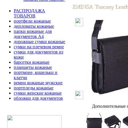
РАСПРОДАЖА
ТОВАРОВ
портфели кожаные
дипломаты кожаные
папки кожаные для
документов А4
дорожные сумки кожаные
сумки на плечевом ремне
сумки для документов из
кожи
барсетки кожаные
планшеты кожаные
портмоне, кошельки и
клатчи
ремни кожаные мужские
портпледы кожаные
сумки женские кожаные
обложки для документов
Дополнительные ф