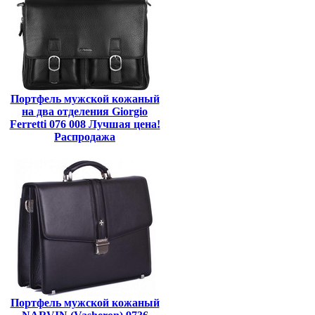
Портфель мужской кожаный
на два отделения Giorgio
Ferretti 076 008 Лучшая цена!
Распродажа
Портфель мужской кожаный