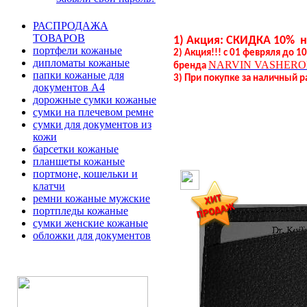
РАСПРОДАЖА
ТОВАРОВ
1) Акция: СКИДКА 10% 
портфели кожаные
2) Акция!!! с 01 февряля до 
дипломаты кожаные
NARVIN
VASHERO
бренда
папки кожаные для
3) При покупке за наличный р
документов А4
дорожные сумки кожаные
сумки на плечевом ремне
сумки для документов из
кожи
барсетки кожаные
планшеты кожаные
портмоне, кошельки и
клатчи
ремни кожаные мужские
портпледы кожаные
сумки женские кожаные
обложки для документов